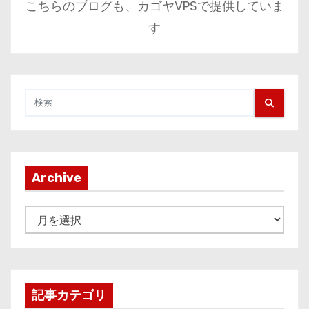
こちらのブログも、カゴヤVPSで提供していま
す
Archive
A
r
c
h
i
記事カテゴリ