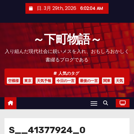
コ
日. 3月 29th, 2026
6:02:05 AM
ン
テ
ン
～下町物語～
ツ
へ
入り組んだ現代社会に鋭いメスを入れ、おもしろおかしく
ス
書綴るブログである
キ
ッ
人気のタグ
プ
空模様
東京
天気予報
今日の一言
最後の一言
関東
天気
S__41377924_0