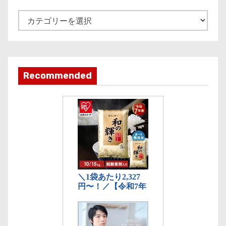
v
e
記
事
カ
テ
ゴ
Recommended
リ