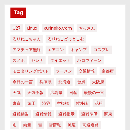
Tag
C27
Linux
Rurineko.com
おっさん
るりねこちゃん
るりねこどっとこむ
アマチュア無線
エアコン
キャンプ
コスプレ
スノボ
セレナ
ダイエット
ハロウィーン
モニタリングポスト
ラーメン
交通情報
京都府
今日の一言
兵庫県
北海道
台風
大阪府
天気
天気予報
広島県
日産
最後の一言
東京
気圧
渋谷
空模様
紫外線
花粉
避難勧告
避難情報
避難指示
避難準備
関東
雨
雨量
雪
雪情報
風速
高速道路