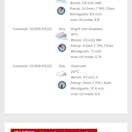
Winds: 3.8 m/s NNE
Precip.:
10.2mm
/
79%
/
Rain
Windgusts: 8.5 m/s
max. UV index: 4.15
Forecast
2026年4月2日
Day
Slight rain showers
18°C
Winds: 2.8 m/s NW
Precip.:
5.1mm
/
78%
/
Rain
Windgusts: 7.1 m/s
max. UV index: 0.75
Forecast
2026年4月3日
Day
Overcast
20°C
Winds: 4.2 m/s S
Precip.:
0mm
/
21%
/
Rain
Windgusts: 10.4 m/s
max. UV index: 6.6