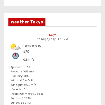
weather Tokyo
Tokyo
2026年3月29日, 9:24 AM
Partly cloudy
12°C
0.6 m/s
Apparent: 10°C
Pressure: 1015 mb
Humidity: 98%
Winds: 0.6 m/s N
Windgusts: 6.9 m/s
UV-Index: 0
Precip.:
0mm
/
93%
/
Rain
Sunrise: 5:32 AM
Sunset: 5:59 PM