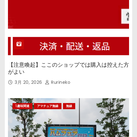
【注意喚起】ここのショップでは購入は控えた方
がよい
3月 20, 2026
Rurineko
1.趣味関連
アマチュア無線
無線