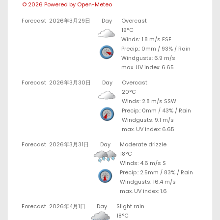
© 2026 Powered by Open-Meteo
Forecast
2026年3月29日
Day
Overcast
19°C
Winds: 1.8 m/s ESE
Precip.:
0mm
/
93%
/
Rain
Windgusts: 6.9 m/s
max. UV index: 6.65
Forecast
2026年3月30日
Day
Overcast
20°C
Winds: 2.8 m/s SSW
Precip.:
0mm
/
43%
/
Rain
Windgusts: 9.1 m/s
max. UV index: 6.65
Forecast
2026年3月31日
Day
Moderate drizzle
18°C
Winds: 4.6 m/s S
Precip.:
2.5mm
/
83%
/
Rain
Windgusts: 16.4 m/s
max. UV index: 1.6
Forecast
2026年4月1日
Day
Slight rain
18°C