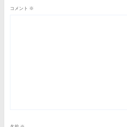
ョ
コメント
※
ン
名前
※