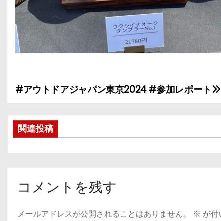
#アウトドアジャパン東京2024 #参加レポート
投
稿
関連投稿
ナ
ビ
ゲ
コメントを残す
ー
メールアドレスが公開されることはありません。
※
が付
シ