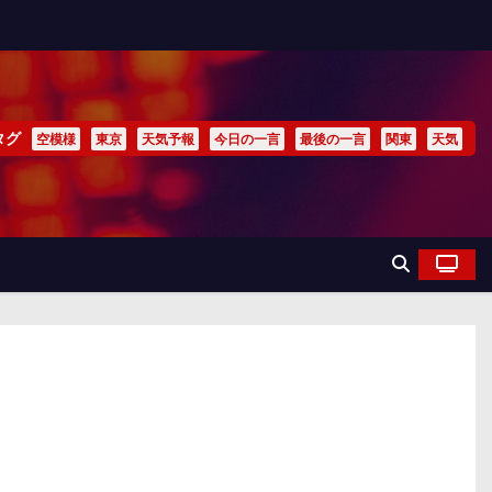
タグ
空模様
東京
天気予報
今日の一言
最後の一言
関東
天気