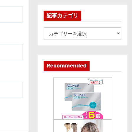
h
i
記事カテゴリ
v
e
記
事
カ
テ
ゴ
Recommended
リ