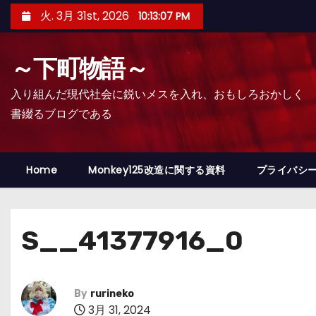
コ
火. 3月 31st, 2026
10:13:08 PM
ン
テ
～下町物語～
ン
ツ
入り組んだ現代社会に鋭いメスを入れ、おもしろおかしく
へ
書綴るブログである
ス
キ
ッ
Home
Monkey125改造に関する資料
プライバシ
プ
S__41377916_0
By
rurineko
3月 31, 2024