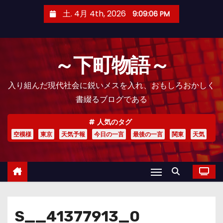
コ
土. 4月 4th, 2026
9:09:07 PM
ン
テ
ン
～下町物語～
ツ
へ
入り組んだ現代社会に鋭いメスを入れ、おもしろおかしく
ス
書綴るブログである
キ
ッ
人気のタグ
プ
空模様
東京
天気予報
今日の一言
最後の一言
関東
天気
S__41377913_0