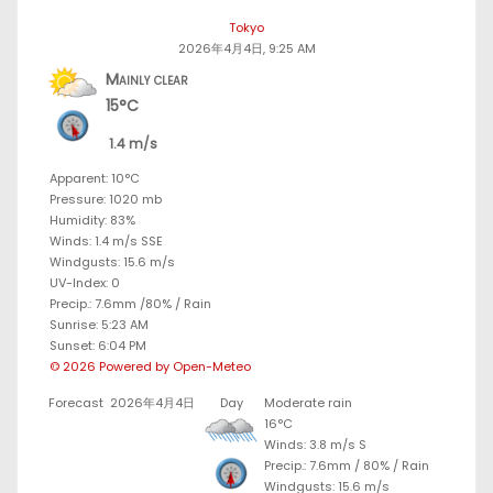
Tokyo
2026年4月4日, 9:25 AM
Mainly clear
15°C
1.4 m/s
Apparent: 10°C
Pressure: 1020 mb
Humidity: 83%
Winds: 1.4 m/s SSE
Windgusts: 15.6 m/s
UV-Index: 0
Precip.:
7.6mm
/
80%
/
Rain
Sunrise: 5:23 AM
Sunset: 6:04 PM
© 2026 Powered by Open-Meteo
Forecast
2026年4月4日
Day
Moderate rain
16°C
Winds: 3.8 m/s S
Precip.:
7.6mm
/
80%
/
Rain
Windgusts: 15.6 m/s