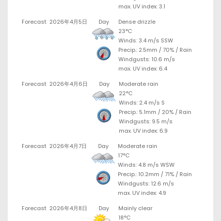
max. UV index: 3.1
Forecast
2026年4月5日
Day
Dense drizzle
23°C
Winds: 3.4 m/s SSW
Precip.:
2.5mm
/
70%
/
Rain
Windgusts: 10.6 m/s
max. UV index: 6.4
Forecast
2026年4月6日
Day
Moderate rain
22°C
Winds: 2.4 m/s S
Precip.:
5.1mm
/
20%
/
Rain
Windgusts: 9.5 m/s
max. UV index: 6.9
Forecast
2026年4月7日
Day
Moderate rain
17°C
Winds: 4.8 m/s WSW
Precip.:
10.2mm
/
71%
/
Rain
Windgusts: 12.6 m/s
max. UV index: 4.9
Forecast
2026年4月8日
Day
Mainly clear
18°C