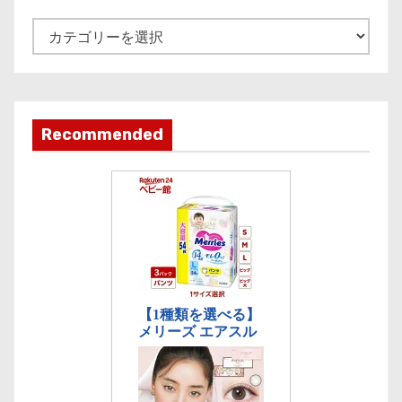
v
e
記
事
カ
テ
ゴ
Recommended
リ