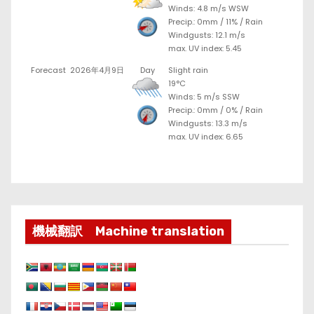
Winds: 4.8 m/s WSW
Precip.:
0mm
/
11%
/
Rain
Windgusts: 12.1 m/s
max. UV index: 5.45
Forecast
2026年4月9日
Day
Slight rain
19°C
Winds: 5 m/s SSW
Precip.:
0mm
/
0%
/
Rain
Windgusts: 13.3 m/s
max. UV index: 6.65
機械翻訳 Machine translation