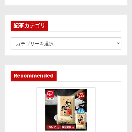
c
h
i
記事カテゴリ
v
e
記
事
カ
テ
ゴ
Recommended
リ