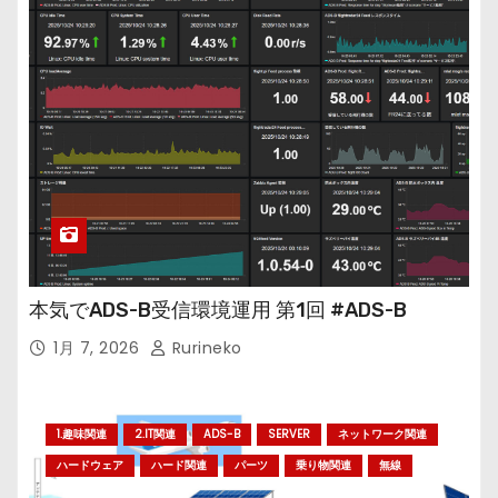
本気でADS-B受信環境運用 第1回 #ADS-B
1月 7, 2026
Rurineko
1.趣味関連
2.IT関連
ADS-B
SERVER
ネットワーク関連
ハードウェア
ハード関連
パーツ
乗り物関連
無線