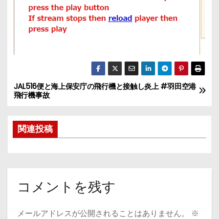
JAL516便と海上保安庁の飛行機と接触し炎上 #羽田空港
投
飛行機事故
稿
関連投稿
ナ
ビ
ゲ
コメントを残す
ー
シ
メールアドレスが公開されることはありません。
※