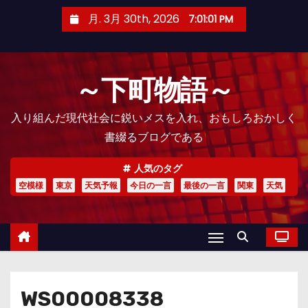
コ
月. 3月 30th, 2026
7:01:02 PM
ン
テ
ン
～下町物語～
ツ
へ
入り組んだ現代社会に鋭いメスを入れ、おもしろおかしく
ス
書綴るブログである
キ
ッ
人気のタグ
プ
空模様
東京
天気予報
今日の一言
最後の一言
関東
天気
WS00008338