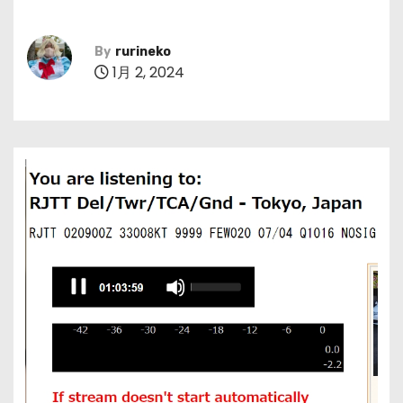
By
rurineko
1月 2, 2024