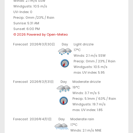
Winds: 2.1 m/s SSW
Windgusts: 10.5 m/s
UV-Index: 0
Precip.:
0mm
/
23%
/
Rain
Sunrise: 5:31 AM
Sunset: 6:00 PM
© 2026 Powered by Open-Meteo
Forecast
2026年3月30日
Day
Light drizzle
17°C
Winds: 2.1 m/s SSW
Precip.:
0mm
/
23%
/
Rain
Windgusts: 10.5 m/s
max. UV index: 5.95
Forecast
2026年3月31日
Day
Moderate drizzle
19°C
Winds: 3.7 m/s S
Precip.:
5.1mm
/
63%
/
Rain
Windgusts: 19.7 m/s
max. UV index: 1.85
Forecast
2026年4月1日
Day
Moderate rain
17°C
Winds: 2.1 m/s NNE