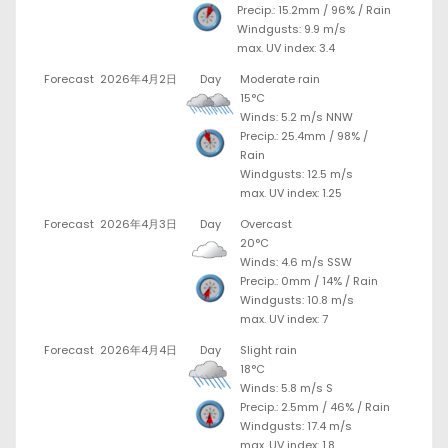
Precip.:
15.2mm
/
96%
/
Rain
Windgusts: 9.9 m/s
max. UV index: 3.4
Forecast
2026年4月2日
Day
Moderate rain
15°C
Winds: 5.2 m/s NNW
Precip.:
25.4mm
/
98%
/
Rain
Windgusts: 12.5 m/s
max. UV index: 1.25
Forecast
2026年4月3日
Day
Overcast
20°C
Winds: 4.6 m/s SSW
Precip.:
0mm
/
14%
/
Rain
Windgusts: 10.8 m/s
max. UV index: 7
Forecast
2026年4月4日
Day
Slight rain
18°C
Winds: 5.8 m/s S
Precip.:
2.5mm
/
46%
/
Rain
Windgusts: 17.4 m/s
max. UV index: 1.8