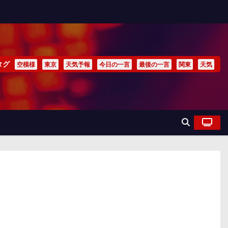
タグ
空模様
東京
天気予報
今日の一言
最後の一言
関東
天気