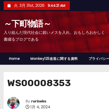
コ
火. 3月 31st, 2026
9:44:22 AM
ン
テ
～下町物語～
ン
ツ
入り組んだ現代社会に鋭いメスを入れ、おもしろおかしく
へ
書綴るブログである
ス
キ
ッ
Home
Monkey125改造に関する資料
プライバシ
プ
WS00008353
By
rurineko
1月 4, 2024