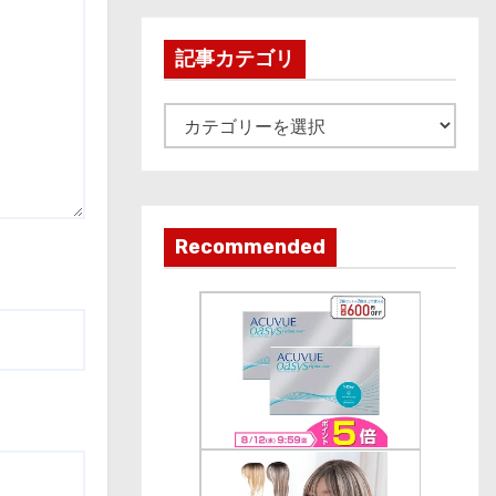
h
i
記事カテゴリ
v
e
記
事
カ
テ
ゴ
Recommended
リ