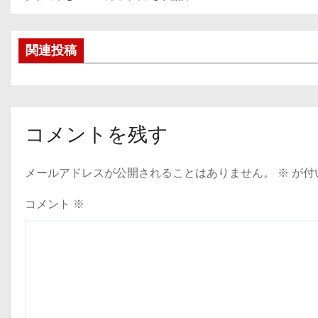
投
稿
関連投稿
ナ
ビ
ゲ
コメントを残す
ー
メールアドレスが公開されることはありません。
※
が付
シ
ョ
コメント
※
ン