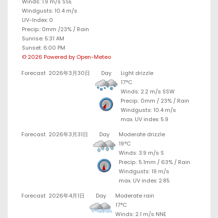
Winds: 1.9 m/s SSE
Windgusts: 10.4 m/s
UV-Index: 0
Precip.:
0mm
/
23%
/
Rain
Sunrise: 5:31 AM
Sunset: 6:00 PM
© 2026 Powered by Open-Meteo
Forecast
2026年3月30日
Day
Light drizzle
17°C
Winds: 2.2 m/s SSW
Precip.:
0mm
/
23%
/
Rain
Windgusts: 10.4 m/s
max. UV index: 5.9
Forecast
2026年3月31日
Day
Moderate drizzle
19°C
Winds: 3.9 m/s S
Precip.:
5.1mm
/
63%
/
Rain
Windgusts: 19 m/s
max. UV index: 2.85
Forecast
2026年4月1日
Day
Moderate rain
17°C
Winds: 2.1 m/s NNE