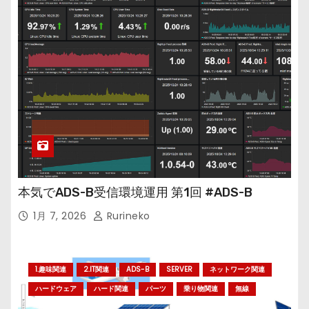
本気でADS-B受信環境運用 第1回 #ADS-B
1月 7, 2026
Rurineko
1.趣味関連
2.IT関連
ADS-B
SERVER
ネットワーク関連
ハードウェア
ハード関連
パーツ
乗り物関連
無線