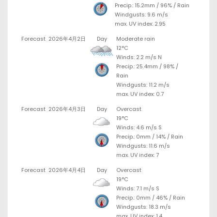
Precip.:
15.2mm
/
96%
/
Rain
Windgusts: 9.6 m/s
max. UV index: 2.95
Forecast
2026年4月2日
Day
Moderate rain
12°C
Winds: 2.2 m/s N
Precip.:
25.4mm
/
98%
/
Rain
Windgusts: 11.2 m/s
max. UV index: 0.7
Forecast
2026年4月3日
Day
Overcast
19°C
Winds: 4.6 m/s S
Precip.:
0mm
/
14%
/
Rain
Windgusts: 11.6 m/s
max. UV index: 7
Forecast
2026年4月4日
Day
Overcast
19°C
Winds: 7.1 m/s S
Precip.:
0mm
/
46%
/
Rain
Windgusts: 18.3 m/s
max. UV index: 1.4