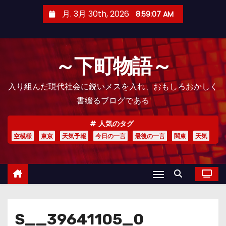
コ
月. 3月 30th, 2026
8:59:08 AM
ン
テ
ン
～下町物語～
ツ
へ
入り組んだ現代社会に鋭いメスを入れ、おもしろおかしく
ス
書綴るブログである
キ
ッ
人気のタグ
プ
空模様
東京
天気予報
今日の一言
最後の一言
関東
天気
S__39641105_0