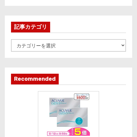
c
h
i
記事カテゴリ
v
e
記
事
カ
テ
ゴ
Recommended
リ