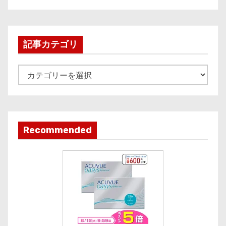
c
h
i
記事カテゴリ
v
e
記
事
カ
テ
ゴ
Recommended
リ