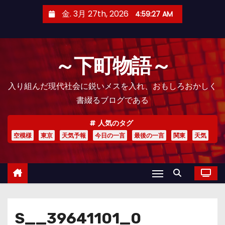
コ
金. 3月 27th, 2026
4:59:28 AM
ン
テ
ン
～下町物語～
ツ
へ
入り組んだ現代社会に鋭いメスを入れ、おもしろおかしく
ス
書綴るブログである
キ
ッ
人気のタグ
プ
空模様
東京
天気予報
今日の一言
最後の一言
関東
天気
S__39641101_0