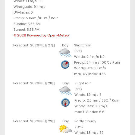
Winds: 1.1 m/s ESE
Windgusts: 9.1 m/s
UV-Index: 0
Precip.:
5.1mm
/
100%
/
Rain
Sunrise: 5:35 AM
Sunset: 5:58 PM
© 2026 Powered by Open-Meteo
Forecast
2026年3月27日
Day
Slight rain
16°C
Winds: 2.4 m/s NE
Precip.:
5.1mm
/
100%
/
Rain
Windgusts: 9.1 m/s
max. UV index: 4.35
Forecast
2026年3月28日
Day
Slight rain
18°C
Winds: 1.9 m/s S
Precip.:
2.5mm
/
85%
/
Rain
Windgusts: 8.6 m/s
max. UV index: 6.6
Forecast
2026年3月29日
Day
Partly cloudy
20°C
Winds: 1.8 m/s SE