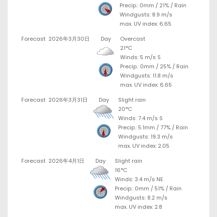
Precip.:
0mm
/
21%
/
Rain
Windgusts: 8.9 m/s
max. UV index: 6.65
Forecast
2026年3月30日
Day
Overcast
21°C
Winds: 5 m/s S
Precip.:
0mm
/
25%
/
Rain
Windgusts: 11.8 m/s
max. UV index: 6.65
Forecast
2026年3月31日
Day
Slight rain
20°C
Winds: 7.4 m/s S
Precip.:
5.1mm
/
77%
/
Rain
Windgusts: 19.3 m/s
max. UV index: 2.05
Forecast
2026年4月1日
Day
Slight rain
16°C
Winds: 3.4 m/s NE
Precip.:
0mm
/
51%
/
Rain
Windgusts: 8.2 m/s
max. UV index: 2.8