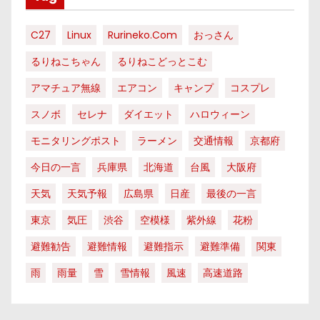
C27
Linux
Rurineko.com
おっさん
るりねこちゃん
るりねこどっとこむ
アマチュア無線
エアコン
キャンプ
コスプレ
スノボ
セレナ
ダイエット
ハロウィーン
モニタリングポスト
ラーメン
交通情報
京都府
今日の一言
兵庫県
北海道
台風
大阪府
天気
天気予報
広島県
日産
最後の一言
東京
気圧
渋谷
空模様
紫外線
花粉
避難勧告
避難情報
避難指示
避難準備
関東
雨
雨量
雪
雪情報
風速
高速道路