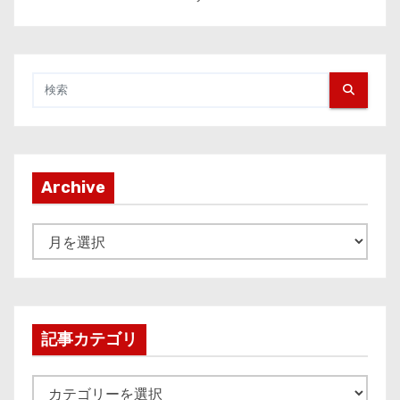
Archive
A
r
c
h
i
記事カテゴリ
v
e
記