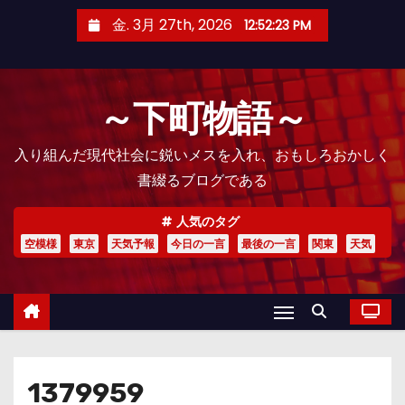
コ
金. 3月 27th, 2026
12:52:25 PM
ン
テ
ン
～下町物語～
ツ
へ
入り組んだ現代社会に鋭いメスを入れ、おもしろおかしく
ス
書綴るブログである
キ
ッ
人気のタグ
プ
空模様
東京
天気予報
今日の一言
最後の一言
関東
天気
1379959