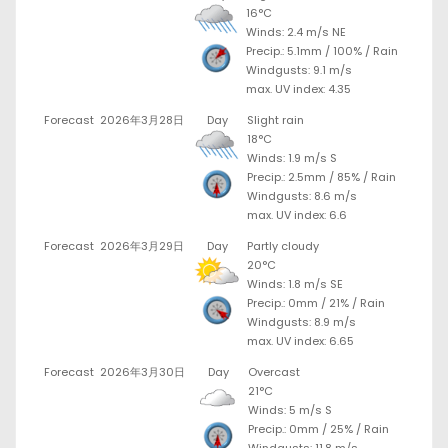
16°C
Winds: 2.4 m/s NE
Precip.:
5.1mm
/
100%
/
Rain
Windgusts: 9.1 m/s
max. UV index: 4.35
Forecast
2026年3月28日
Day
Slight rain
18°C
Winds: 1.9 m/s S
Precip.:
2.5mm
/
85%
/
Rain
Windgusts: 8.6 m/s
max. UV index: 6.6
Forecast
2026年3月29日
Day
Partly cloudy
20°C
Winds: 1.8 m/s SE
Precip.:
0mm
/
21%
/
Rain
Windgusts: 8.9 m/s
max. UV index: 6.65
Forecast
2026年3月30日
Day
Overcast
21°C
Winds: 5 m/s S
Precip.:
0mm
/
25%
/
Rain