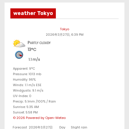
weather Tokyo
Tokyo
2026年3月27日, 6:39 PM
Partly cloudy
13°C
1.1 m/s
Apparent: 9°C
Pressure: 1013 mb
Humidity: 96%
Winds: 1.1 m/s ESE
Windgusts: 9.1 m/s
UV-Index: 0
Precip.:
5.1mm
/
100%
/
Rain
Sunrise: 5:35 AM
Sunset: 5:58 PM
© 2026 Powered by Open-Meteo
Forecast
2026年3月27日
Day
Slight rain