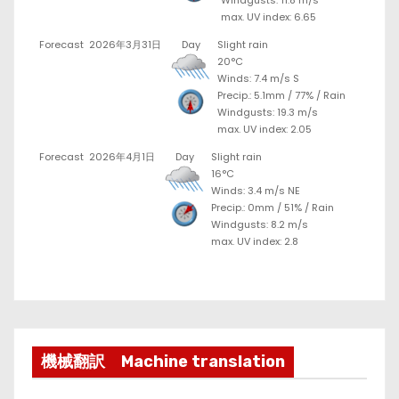
Windgusts: 11.8 m/s
max. UV index: 6.65
Forecast
2026年3月31日
Day
Slight rain
20°C
Winds: 7.4 m/s S
Precip.:
5.1mm
/
77%
/
Rain
Windgusts: 19.3 m/s
max. UV index: 2.05
Forecast
2026年4月1日
Day
Slight rain
16°C
Winds: 3.4 m/s NE
Precip.:
0mm
/
51%
/
Rain
Windgusts: 8.2 m/s
max. UV index: 2.8
機械翻訳 Machine translation