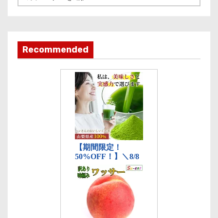
事
カ
テ
ゴ
Recommended
リ