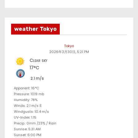
weather Tokyo
Tokyo
2026年3月30日, 5:21 PM
Clear sky
17°C
2.1 m/s
Apparent: 16°C
Pressure: 1019 mb
Humidity: 78%
Winds: 2.1 m/s S
Windgusts: 10.4 m/s
UV-Index: 1.15
Precip.:
0mm
/
23%
/
Rain
Sunrise: 5:31 AM
Sunset: 6:00 PM