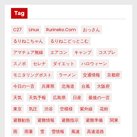
Tag
C27
Linux
Rurineko.com
おっさん
るりねこちゃん
るりねこどっとこむ
アマチュア無線
エアコン
キャンプ
コスプレ
スノボ
セレナ
ダイエット
ハロウィーン
モニタリングポスト
ラーメン
交通情報
京都府
今日の一言
兵庫県
北海道
台風
大阪府
天気
天気予報
広島県
日産
最後の一言
東京
気圧
渋谷
空模様
紫外線
花粉
避難勧告
避難情報
避難指示
避難準備
関東
雨
雨量
雪
雪情報
風速
高速道路