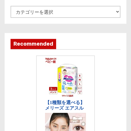
v
e
記
事
カ
テ
ゴ
Recommended
リ