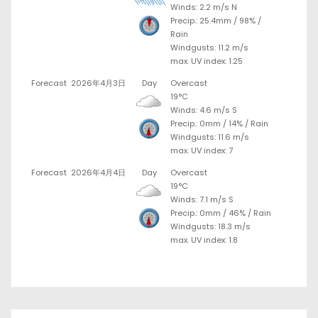
Winds: 2.2 m/s N
Precip.:
25.4mm
/
98%
/
Rain
Windgusts: 11.2 m/s
max. UV index: 1.25
Forecast
2026年4月3日
Day
Overcast
19°C
Winds: 4.6 m/s S
Precip.:
0mm
/
14%
/
Rain
Windgusts: 11.6 m/s
max. UV index: 7
Forecast
2026年4月4日
Day
Overcast
19°C
Winds: 7.1 m/s S
Precip.:
0mm
/
46%
/
Rain
Windgusts: 18.3 m/s
max. UV index: 1.8