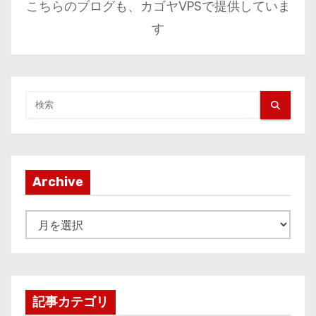
こちらのブログも、カゴヤVPSで提供していま
す
Archive
A
r
c
h
i
記事カテゴリ