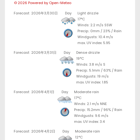
© 2026 Powered by Open-Meteo
Forecast
2026年3月30日
Day
Light drizzle
17°C
Winds: 2.2 m/s SSW
Precip.:
0mm
/
23%
/
Rain
Windgusts: 10.4 m/s
max. UV index: 5.95
Forecast
2026年3月31日
Day
Dense drizzle
19°C
Winds: 3.8 m/s S
Precip.:
5.1mm
/
63%
/
Rain
Windgusts: 19 m/s
max. UV index: 1.85
Forecast
2026年4月1日
Day
Moderate rain
17°C
Winds: 2.1 m/s NNE
Precip.:
15.2mm
/
96%
/
Rain
Windgusts: 9.6 m/s
max. UV index: 3.4
Forecast
2026年4月2日
Day
Moderate rain
12°C