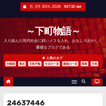
コ
月. 3月 30th, 2026
11:57:21 AM
ン
テ
ン
～下町物語～
ツ
へ
入り組んだ現代社会に鋭いメスを入れ、おもしろおかしく
ス
書綴るブログである
キ
ッ
人気のタグ
プ
空模様
東京
天気予報
今日の一言
最後の一言
関東
天気
24637446