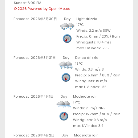
Sunset: 6:00 PM
© 2026 Powered by Open-Meteo
Forecast
2026年3月30日
Day
Light drizzle
17°C
Winds: 2.2 m/s SSW
Precip.:
0mm
/
23%
/
Rain
Windgusts: 10.4 m/s
max. UV index: 5.95
Forecast
2026年3月31日
Day
Dense drizzle
19°C
Winds: 3.8 m/s S
Precip.:
5.1mm
/
63%
/
Rain
Windgusts: 19 m/s
max. UV index: 1.85
Forecast
2026年4月1日
Day
Moderate rain
17°C
Winds: 2.1 m/s NNE
Precip.:
15.2mm
/
96%
/
Rain
Windgusts: 9.6 m/s
max. UV index: 3.4
Forecast
2026年4月2日
Day
Moderate rain