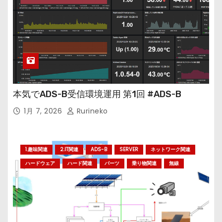
本気でADS-B受信環境運用 第1回 #ADS-B
1月 7, 2026
Rurineko
1.趣味関連
2.IT関連
ADS-B
SERVER
ネットワーク関連
ハードウェア
ハード関連
パーツ
乗り物関連
無線