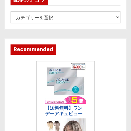
v
e
記
事
カ
テ
ゴ
Recommended
リ