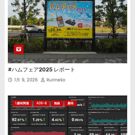
#ハムフェア2025 レポート
1月 9, 2026
Rurineko
1.趣味関連
ADS-B
無線
趣味