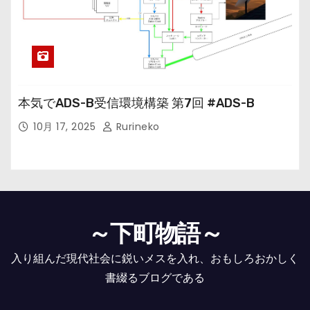
本気でADS-B受信環境構築 第7回 #ADS-B
10月 17, 2025
Rurineko
～下町物語～
入り組んだ現代社会に鋭いメスを入れ、おもしろおかしく
書綴るブログである