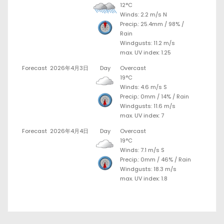
12°C
Winds: 2.2 m/s N
Precip.:
25.4mm
/
98%
/
Rain
Windgusts: 11.2 m/s
max. UV index: 1.25
Forecast
2026年4月3日
Day
Overcast
19°C
Winds: 4.6 m/s S
Precip.:
0mm
/
14%
/
Rain
Windgusts: 11.6 m/s
max. UV index: 7
Forecast
2026年4月4日
Day
Overcast
19°C
Winds: 7.1 m/s S
Precip.:
0mm
/
46%
/
Rain
Windgusts: 18.3 m/s
max. UV index: 1.8