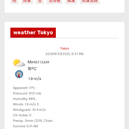
雨
雨量
雪
雪情報
風速
高速道路
weather Tokyo
Tokyo
2026年3月30日, 6:37 PM
Mainly clear
16°C
1.9 m/s
Apparent: 11°C
Pressure: 1021 mb
Humidity: 88%
Winds: 1.9 m/s S
Windgusts: 10.4 m/s
UV-Index: 0
Precip.:
0mm
/
23%
/
Rain
Sunrise: 5:31 AM