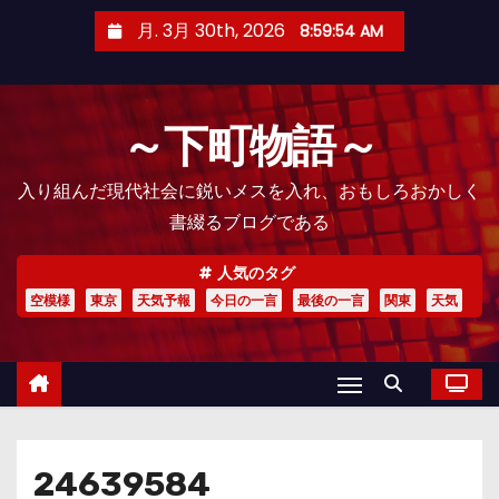
コ
月. 3月 30th, 2026
8:59:55 AM
ン
テ
ン
～下町物語～
ツ
へ
入り組んだ現代社会に鋭いメスを入れ、おもしろおかしく
ス
書綴るブログである
キ
ッ
人気のタグ
プ
空模様
東京
天気予報
今日の一言
最後の一言
関東
天気
24639584