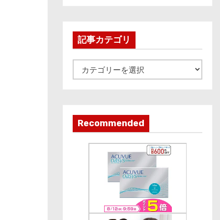
c
h
i
記事カテゴリ
v
e
記
事
カ
テ
ゴ
Recommended
リ