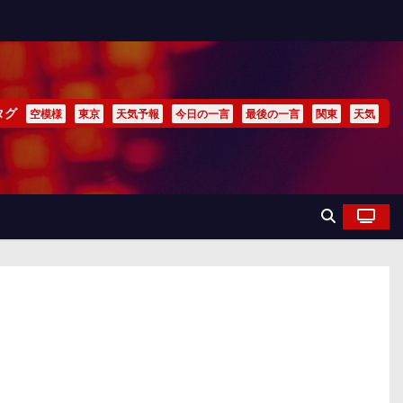
タグ
空模様
東京
天気予報
今日の一言
最後の一言
関東
天気