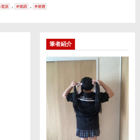
,
,
ル電源
#燃調
#燃費
筆者紹介