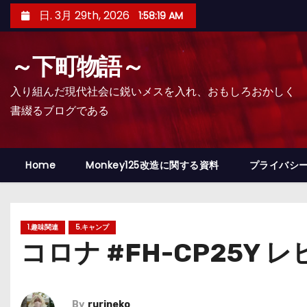
コ
日. 3月 29th, 2026
1:58:21 AM
ン
テ
～下町物語～
ン
ツ
入り組んだ現代社会に鋭いメスを入れ、おもしろおかしく
へ
書綴るブログである
ス
キ
ッ
Home
Monkey125改造に関する資料
プライバシ
プ
1.趣味関連
5.キャンプ
コロナ #FH-CP25Y 
By
rurineko