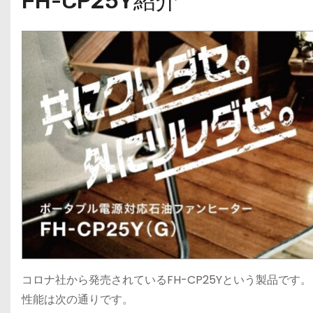
FH-CP25Y紹介
コロナ社から発売されているFH-CP25Yという製品です。
性能は次の通りです。