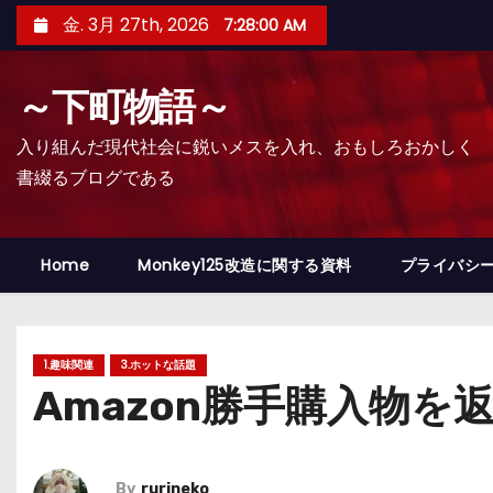
コ
金. 3月 27th, 2026
7:28:01 AM
ン
テ
～下町物語～
ン
ツ
入り組んだ現代社会に鋭いメスを入れ、おもしろおかしく
へ
書綴るブログである
ス
キ
ッ
Home
Monkey125改造に関する資料
プライバシ
プ
1.趣味関連
3.ホットな話題
Amazon勝手購入物を
By
rurineko