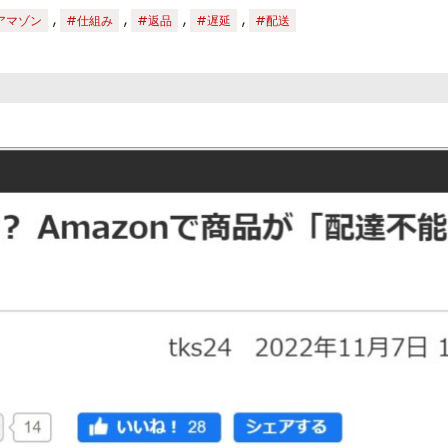
,
,
,
,
アマゾン
#仕組み
#返品
#遅延
#配送