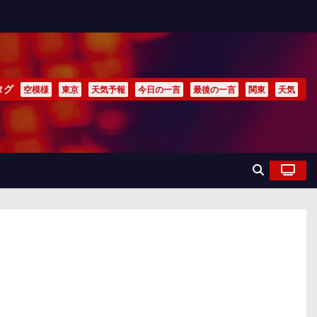
タグ
空模様
東京
天気予報
今日の一言
最後の一言
関東
天気