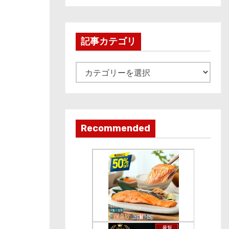
c
h
i
記事カテゴリ
v
e
記
事
カ
テ
ゴ
Recommended
リ