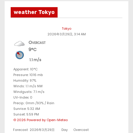
weather Tokyo
Tokyo
2026年3月29日, 3:14 AM
Overcast
9°C
1.1 m/s
Apparent: 10°C
Pressure: 1016 mb
Humidity: 97%
Winds: 1.1 m/s NW
Windgusts: 7.1 m/s
UV-Index: 0
Precip.:
0mm
/
93%
/
Rain
Sunrise: 5:32 AM
Sunset: 5:59 PM
© 2026 Powered by Open-Meteo
Forecast
2026年3月29日
Day
Overcast