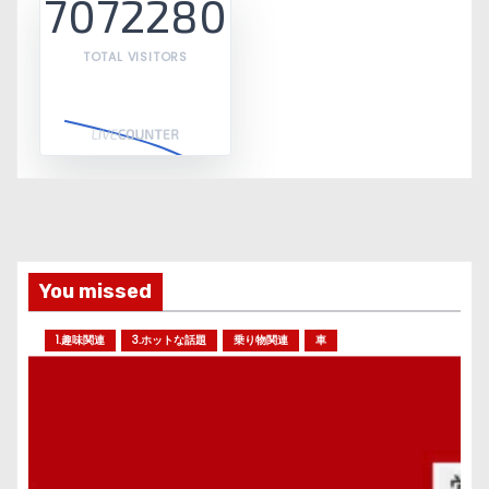
7072280
TOTAL VISITORS
You missed
1.趣味関連
3.ホットな話題
乗り物関連
車