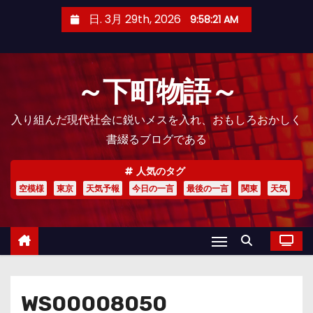
コ
日. 3月 29th, 2026
9:58:22 AM
ン
テ
ン
～下町物語～
ツ
へ
入り組んだ現代社会に鋭いメスを入れ、おもしろおかしく
ス
書綴るブログである
キ
ッ
人気のタグ
プ
空模様
東京
天気予報
今日の一言
最後の一言
関東
天気
WS00008050