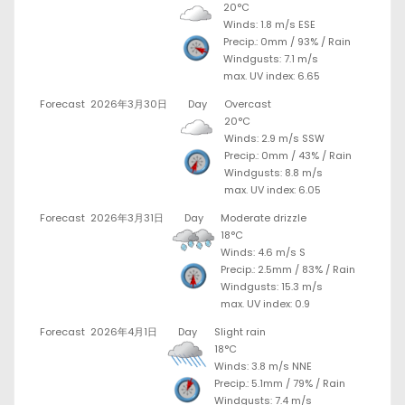
20°C
Winds: 1.8 m/s ESE
Precip.:
0mm
/
93%
/
Rain
Windgusts: 7.1 m/s
max. UV index: 6.65
Forecast
2026年3月30日
Day
Overcast
20°C
Winds: 2.9 m/s SSW
Precip.:
0mm
/
43%
/
Rain
Windgusts: 8.8 m/s
max. UV index: 6.05
Forecast
2026年3月31日
Day
Moderate drizzle
18°C
Winds: 4.6 m/s S
Precip.:
2.5mm
/
83%
/
Rain
Windgusts: 15.3 m/s
max. UV index: 0.9
Forecast
2026年4月1日
Day
Slight rain
18°C
Winds: 3.8 m/s NNE
Precip.:
5.1mm
/
79%
/
Rain
Windgusts: 7.4 m/s