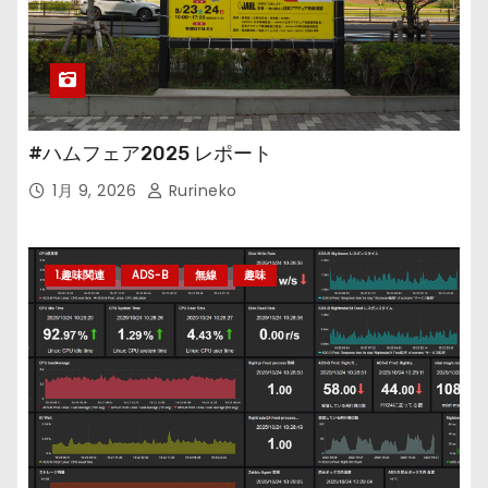
#ハムフェア2025 レポート
1月 9, 2026
Rurineko
1.趣味関連
ADS-B
無線
趣味