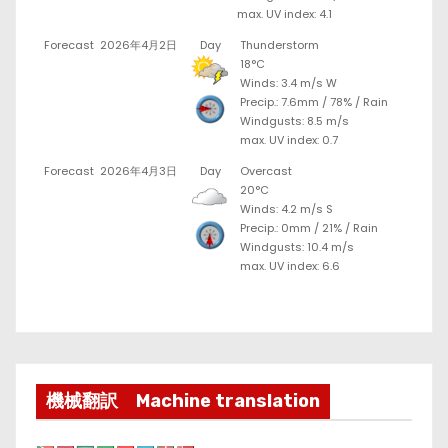
max. UV index: 4.1
Forecast
2026年4月2日
Day
Thunderstorm
18°C
Winds: 3.4 m/s W
Precip.:
7.6mm
/
78%
/
Rain
Windgusts: 8.5 m/s
max. UV index: 0.7
Forecast
2026年4月3日
Day
Overcast
20°C
Winds: 4.2 m/s S
Precip.:
0mm
/
21%
/
Rain
Windgusts: 10.4 m/s
max. UV index: 6.6
機械翻訳 Machine translation