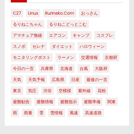
C27
Linux
Rurineko.com
おっさん
るりねこちゃん
るりねこどっとこむ
アマチュア無線
エアコン
キャンプ
コスプレ
スノボ
セレナ
ダイエット
ハロウィーン
モニタリングポスト
ラーメン
交通情報
京都府
今日の一言
兵庫県
北海道
台風
大阪府
天気
天気予報
広島県
日産
最後の一言
東京
気圧
渋谷
空模様
紫外線
花粉
避難勧告
避難情報
避難指示
避難準備
関東
雨
雨量
雪
雪情報
風速
高速道路