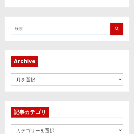
Archive
A
r
c
h
i
記事カテゴリ
v
e
記