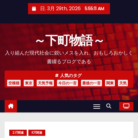
コ
日. 3月 29th, 2026
5:55:12 AM
ン
テ
ン
～下町物語～
ツ
へ
入り組んだ現代社会に鋭いメスを入れ、おもしろおかしく
ス
書綴るブログである
キ
ッ
人気のタグ
プ
空模様
東京
天気予報
今日の一言
最後の一言
関東
天気
2.IT関連
IOT関連