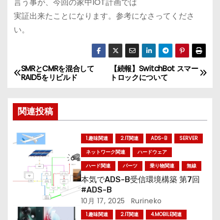
言う事が、今回の家中IOT計画では
実証出来たことになります。参考になさってくださ
い。
SMRとCMRを混合して
【続報】SwitchBot スマー
投
RAID5をリビルド
トロックについて
稿
関連投稿
ナ
ビ
1.趣味関連
2.IT関連
ADS-B
SERVER
ゲ
ネットワーク関連
ハードウェア
ハード関連
パーツ
乗り物関連
無線
ー
本気でADS-B受信環境構築 第7回
#ADS-B
シ
10月 17, 2025
Rurineko
ョ
1.趣味関連
2.IT関連
4.MOBILE関連