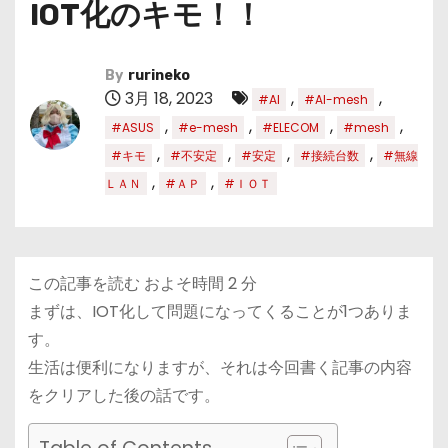
IOT化のキモ！！
By
rurineko
3月 18, 2023
,
,
#AI
#AI-mesh
,
,
,
,
#ASUS
#e-mesh
#ELECOM
#mesh
,
,
,
,
#キモ
#不安定
#安定
#接続台数
#無線
,
,
ＬＡＮ
#ＡＰ
#ＩＯＴ
この記事を読む およそ時間
2
分
まずは、IOT化して問題になってくることが1つありま
す。
生活は便利になりますが、それは今回書く記事の内容
をクリアした後の話です。