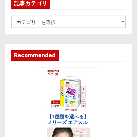
i
記事カテゴリ
v
e
記
事
カ
テ
ゴ
Recommended
リ