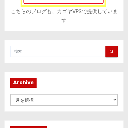
こちらのブログも、カゴヤVPSで提供していま
す
Archive
A
r
c
h