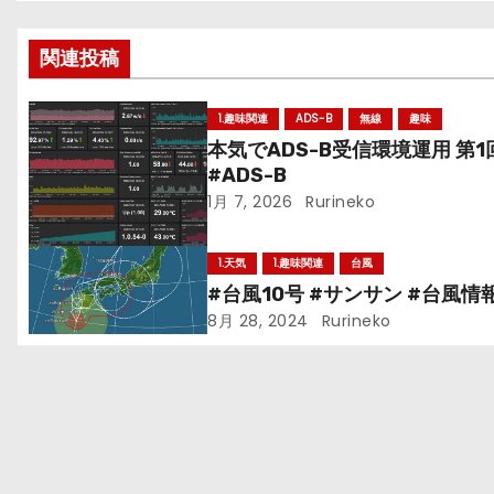
稿
関連投稿
ナ
ビ
1.趣味関連
ADS-B
無線
趣味
本気でADS-B受信環境運用 第1
ゲ
#ADS-B
ー
1月 7, 2026
Rurineko
シ
1.天気
1.趣味関連
台風
#台風10号 #サンサン #台風情
ョ
8月 28, 2024
Rurineko
ン