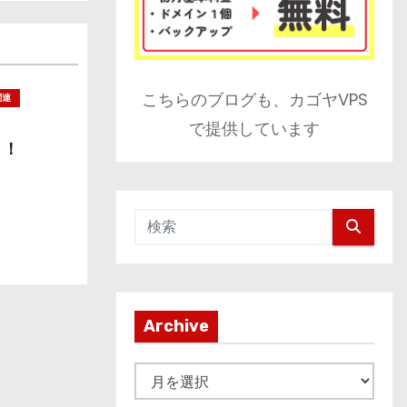
こちらのブログも、カゴヤVPS
関連
で提供しています
！！
Archive
A
r