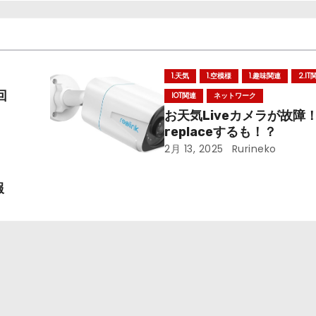
1.天気
1.空模様
1.趣味関連
2.IT
回
IOT関連
ネットワーク
お天気Liveカメラが故障
replaceするも！？
2月 13, 2025
Rurineko
報