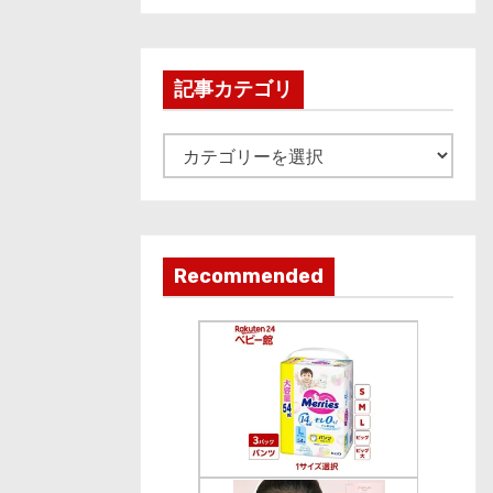
c
h
i
記事カテゴリ
v
e
記
事
カ
テ
ゴ
Recommended
リ