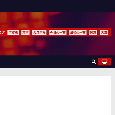
タグ
空模様
東京
天気予報
今日の一言
最後の一言
関東
天気