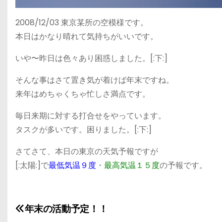
2008/12/03 東京某所の空模様です。
本日はかなり晴れて気持ちがいいです。
いや〜昨日は色々あり困惑しました。[:下:]
そんな事はさて置き気が着けば年末ですね。
来年はめちゃくちゃ忙しさ満点です。
毎日来期に対する打合せをやっています。
タスクが多いです。困りました。[:下:]
さてさて、本日の東京の天気予報ですが
[:太陽:]で
最低気温９度
・
最高気温１５度
の予報です。
年末の活動予定！！
投