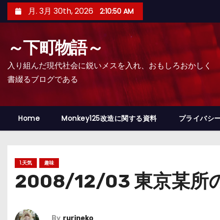
コ
月. 3月 30th, 2026
2:10:51 AM
ン
テ
～下町物語～
ン
ツ
入り組んだ現代社会に鋭いメスを入れ、おもしろおかしく
へ
書綴るブログである
ス
キ
ッ
Home
Monkey125改造に関する資料
プライバシ
プ
1.天気
趣味
2008/12/03 東京某
By
rurineko