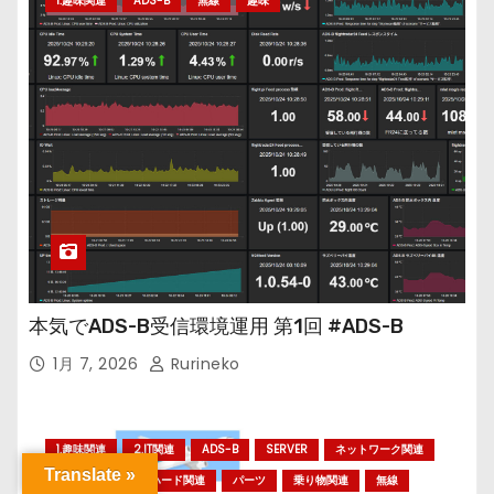
1.趣味関連
ADS-B
無線
趣味
本気でADS-B受信環境運用 第1回 #ADS-B
1月 7, 2026
Rurineko
1.趣味関連
2.IT関連
ADS-B
SERVER
ネットワーク関連
Translate »
ハードウェア
ハード関連
パーツ
乗り物関連
無線