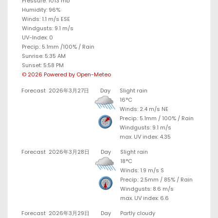
Pressure: 1013 mb
Humidity: 96%
Winds: 1.1 m/s ESE
Windgusts: 9.1 m/s
UV-Index: 0
Precip.:
5.1mm
/
100%
/
Rain
Sunrise: 5:35 AM
Sunset: 5:58 PM
© 2026 Powered by Open-Meteo
Forecast
2026年3月27日
Day
Slight rain
16°C
Winds: 2.4 m/s NE
Precip.:
5.1mm
/
100%
/
Rain
Windgusts: 9.1 m/s
max. UV index: 4.35
Forecast
2026年3月28日
Day
Slight rain
18°C
Winds: 1.9 m/s S
Precip.:
2.5mm
/
85%
/
Rain
Windgusts: 8.6 m/s
max. UV index: 6.6
Forecast
2026年3月29日
Day
Partly cloudy