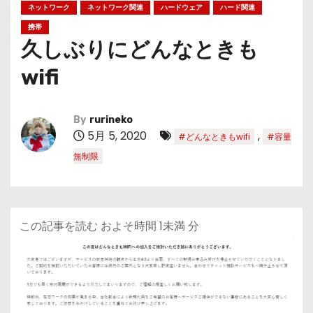
ネットワーク
ネットワーク関連
ハードウェア
ハード関連
携帯
久しぶりにどんなときも
wifi
By
rurineko
5月 5, 2020
,
#どんなときもwifi
#容量
無制限
この記事を読む およそ時間
1未満
分