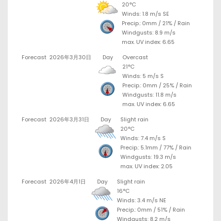
20°C
Winds: 1.8 m/s SE
Precip.:
0mm
/
21%
/
Rain
Windgusts: 8.9 m/s
max. UV index: 6.65
Forecast
2026年3月30日
Day
Overcast
21°C
Winds: 5 m/s S
Precip.:
0mm
/
25%
/
Rain
Windgusts: 11.8 m/s
max. UV index: 6.65
Forecast
2026年3月31日
Day
Slight rain
20°C
Winds: 7.4 m/s S
Precip.:
5.1mm
/
77%
/
Rain
Windgusts: 19.3 m/s
max. UV index: 2.05
Forecast
2026年4月1日
Day
Slight rain
16°C
Winds: 3.4 m/s NE
Precip.:
0mm
/
51%
/
Rain
Windgusts: 8.2 m/s