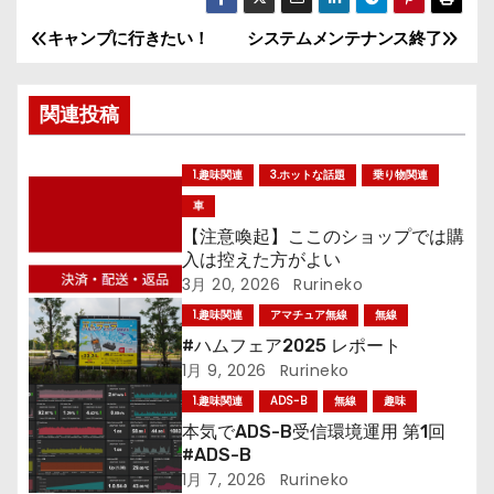
キャンプに行きたい！
システムメンテナンス終了
投
稿
関連投稿
ナ
1.趣味関連
3.ホットな話題
乗り物関連
ビ
車
ゲ
【注意喚起】ここのショップでは購
入は控えた方がよい
ー
3月 20, 2026
Rurineko
1.趣味関連
アマチュア無線
無線
シ
#ハムフェア2025 レポート
ョ
1月 9, 2026
Rurineko
1.趣味関連
ADS-B
無線
趣味
ン
本気でADS-B受信環境運用 第1回
#ADS-B
1月 7, 2026
Rurineko