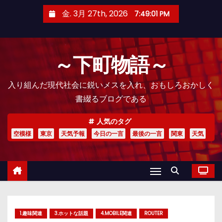
コ
金. 3月 27th, 2026
7:49:02 PM
ン
テ
ン
～下町物語～
ツ
へ
入り組んだ現代社会に鋭いメスを入れ、おもしろおかしく
ス
書綴るブログである
キ
ッ
人気のタグ
プ
空模様
東京
天気予報
今日の一言
最後の一言
関東
天気
1.趣味関連
3.ホットな話題
4.MOBILE関連
ROUTER