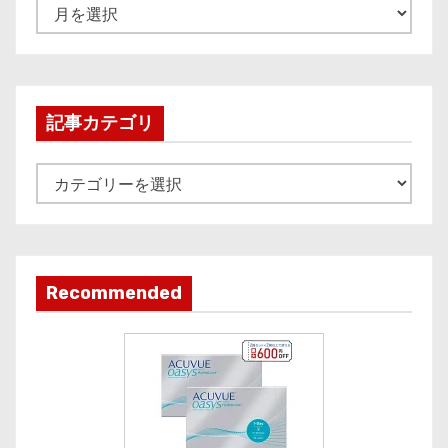
A
r
c
h
i
記事カテゴリ
v
e
記
事
カ
テ
ゴ
Recommended
リ