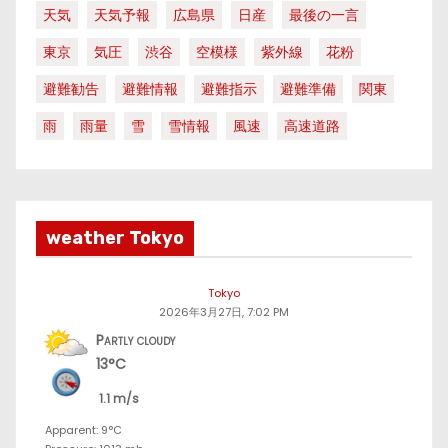
天気
天気予報
広島県
日産
最後の一言
東京
気圧
渋谷
空模様
紫外線
花粉
避難勧告
避難情報
避難指示
避難準備
関東
雨
雨量
雪
雪情報
風速
高速道路
weather Tokyo
Tokyo
2026年3月27日, 7:02 PM
Partly cloudy
13°C
1.1 m/s
Apparent: 9°C