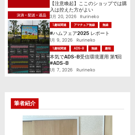
【注意喚起】ここのショップでは購
ー
入は控えた方がよい
3月 20, 2026
Rurineko
シ
1.趣味関連
アマチュア無線
無線
ョ
#ハムフェア2025 レポート
1月 9, 2026
Rurineko
ン
1.趣味関連
ADS-B
無線
趣味
本気でADS-B受信環境運用 第1回
#ADS-B
1月 7, 2026
Rurineko
筆者紹介