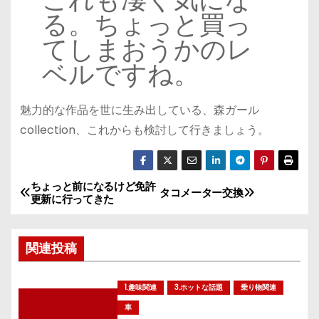
る。ちょっと買っ
てしまおうかのレ
ベルですね。
魅力的な作品を世に生み出している、森ガール
collection、これからも検討して行きましょう。
ちょっと前になるけど免許
投
タコメーター交換
更新に行ってきた
稿
関連投稿
ナ
ビ
1.趣味関連
3.ホットな話題
乗り物関連
ゲ
車