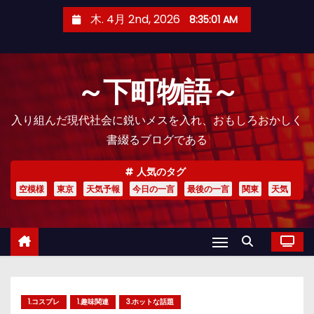
コ
木. 4月 2nd, 2026
8:35:02 AM
ン
テ
ン
～下町物語～
ツ
へ
入り組んだ現代社会に鋭いメスを入れ、おもしろおかしく
ス
書綴るブログである
キ
ッ
人気のタグ
プ
空模様
東京
天気予報
今日の一言
最後の一言
関東
天気
1.コスプレ
1.趣味関連
3.ホットな話題