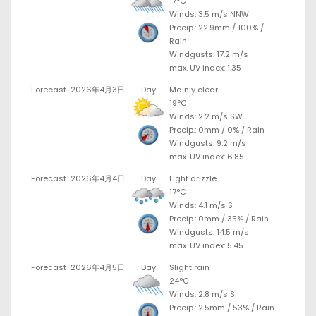
17°C
Winds: 3.5 m/s NNW
Precip.:
22.9mm
/
100%
/
Rain
Windgusts: 17.2 m/s
max. UV index: 1.35
Forecast
2026年4月3日
Day
Mainly clear
19°C
Winds: 2.2 m/s SW
Precip.:
0mm
/
0%
/
Rain
Windgusts: 9.2 m/s
max. UV index: 6.85
Forecast
2026年4月4日
Day
Light drizzle
17°C
Winds: 4.1 m/s S
Precip.:
0mm
/
35%
/
Rain
Windgusts: 14.5 m/s
max. UV index: 5.45
Forecast
2026年4月5日
Day
Slight rain
24°C
Winds: 2.8 m/s S
Precip.:
2.5mm
/
53%
/
Rain