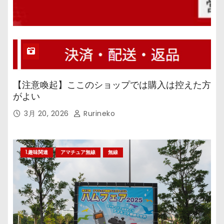
【注意喚起】ここのショップでは購入は控えた方
がよい
3月 20, 2026
Rurineko
1.趣味関連
アマチュア無線
無線