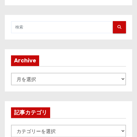
Archive
A
r
c
h
i
記事カテゴリ
v
e
記