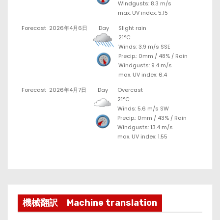
Windgusts: 8.3 m/s
max. UV index: 5.15
Forecast
2026年4月6日
Day
Slight rain
21°C
Winds: 3.9 m/s SSE
Precip.:
0mm
/
48%
/
Rain
Windgusts: 9.4 m/s
max. UV index: 6.4
Forecast
2026年4月7日
Day
Overcast
21°C
Winds: 5.6 m/s SW
Precip.:
0mm
/
43%
/
Rain
Windgusts: 13.4 m/s
max. UV index: 1.55
機械翻訳 Machine translation