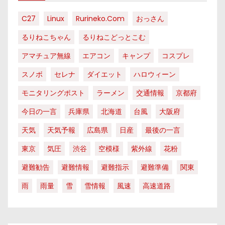
C27
Linux
Rurineko.com
おっさん
るりねこちゃん
るりねこどっとこむ
アマチュア無線
エアコン
キャンプ
コスプレ
スノボ
セレナ
ダイエット
ハロウィーン
モニタリングポスト
ラーメン
交通情報
京都府
今日の一言
兵庫県
北海道
台風
大阪府
天気
天気予報
広島県
日産
最後の一言
東京
気圧
渋谷
空模様
紫外線
花粉
避難勧告
避難情報
避難指示
避難準備
関東
雨
雨量
雪
雪情報
風速
高速道路