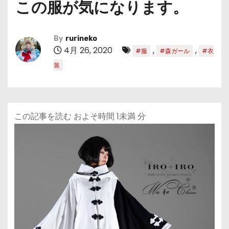
この服が気になります。
By
rurineko
4月 26, 2020
,
,
#服
#森ガール
#衣
装
この記事を読む およそ時間
1未満
分