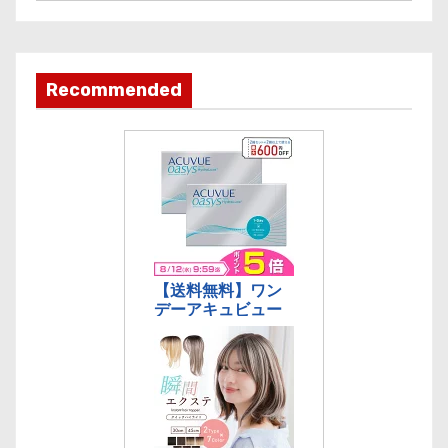
事
カ
テ
ゴ
Recommended
リ