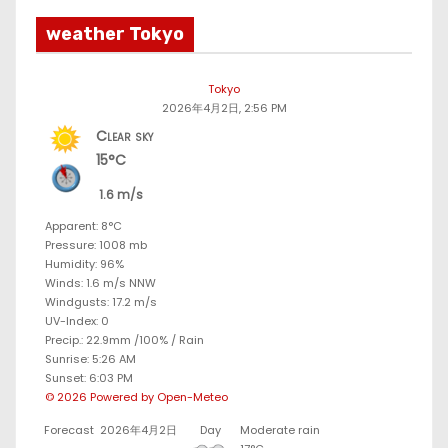
weather Tokyo
Tokyo
2026年4月2日, 2:56 PM
Clear sky
15°C
1.6 m/s
Apparent: 8°C
Pressure: 1008 mb
Humidity: 96%
Winds: 1.6 m/s NNW
Windgusts: 17.2 m/s
UV-Index: 0
Precip.:
22.9mm
/
100%
/
Rain
Sunrise: 5:26 AM
Sunset: 6:03 PM
© 2026 Powered by Open-Meteo
Forecast
2026年4月2日
Day
Moderate rain