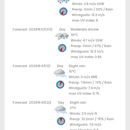
Winds: 2.8 m/s SSW
Precip.:
0mm
/
33%
/
Rain
Windgusts: 12.3 m/s
max. UV index: 6
Forecast
2026年3月31日
Day
Moderate drizzle
19°C
Winds: 4.7 m/s SSW
Precip.:
0mm
/
97%
/
Rain
Windgusts: 15.3 m/s
max. UV index: 0.95
Forecast
2026年4月1日
Day
Slight rain
15°C
Winds: 3 m/s NNE
Precip.:
7.6mm
/
73%
/
Rain
Windgusts: 7.4 m/s
max. UV index: 6.75
Forecast
2026年4月2日
Day
Slight rain
17°C
Winds: 2.9 m/s N
Precip.:
10.2mm
/
75%
/
Rain
Windgusts: 7.6 m/s
max. UV index: 0.6