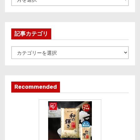
r
c
h
i
記事カテゴリ
v
e
記
事
カ
テ
ゴ
Recommended
リ