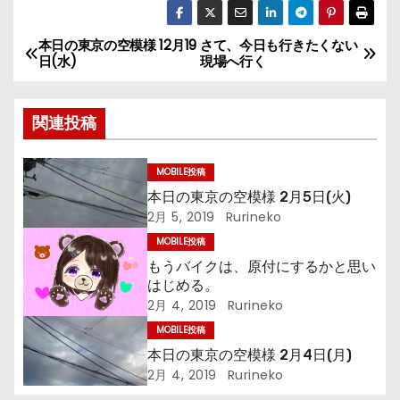
本日の東京の空模様 12月19
さて、今日も行きたくない
投
日(水)
現場へ行く
稿
関連投稿
ナ
ビ
MOBILE投稿
本日の東京の空模様 2月5日(火)
ゲ
2月 5, 2019
Rurineko
ー
MOBILE投稿
もうバイクは、原付にするかと思い
シ
はじめる。
2月 4, 2019
Rurineko
ョ
MOBILE投稿
ン
本日の東京の空模様 2月4日(月)
2月 4, 2019
Rurineko