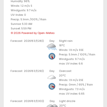
Humidity: 96%
Winds: 1.2 m/s S
Windgusts: 9.7 m/s
UV-Index: 0
Precip.:
5.1mm
/
100%
/
Rain
Sunrise: 5:33 AM
Sunset: 5:59 PM
© 2026 Powered by Open-Meteo
Forecast
2026年3月28日
Day
Slight rain
18°C
Winds: 1.9 m/s SSE
Precip.:
5.1mm
/
100%
/
Rain
Windgusts: 9.7 m/s
max. UV index: 6.6
Forecast
2026年3月29日
Day
Overcast
20°C
Winds: 1.9 m/s ESE
Precip.:
0mm
/
65%
/
Rain
Windgusts: 7.3 m/s
max. UV index: 6.65
Forecast
2026年3月30日
Day
Light drizzle
20°C