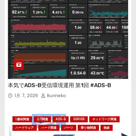
本気でADS-B受信環境運用 第1回 #ADS-B
1月 7, 2026
Rurineko
1.趣味関連
2.IT関連
ADS-B
SERVER
ネットワーク関連
ハードウェア
ハード関連
パーツ
乗り物関連
無線