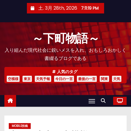
コ
土. 3月 28th, 2026
7:11:21 PM
ン
テ
ン
～下町物語～
ツ
へ
入り組んだ現代社会に鋭いメスを入れ、おもしろおかしく
ス
書綴るブログである
キ
ッ
人気のタグ
プ
空模様
東京
天気予報
今日の一言
最後の一言
関東
天気
MOBILE投稿