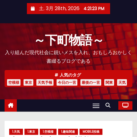
コ
土. 3月 28th, 2026
4:21:25 PM
ン
テ
ン
～下町物語～
ツ
へ
入り組んだ現代社会に鋭いメスを入れ、おもしろおかしく
ス
書綴るブログである
キ
ッ
人気のタグ
プ
空模様
東京
天気予報
今日の一言
最後の一言
関東
天気
1.天気
1.東京
1.空模様
1.趣味関連
MOBILE投稿