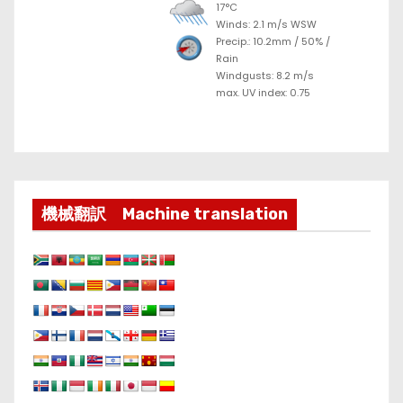
17°C
Winds: 2.1 m/s WSW
Precip.:
10.2mm
/
50%
/
Rain
Windgusts: 8.2 m/s
max. UV index: 0.75
機械翻訳 Machine translation