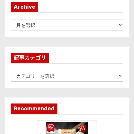
Archive
A
r
c
h
i
記事カテゴリ
v
e
記
事
カ
テ
ゴ
Recommended
リ