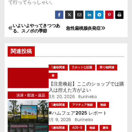
て行ってらっしゃい。
いよいよやってきつつあ
投
急性扁桃腺炎発症
る、スノボの季節
稿
関連投稿
ナ
ビ
1.趣味関連
3.ホットな話題
乗り物関連
ゲ
車
【注意喚起】ここのショップでは購
ー
入は控えた方がよい
3月 20, 2026
Rurineko
シ
1.趣味関連
アマチュア無線
無線
ョ
#ハムフェア2025 レポート
1月 9, 2026
Rurineko
ン
1.趣味関連
ADS-B
無線
趣味