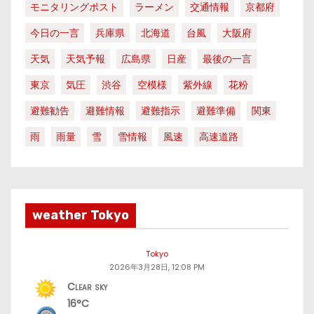
モニタリングポスト
ラーメン
交通情報
京都府
今日の一言
兵庫県
北海道
台風
大阪府
天気
天気予報
広島県
日産
最後の一言
東京
気圧
渋谷
空模様
紫外線
花粉
避難勧告
避難情報
避難指示
避難準備
関東
雨
雨量
雪
雪情報
風速
高速道路
weather Tokyo
Tokyo
2026年3月28日, 12:08 PM
Clear sky
16°C