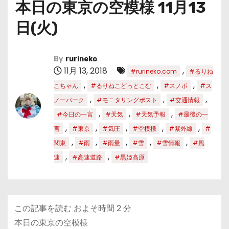
本日の東京の空模様 11月13
日(火)
By
rurineko
11月 13, 2018
,
#rurineko.com
#るりね
,
,
,
こちゃん
#るりねこどっとこむ
#スノボ
#ス
,
,
,
ノーパーク
#モニタリングポスト
#交通情報
,
,
,
#今日の一言
#天気
#天気予報
#最後の一
,
,
,
,
,
言
#東京
#気圧
#空模様
#紫外線
#
,
,
,
,
,
関東
#雨
#雨量
#雪
#雪情報
#風
,
,
速
#高速道路
#黒姫高原
この記事を読む およそ時間
2
分
本日の東京の空模様