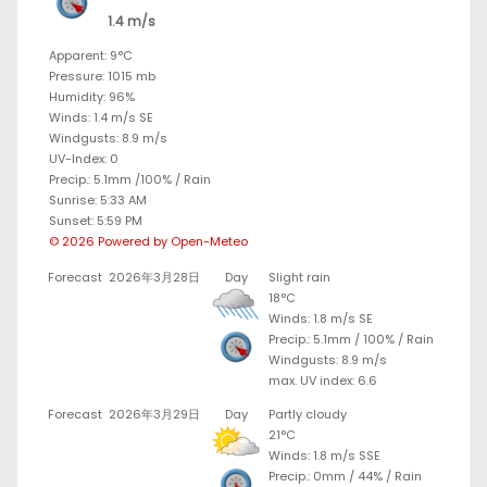
1.4 m/s
Apparent: 9°C
Pressure: 1015 mb
Humidity: 96%
Winds: 1.4 m/s SE
Windgusts: 8.9 m/s
UV-Index: 0
Precip.:
5.1mm
/
100%
/
Rain
Sunrise: 5:33 AM
Sunset: 5:59 PM
© 2026 Powered by Open-Meteo
Forecast
2026年3月28日
Day
Slight rain
18°C
Winds: 1.8 m/s SE
Precip.:
5.1mm
/
100%
/
Rain
Windgusts: 8.9 m/s
max. UV index: 6.6
Forecast
2026年3月29日
Day
Partly cloudy
21°C
Winds: 1.8 m/s SSE
Precip.:
0mm
/
44%
/
Rain