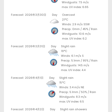
Windgusts: 7.5 m/s
max. UV index: 6.65
Forecast
2026年3月30日
Day
Overcast
21°C
Winds: 2.9 m/s SSW
Precip.:
0mm
/
45%
/
Rain
Windgusts: 10.6 m/s
max. UV index: 6.2
Forecast
2026年3月31日
Day
Slight rain
19°C
Winds: 6.1 m/s S
Precip.:
5.1mm
/
95%
/
Rain
Windgusts: 14.5 m/s
max. UV index: 4.4
Forecast
2026年4月1日
Day
Slight rain
15°C
Winds: 3.4 m/s NE
Precip.:
5.1mm
/
50%
/
Rain
Windgusts: 8.3 m/s
max. UV index: 6.5
Forecast
2026年4月2日
Day
Slight rain showers