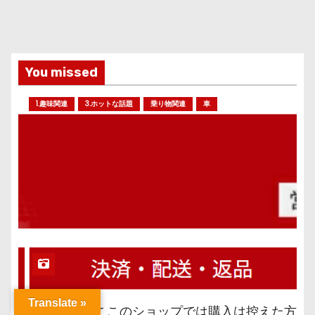
You missed
1.趣味関連
3.ホットな話題
乗り物関連
車
Translate »
【注意喚起】ここのショップでは購入は控えた方