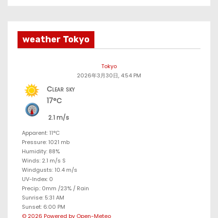
weather Tokyo
Tokyo
2026年3月30日, 4:54 PM
Clear sky
17°C
2.1 m/s
Apparent: 11°C
Pressure: 1021 mb
Humidity: 88%
Winds: 2.1 m/s S
Windgusts: 10.4 m/s
UV-Index: 0
Precip.:
0mm
/
23%
/
Rain
Sunrise: 5:31 AM
Sunset: 6:00 PM
© 2026 Powered by Open-Meteo