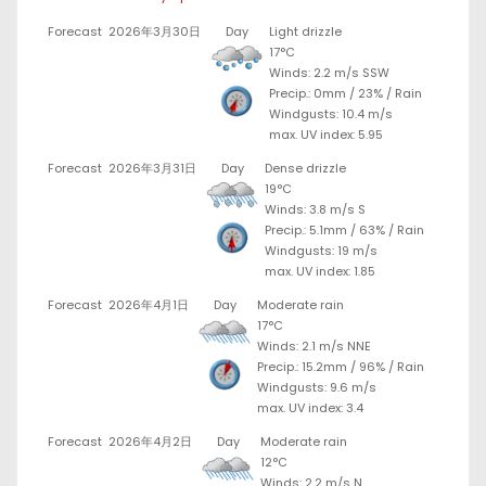
Forecast
2026年3月30日
Day
Light drizzle
17°C
Winds: 2.2 m/s SSW
Precip.:
0mm
/
23%
/
Rain
Windgusts: 10.4 m/s
max. UV index: 5.95
Forecast
2026年3月31日
Day
Dense drizzle
19°C
Winds: 3.8 m/s S
Precip.:
5.1mm
/
63%
/
Rain
Windgusts: 19 m/s
max. UV index: 1.85
Forecast
2026年4月1日
Day
Moderate rain
17°C
Winds: 2.1 m/s NNE
Precip.:
15.2mm
/
96%
/
Rain
Windgusts: 9.6 m/s
max. UV index: 3.4
Forecast
2026年4月2日
Day
Moderate rain
12°C
Winds: 2.2 m/s N