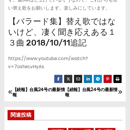
い替え歌をお願いします。楽しみにしています。
【バラード集】替え歌ではな
いけど、凄く聞き応えある１
３曲 2018/10/11追記
https://www.youtube.com/watch?
v=7osheLvHyAs
【続報】台風24号の最新情
【続報】台風24号の最新情
投
報
報
稿
関連投稿
ナ
ビ