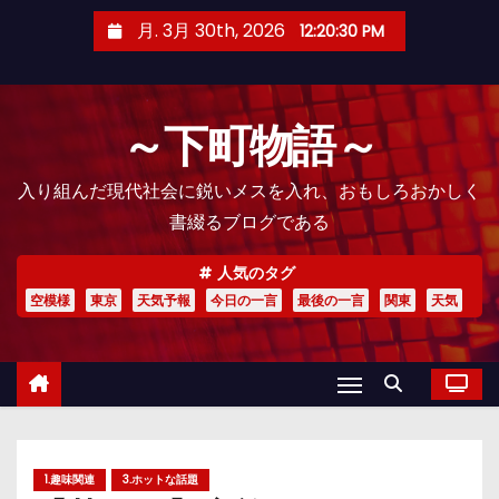
コ
月. 3月 30th, 2026
12:20:31 PM
ン
テ
ン
～下町物語～
ツ
へ
入り組んだ現代社会に鋭いメスを入れ、おもしろおかしく
ス
書綴るブログである
キ
ッ
人気のタグ
プ
空模様
東京
天気予報
今日の一言
最後の一言
関東
天気
1.趣味関連
3.ホットな話題