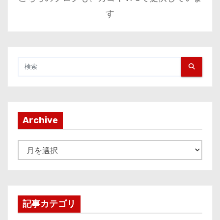
す
Archive
A
r
c
h
i
記事カテゴリ
v