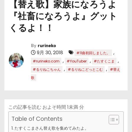
【替え歌】家族になろうよ
『社畜になろうよ』グット
くるよ！！
By
rurineko
9月 30, 2018
,
#11曲初回しました。
,
,
,
#rurineko.com
#YouTuber
#たすくこま
,
,
#るりねこちゃん
#るりねこどっとこむ
#替え
歌
この記事を読む およそ時間
1未満
分
Table of Contents
たすくこまさん替え歌を集めてみたよ。