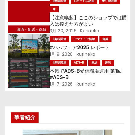
1.趣味関連
3.ホットな話題
乗り物関連
ゲ
車
【注意喚起】ここのショップでは購
ー
入は控えた方がよい
3月 20, 2026
Rurineko
シ
1.趣味関連
アマチュア無線
無線
ョ
#ハムフェア2025 レポート
1月 9, 2026
Rurineko
ン
1.趣味関連
ADS-B
無線
趣味
本気でADS-B受信環境運用 第1回
#ADS-B
1月 7, 2026
Rurineko
筆者紹介