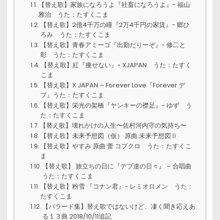
【替え歌】家族になろうよ『社畜になろうよ』- 福山
雅治 うた：たすくこま
【替え歌】2億4千万の瞳『2万4千円の家賃』- 郷ひ
ろみ うた：たすくこま
【替え歌】青春アミーゴ『出勤だりーぞ』- 修二と
彰 うた：たすくこま
【替え歌】紅『痩せない』- XJAPAN うた：たすく
こま
【替え歌】X JAPAN – Forever Love『Forever デ
ブ』うた：たすくこま
【替え歌】栄光の架橋『ヤンキーの襟足』- ゆず う
た：たすくこま
【替え歌】壊れかけの人生〜佐村河内守の気持ち〜
【替え歌】未来予想図（仮） 原曲:未来予想図Ⅱ
【替え歌】やすみ 原曲:蕾 コブクロ うた：たすくこ
ま
【替え歌】 旅立ちの日に『デブ達の日々』 – 合唱曲
うた：たすくこま
【替え歌】粉雪 『コナン君』- レミオロメン うた：
たすくこま
【バラード集】替え歌ではないけど、凄く聞き応えあ
る１３曲 2018/10/11追記