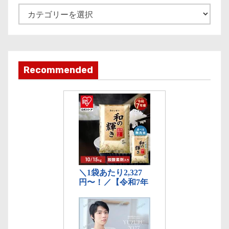
e
記
事
カ
テ
ゴ
Recommended
リ