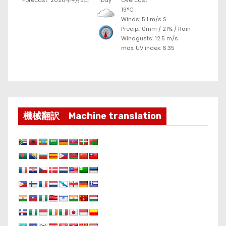
19°C
Winds: 5.1 m/s S
Precip.:
0mm
/
21%
/
Rain
Windgusts: 12.5 m/s
max. UV index: 6.35
機械翻訳 Machine translation