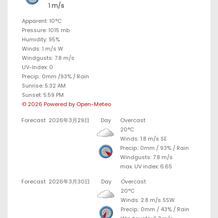
1 m/s
Apparent: 10°C
Pressure: 1015 mb
Humidity: 95%
Winds: 1 m/s W
Windgusts: 7.8 m/s
UV-Index: 0
Precip.:
0mm
/
93%
/
Rain
Sunrise: 5:32 AM
Sunset: 5:59 PM
© 2026 Powered by Open-Meteo
Forecast
2026年3月29日
Day
Overcast
20°C
Winds: 1.8 m/s SE
Precip.:
0mm
/
93%
/
Rain
Windgusts: 7.8 m/s
max. UV index: 6.65
Forecast
2026年3月30日
Day
Overcast
20°C
Winds: 2.8 m/s SSW
Precip.:
0mm
/
43%
/
Rain