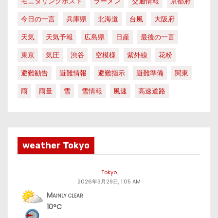
モニタリングポスト
ラーメン
交通情報
京都府
今日の一言
兵庫県
北海道
台風
大阪府
天気
天気予報
広島県
日産
最後の一言
東京
気圧
渋谷
空模様
紫外線
花粉
避難勧告
避難情報
避難指示
避難準備
関東
雨
雨量
雪
雪情報
風速
高速道路
weather Tokyo
Tokyo
2026年3月29日, 1:05 AM
Mainly clear
10°C