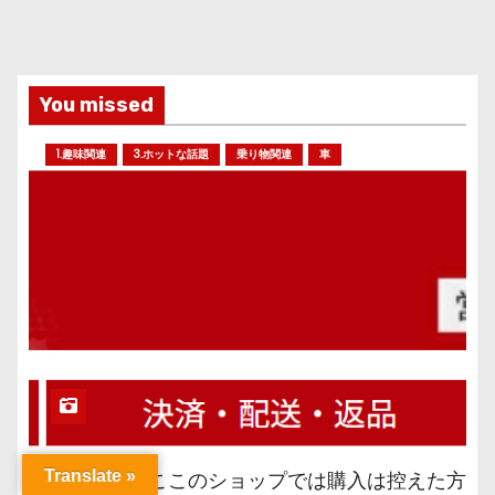
You missed
1.趣味関連
3.ホットな話題
乗り物関連
車
Translate »
【注意喚起】ここのショップでは購入は控えた方