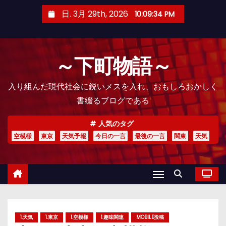
コ
日. 3月 29th, 2026
10:09:36 PM
ン
テ
ン
～下町物語～
ツ
へ
入り組んだ現代社会に鋭いメスを入れ、おもしろおかしく
ス
書綴るブログである
キ
ッ
人気のタグ
プ
空模様
東京
天気予報
今日の一言
最後の一言
関東
天気
1.天気
1.東京
1.空模様
1.趣味関連
MOBILE投稿