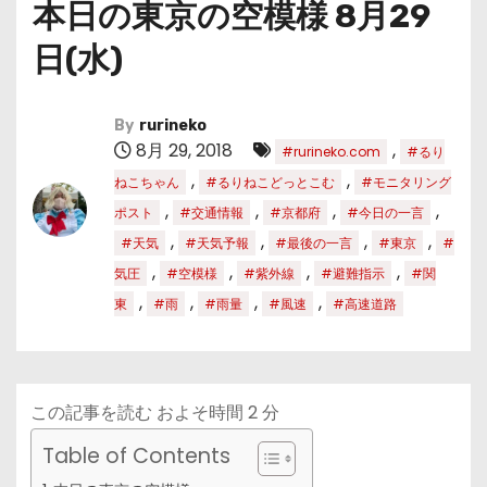
本日の東京の空模様 8月29
日(水)
By
rurineko
8月 29, 2018
,
#rurineko.com
#るり
,
,
ねこちゃん
#るりねこどっとこむ
#モニタリング
,
,
,
,
ポスト
#交通情報
#京都府
#今日の一言
,
,
,
,
#天気
#天気予報
#最後の一言
#東京
#
,
,
,
,
気圧
#空模様
#紫外線
#避難指示
#関
,
,
,
,
東
#雨
#雨量
#風速
#高速道路
この記事を読む およそ時間
2
分
Table of Contents