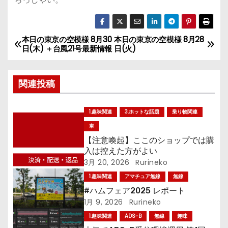
本日の東京の空模様 8月30
本日の東京の空模様 8月28
投
日(木) ＋台風21号最新情報
日(火)
稿
関連投稿
ナ
ビ
1.趣味関連
3.ホットな話題
乗り物関連
ゲ
車
【注意喚起】ここのショップでは購
ー
入は控えた方がよい
3月 20, 2026
Rurineko
シ
1.趣味関連
アマチュア無線
無線
ョ
#ハムフェア2025 レポート
1月 9, 2026
Rurineko
ン
1.趣味関連
ADS-B
無線
趣味