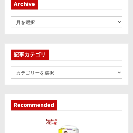
Archive
A
r
c
h
i
記事カテゴリ
v
e
記
事
カ
テ
ゴ
Recommended
リ