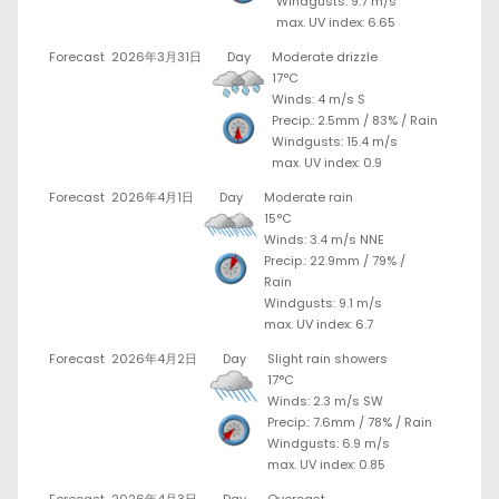
Windgusts: 9.7 m/s
max. UV index: 6.65
Forecast
2026年3月31日
Day
Moderate drizzle
17°C
Winds: 4 m/s S
Precip.:
2.5mm
/
83%
/
Rain
Windgusts: 15.4 m/s
max. UV index: 0.9
Forecast
2026年4月1日
Day
Moderate rain
15°C
Winds: 3.4 m/s NNE
Precip.:
22.9mm
/
79%
/
Rain
Windgusts: 9.1 m/s
max. UV index: 6.7
Forecast
2026年4月2日
Day
Slight rain showers
17°C
Winds: 2.3 m/s SW
Precip.:
7.6mm
/
78%
/
Rain
Windgusts: 6.9 m/s
max. UV index: 0.85
Forecast
2026年4月3日
Day
Overcast