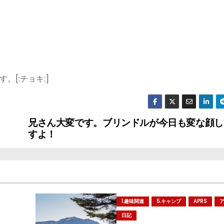
[:チョキ:]
兄さん大変です。ブリンドルが今日も変な顔し
すよ！
1.趣味関連
5.キャンプ
APRS
日記