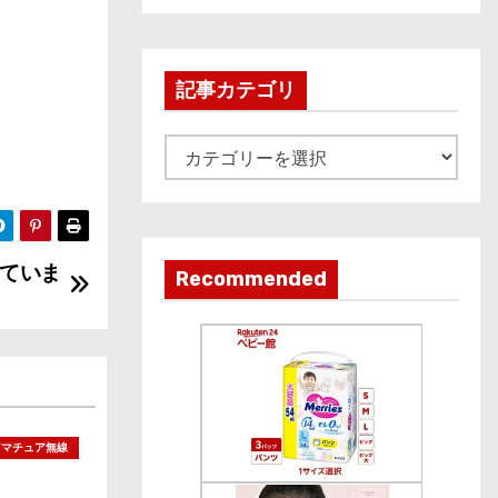
c
h
i
記事カテゴリ
v
e
記
事
カ
テ
ていま
ゴ
Recommended
リ
アマチュア無線