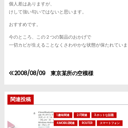
個人差はありますが、
けして強い匂いではないと思います。
おすすめです。
今のところ、この２つの製品のおかげで
一切カビが生えることなくさわやかな状態が保たれています。
投
2008/08/09 東京某所の空模様
稿
ナ
関連投稿
ビ
1.趣味関連
2.IT関連
3.ホットな話題
ゲ
4.MOBILE関連
ROUTER
スマートフォン