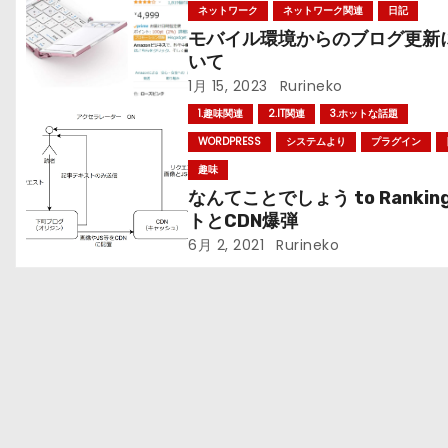
ー
ネットワーク
ネットワーク関連
日記
モバイル環境からのブログ更新
シ
いて
1月 15, 2023
Rurineko
ョ
1.趣味関連
2.IT関連
3.ホットな話題
ン
WORDPRESS
システムより
プラグイン
趣味
なんてことでしょう to Rankin
トとCDN爆弾
6月 2, 2021
Rurineko