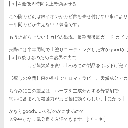
[:○:]４最低６時間以上乾燥させる。
この防カビ剤は銀イオンがカビ菌を寄せ付けない事により
一年間カビが生えない？製品です。
もう近寄らせない！カビの出現、長期間徹底ガード カビブ
実際には半年周期で上塗りコーティングした方がgoodかも。
[:○:]５後は念のため自然界の力で
カビ菌繁殖を食い止めるこの製品をぶら下げ完了
【癒しの空間】森の香りでアロマテラピー。天然成分でカ
ちなみにこの製品は、ハーブを主成分とする芳香剤で
匂いに含まれる殺菌力がカビ菌に効くらしい。[:にかっ:]
かなりgood匂いがほのかにするので、
入浴中かなり気分良く入浴できます。[:チョキ:]