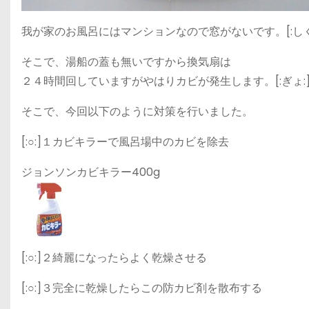
我が家のお風呂にはマンションなので窓がないです。[:しく
そこで、湯船の蓋も無いですから換気扇は
２４時間回していますがやはりカビが発生します。[:ぎょ:
そこで、今回以下のように対策を行いました。
[:○:]１カビキラーで風呂場中のカビを除去
ジョンソンカビキラー400g
[:○:]２綺麗になったらよく乾燥させる
[:○:]３完全に乾燥したらこの防カビ剤を散布する