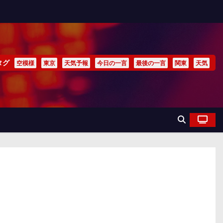
タグ
空模様
東京
天気予報
今日の一言
最後の一言
関東
天気