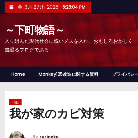
コ
金. 3月 27th, 2026
5:28:05 PM
ン
テ
～下町物語～
ン
ツ
入り組んだ現代社会に鋭いメスを入れ、おもしろおかしく
へ
書綴るブログである
ス
キ
ッ
Home
Monkey125改造に関する資料
プライバシ
プ
日記
我が家のカビ対策
By
rurineko