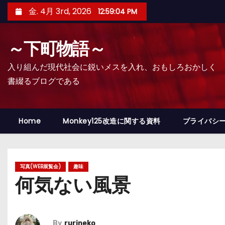
コ
金. 4月 3rd, 2026
12:59:05 PM
ン
テ
～下町物語～
ン
ツ
入り組んだ現代社会に鋭いメスを入れ、おもしろおかしく
へ
書綴るブログである
ス
キ
ッ
Home
Monkey125改造に関する資料
プライバシ
プ
写真(WEB展覧会)
趣味
何気ない風景
By
rurineko