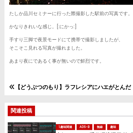
たしか品川セミナーに行った際撮影した駅前の写真です。
かなりきれいな感じ。[:にかっ:]
手すり三脚で夜景モードにて携帯で撮影しましたが、
そこそこ見れる写真が撮れました。
あまり夜にであるく事が無いので鮮烈です。
【どうぶつのもり】ラフレシアにハエがとんだ
投
稿
関連投稿
ナ
ビ
1.趣味関連
ADS-B
無線
趣味