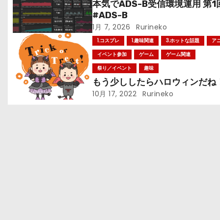
本気でADS-B受信環境運用 第1
ゲ
#ADS-B
ー
1月 7, 2026
Rurineko
1.コスプレ
1.趣味関連
3.ホットな話題
ア
シ
イベント参加
ゲーム
ゲーム関連
ョ
祭り／イベント
趣味
もう少ししたらハロウィンだね
ン
10月 17, 2022
Rurineko