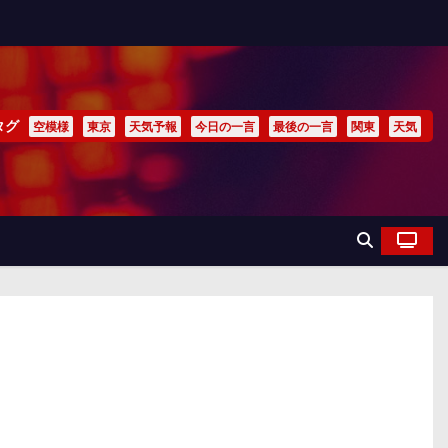
タグ
空模様
東京
天気予報
今日の一言
最後の一言
関東
天気