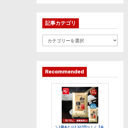
c
h
i
記事カテゴリ
v
e
記
事
カ
テ
ゴ
Recommended
リ