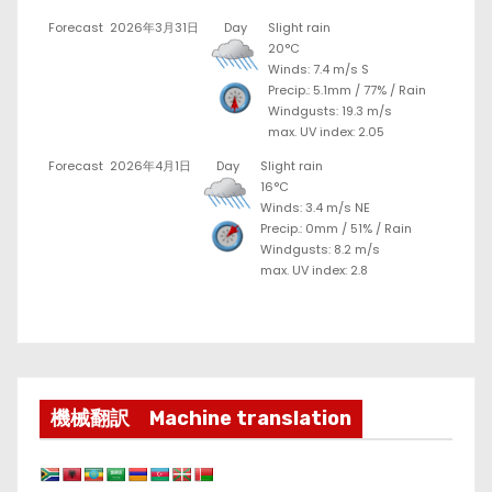
Forecast
2026年3月31日
Day
Slight rain
20°C
Winds: 7.4 m/s S
Precip.:
5.1mm
/
77%
/
Rain
Windgusts: 19.3 m/s
max. UV index: 2.05
Forecast
2026年4月1日
Day
Slight rain
16°C
Winds: 3.4 m/s NE
Precip.:
0mm
/
51%
/
Rain
Windgusts: 8.2 m/s
max. UV index: 2.8
機械翻訳 Machine translation