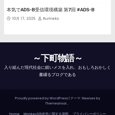
本気でADS-B受信環境構築 第7回 #ADS-B
10月 17, 2025
Rurineko
～下町物語～
入り組んだ現代社会に鋭いメスを入れ、おもしろおかしく
書綴るブログである
Proudly powered by WordPress
|
テーマ: Newses by
Themeansar
。
Home
Monkey125改造に関する資料
プライバシーポリシー