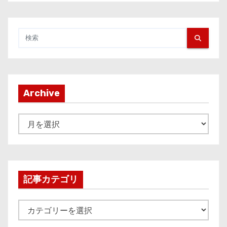
Archive
A
r
c
h
i
記事カテゴリ
v
e
記
事