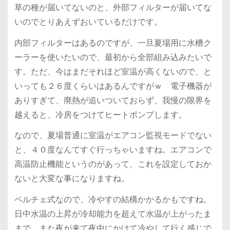
草の種が届いてないのと、外部フィルターが届いてな
いのでとりあえずおいているだけです。
内部フィルターはあるのですが、一旦夏場用に水槽ク
ーラーを使いたいので、最初から全部組み込みたいで
す。ただ、今はまだそれほど室温が高くないので、と
いっても２６度くらいはあるんですがｗ 電子機器が
ありすぎて、廃熱が追いついておらず、我慢の限界を
越えると、冷房をつけてヒートポンプします。
なので、夏場普通に室温がエアコン監視モードでない
と、４０度なんてすぐ行っちゃいますね。エアコンで
高温防止機能というのがあって、これを設定しておか
ないと大変な事になりますね。
ペルチェ式なので、冷やすの結構かかるかもですね。
日中水温の上昇が冷却能力を超えて水温が上がったま
まで、また夜が来て夜中にかけて冷やして行く感じで