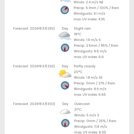
Winds: 2.4 m/s NE
Precip.:
5.1mm
/
100%
/
Rain
Windgusts: 9.1 m/s
max. UV index: 4.35
Forecast
2026年3月28日
Day
Slight rain
18°C
Winds: 1.9 m/s S
Precip.:
2.5mm
/
85%
/
Rain
Windgusts: 8.6 m/s
max. UV index: 6.6
Forecast
2026年3月29日
Day
Partly cloudy
20°C
Winds: 1.8 m/s SE
Precip.:
0mm
/
21%
/
Rain
Windgusts: 8.9 m/s
max. UV index: 6.65
Forecast
2026年3月30日
Day
Overcast
21°C
Winds: 5 m/s S
Precip.:
0mm
/
25%
/
Rain
Windgusts: 11.8 m/s
max. UV index: 6.65