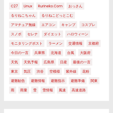
C27
Linux
Rurineko.com
おっさん
るりねこちゃん
るりねこどっとこむ
アマチュア無線
エアコン
キャンプ
コスプレ
スノボ
セレナ
ダイエット
ハロウィーン
モニタリングポスト
ラーメン
交通情報
京都府
今日の一言
兵庫県
北海道
台風
大阪府
天気
天気予報
広島県
日産
最後の一言
東京
気圧
渋谷
空模様
紫外線
花粉
避難勧告
避難情報
避難指示
避難準備
関東
雨
雨量
雪
雪情報
風速
高速道路