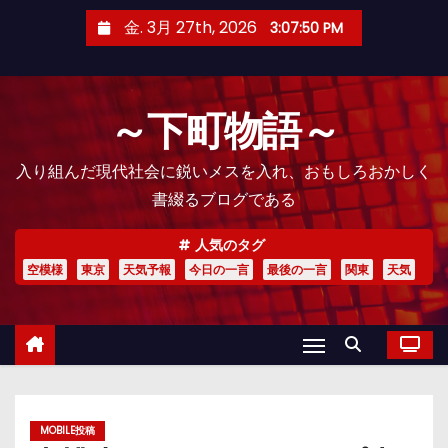
コ
金. 3月 27th, 2026
3:07:51 PM
ン
テ
ン
～下町物語～
ツ
へ
入り組んだ現代社会に鋭いメスを入れ、おもしろおかしく
ス
書綴るブログである
キ
ッ
人気のタグ
プ
空模様
東京
天気予報
今日の一言
最後の一言
関東
天気
MOBILE投稿