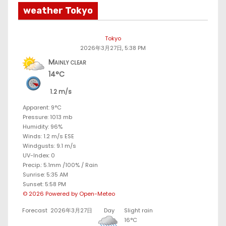
weather Tokyo
Tokyo
2026年3月27日, 5:38 PM
Mainly clear
14°C
1.2 m/s
Apparent: 9°C
Pressure: 1013 mb
Humidity: 96%
Winds: 1.2 m/s ESE
Windgusts: 9.1 m/s
UV-Index: 0
Precip.:
5.1mm
/
100%
/
Rain
Sunrise: 5:35 AM
Sunset: 5:58 PM
© 2026 Powered by Open-Meteo
Forecast
2026年3月27日
Day
Slight rain
16°C