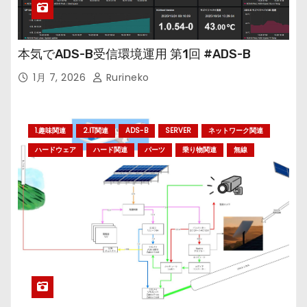
本気でADS-B受信環境運用 第1回 #ADS-B
1月 7, 2026
Rurineko
1.趣味関連
2.IT関連
ADS-B
SERVER
ネットワーク関連
ハードウェア
ハード関連
パーツ
乗り物関連
無線