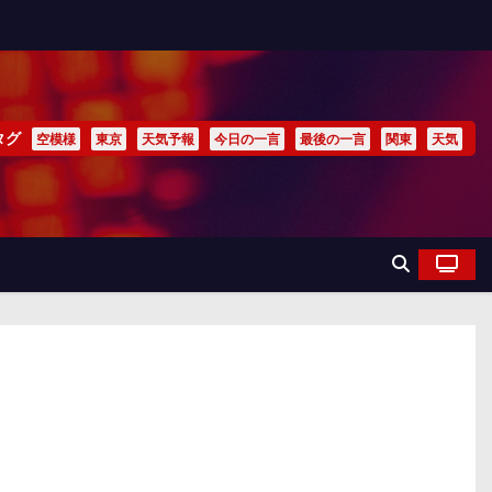
タグ
空模様
東京
天気予報
今日の一言
最後の一言
関東
天気