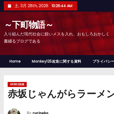
コ
土. 3月 28th, 2026
10:26:45 AM
ン
テ
～下町物語～
ン
ツ
入り組んだ現代社会に鋭いメスを入れ、おもしろおかしく
へ
書綴るブログである
ス
キ
ッ
Home
Monkey125改造に関する資料
プライバシ
プ
MOBILE投稿
赤坂じゃんがらラーメ
By
rurineko