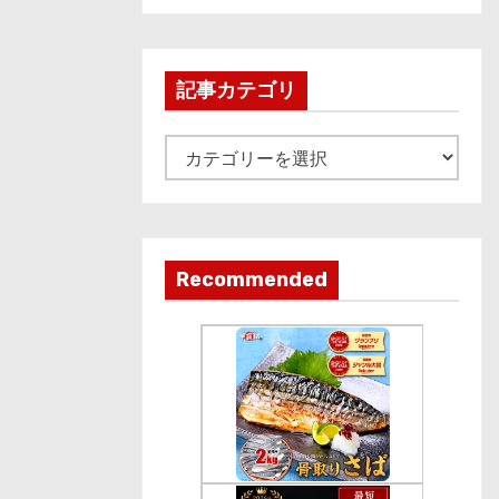
c
h
i
記事カテゴリ
v
e
記
事
カ
テ
ゴ
Recommended
リ