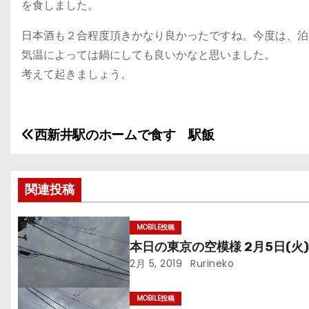
を食しました。
日本酒も２合程度頂きかなり良かったですね。今度は、泊
気温によっては鍋にしても良いかなと思いました。
考えて起きましょう。
西新井駅のホームで食す 駅飯
投
稿
関連投稿
ナ
ビ
MOBILE投稿
本日の東京の空模様 2月5日(火
ゲ
2月 5, 2019
Rurineko
ー
MOBILE投稿