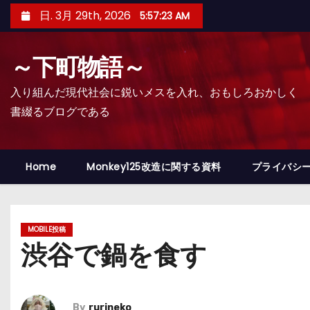
コ
日. 3月 29th, 2026
5:57:24 AM
ン
テ
～下町物語～
ン
ツ
入り組んだ現代社会に鋭いメスを入れ、おもしろおかしく
へ
書綴るブログである
ス
キ
ッ
Home
Monkey125改造に関する資料
プライバシ
プ
MOBILE投稿
渋谷で鍋を食す
By
rurineko