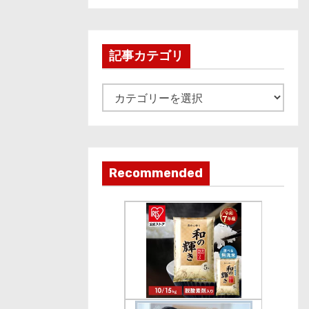
c
h
i
記事カテゴリ
v
e
記
事
カ
テ
ゴ
Recommended
リ