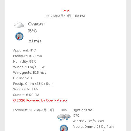
Tokyo
2026年3月30日, 9:58 PM
Overcast
15°C
2.1 m/s
Apparent: 11°C
Pressure: 1021 mb
Humidity: 88%
Winds: 2.1 m/s SSW
Windgusts: 10.5 m/s
UV-Index: 0
Precip.:
0mm
/
23%
/
Rain
Sunrise: 5:31 AM
Sunset: 6:00 PM
© 2026 Powered by Open-Meteo
Forecast
2026年3月30日
Day
Light drizzle
17°C
Winds: 2.1 m/s SSW
Precip.:
0mm
/
23%
/
Rain