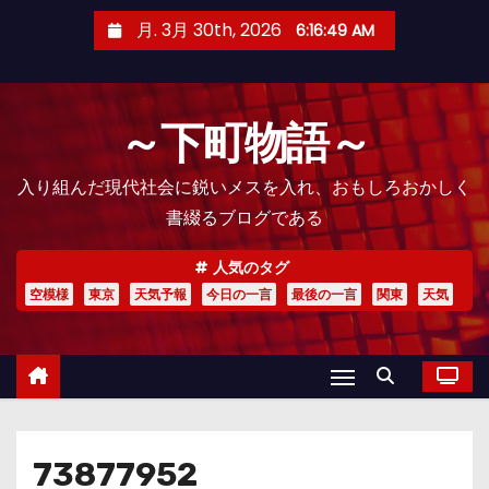
コ
月. 3月 30th, 2026
6:16:51 AM
ン
テ
ン
～下町物語～
ツ
へ
入り組んだ現代社会に鋭いメスを入れ、おもしろおかしく
ス
書綴るブログである
キ
ッ
人気のタグ
プ
空模様
東京
天気予報
今日の一言
最後の一言
関東
天気
73877952