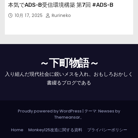
本気でADS-B受信環境構築 第7回 #ADS-B
10月 17, 2025
Rurineko
～下町物語～
入り組んだ現代社会に鋭いメスを入れ、おもしろおかしく
書綴るブログである
Proudly powered by WordPress
|
テーマ: Newses by
Themeansar
。
Home
Monkey125改造に関する資料
プライバシーポリシー