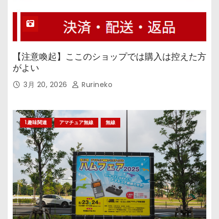
【注意喚起】ここのショップでは購入は控えた方
がよい
3月 20, 2026
Rurineko
1.趣味関連
アマチュア無線
無線