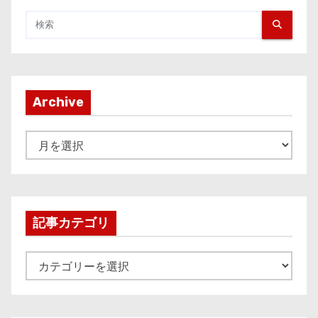
Archive
A
r
c
h
i
記事カテゴリ
v
e
記
事
カ