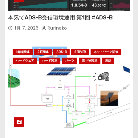
本気でADS-B受信環境運用 第1回 #ADS-B
1月 7, 2026
Rurineko
1.趣味関連
2.IT関連
ADS-B
SERVER
ネットワーク関連
ハードウェア
ハード関連
パーツ
乗り物関連
無線