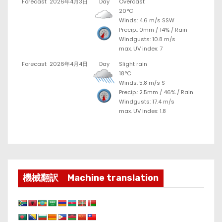
Forecast
2026年4月3日
Day
Overcast
20°C
Winds: 4.6 m/s SSW
Precip.:
0mm
/
14%
/
Rain
Windgusts: 10.8 m/s
max. UV index: 7
Forecast
2026年4月4日
Day
Slight rain
18°C
Winds: 5.8 m/s S
Precip.:
2.5mm
/
46%
/
Rain
Windgusts: 17.4 m/s
max. UV index: 1.8
機械翻訳 Machine translation