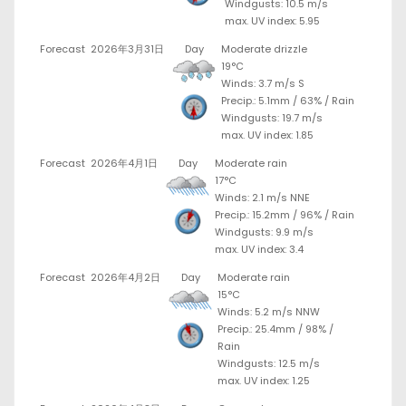
Windgusts: 10.5 m/s
max. UV index: 5.95
Forecast
2026年3月31日
Day
Moderate drizzle
19°C
Winds: 3.7 m/s S
Precip.:
5.1mm
/
63%
/
Rain
Windgusts: 19.7 m/s
max. UV index: 1.85
Forecast
2026年4月1日
Day
Moderate rain
17°C
Winds: 2.1 m/s NNE
Precip.:
15.2mm
/
96%
/
Rain
Windgusts: 9.9 m/s
max. UV index: 3.4
Forecast
2026年4月2日
Day
Moderate rain
15°C
Winds: 5.2 m/s NNW
Precip.:
25.4mm
/
98%
/
Rain
Windgusts: 12.5 m/s
max. UV index: 1.25