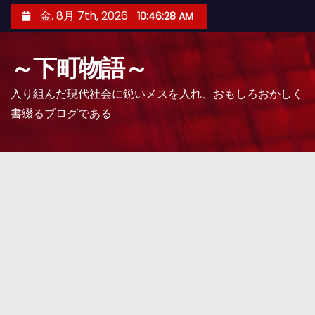
コ
金. 8月 7th, 2026
10:46:29 AM
ン
テ
～下町物語～
ン
ツ
入り組んだ現代社会に鋭いメスを入れ、おもしろおかしく
へ
書綴るブログである
ス
キ
ッ
プ