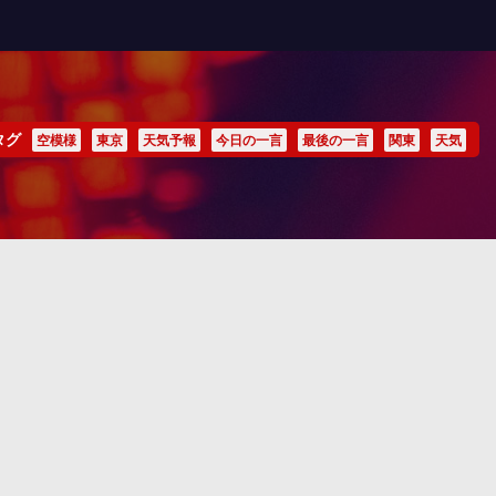
タグ
空模様
東京
天気予報
今日の一言
最後の一言
関東
天気