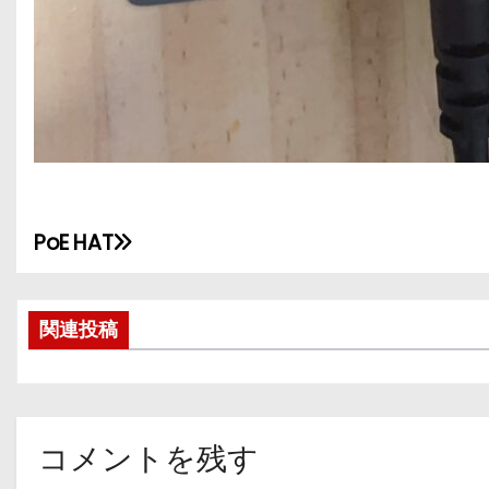
PoE HAT
投
稿
関連投稿
ナ
ビ
ゲ
コメントを残す
ー