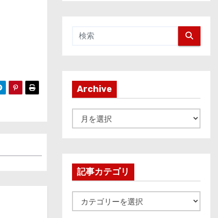
Archive
A
r
c
h
i
記事カテゴリ
v
e
記
事