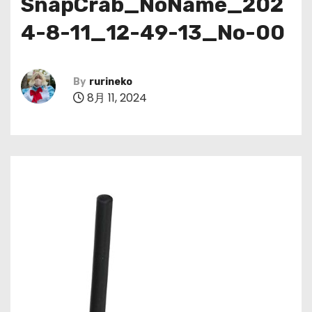
SnapCrab_NoName_202
4-8-11_12-49-13_No-00
By
rurineko
8月 11, 2024