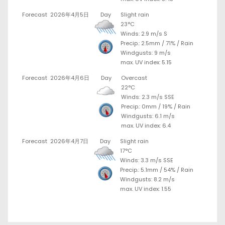
Forecast
2026年4月5日
Day
Slight rain
23°C
Winds: 2.9 m/s S
Precip.:
2.5mm
/
71%
/
Rain
Windgusts: 9 m/s
max. UV index: 5.15
Forecast
2026年4月6日
Day
Overcast
22°C
Winds: 2.3 m/s SSE
Precip.:
0mm
/
19%
/
Rain
Windgusts: 6.1 m/s
max. UV index: 6.4
Forecast
2026年4月7日
Day
Slight rain
17°C
Winds: 3.3 m/s SSE
Precip.:
5.1mm
/
54%
/
Rain
Windgusts: 8.2 m/s
max. UV index: 1.55