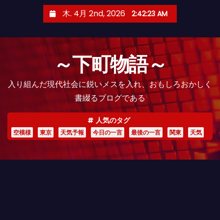
コ
木. 4月 2nd, 2026
2:42:24 AM
ン
テ
ン
～下町物語～
ツ
へ
入り組んだ現代社会に鋭いメスを入れ、おもしろおかしく
ス
書綴るブログである
キ
ッ
人気のタグ
プ
空模様
東京
天気予報
今日の一言
最後の一言
関東
天気