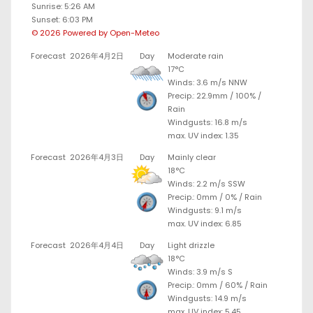
Sunrise: 5:26 AM
Sunset: 6:03 PM
© 2026 Powered by Open-Meteo
Forecast
2026年4月2日
Day
Moderate rain
17°C
Winds: 3.6 m/s NNW
Precip.:
22.9mm
/
100%
/
Rain
Windgusts: 16.8 m/s
max. UV index: 1.35
Forecast
2026年4月3日
Day
Mainly clear
18°C
Winds: 2.2 m/s SSW
Precip.:
0mm
/
0%
/
Rain
Windgusts: 9.1 m/s
max. UV index: 6.85
Forecast
2026年4月4日
Day
Light drizzle
18°C
Winds: 3.9 m/s S
Precip.:
0mm
/
60%
/
Rain
Windgusts: 14.9 m/s
max. UV index: 5.45