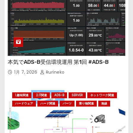
本気でADS-B受信環境運用 第1回 #ADS-B
1月 7, 2026
Rurineko
1.趣味関連
2.IT関連
ADS-B
SERVER
ネットワーク関連
ハードウェア
ハード関連
パーツ
乗り物関連
無線