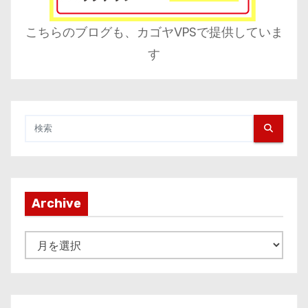
こちらのブログも、カゴヤVPSで提供していま
す
Archive
A
r
c
h