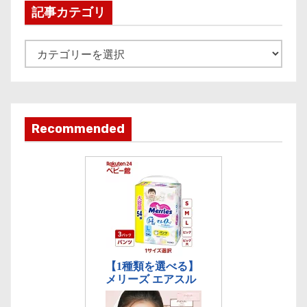
i
記事カテゴリ
v
e
記
事
カ
テ
ゴ
Recommended
リ