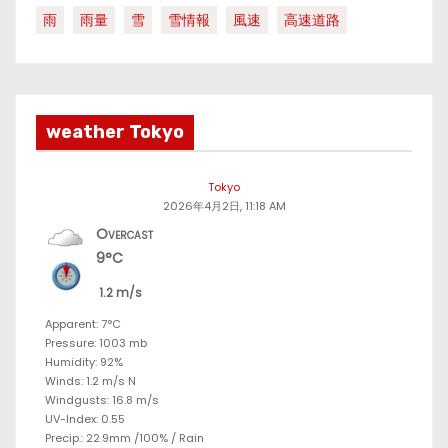
雨
雨量
雪
雪情報
風速
高速道路
weather Tokyo
Tokyo
2026年4月2日, 11:18 AM
Overcast
9°C
1.2 m/s
Apparent: 7°C
Pressure: 1003 mb
Humidity: 92%
Winds: 1.2 m/s N
Windgusts: 16.8 m/s
UV-Index: 0.55
Precip.:
22.9mm
/
100%
/
Rain