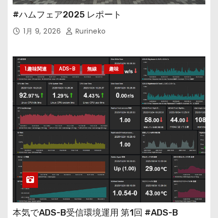
#ハムフェア2025 レポート
1月 9, 2026
Rurineko
1.趣味関連
ADS-B
無線
趣味
本気でADS-B受信環境運用 第1回 #ADS-B