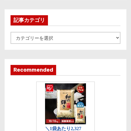
c
h
i
記事カテゴリ
v
e
記
事
カ
テ
ゴ
Recommended
リ