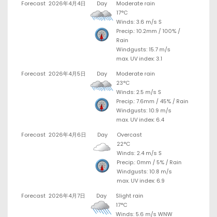
Forecast
2026年4月4日
Day
Moderate rain
17°C
Winds: 3.6 m/s S
Precip.:
10.2mm
/
100%
/
Rain
Windgusts: 15.7 m/s
max. UV index: 3.1
Forecast
2026年4月5日
Day
Moderate rain
23°C
Winds: 2.5 m/s S
Precip.:
7.6mm
/
45%
/
Rain
Windgusts: 10.9 m/s
max. UV index: 6.4
Forecast
2026年4月6日
Day
Overcast
22°C
Winds: 2.4 m/s S
Precip.:
0mm
/
5%
/
Rain
Windgusts: 10.8 m/s
max. UV index: 6.9
Forecast
2026年4月7日
Day
Slight rain
17°C
Winds: 5.6 m/s WNW