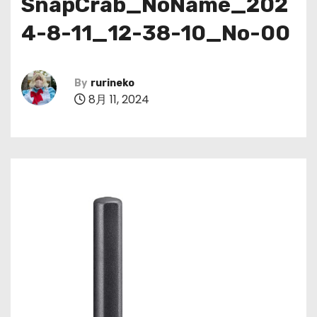
SnapCrab_NoName_202
4-8-11_12-38-10_No-00
By
rurineko
8月 11, 2024