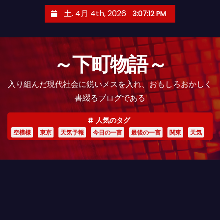
コ
土. 4月 4th, 2026
3:07:13 PM
ン
テ
ン
～下町物語～
ツ
へ
入り組んだ現代社会に鋭いメスを入れ、おもしろおかしく
ス
書綴るブログである
キ
ッ
人気のタグ
プ
空模様
東京
天気予報
今日の一言
最後の一言
関東
天気