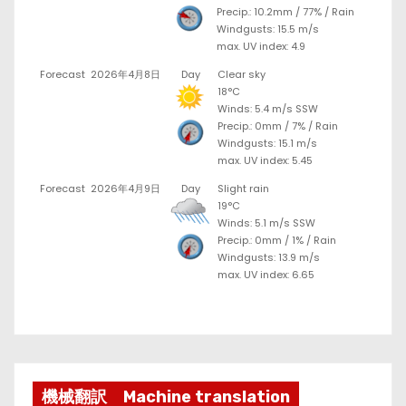
Precip.:
10.2mm
/
77%
/
Rain
Windgusts: 15.5 m/s
max. UV index: 4.9
Forecast
2026年4月8日
Day
Clear sky
18°C
Winds: 5.4 m/s SSW
Precip.:
0mm
/
7%
/
Rain
Windgusts: 15.1 m/s
max. UV index: 5.45
Forecast
2026年4月9日
Day
Slight rain
19°C
Winds: 5.1 m/s SSW
Precip.:
0mm
/
1%
/
Rain
Windgusts: 13.9 m/s
max. UV index: 6.65
機械翻訳 Machine translation