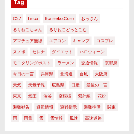
Tag
C27
Linux
Rurineko.com
おっさん
るりねこちゃん
るりねこどっとこむ
アマチュア無線
エアコン
キャンプ
コスプレ
スノボ
セレナ
ダイエット
ハロウィーン
モニタリングポスト
ラーメン
交通情報
京都府
今日の一言
兵庫県
北海道
台風
大阪府
天気
天気予報
広島県
日産
最後の一言
東京
気圧
渋谷
空模様
紫外線
花粉
避難勧告
避難情報
避難指示
避難準備
関東
雨
雨量
雪
雪情報
風速
高速道路