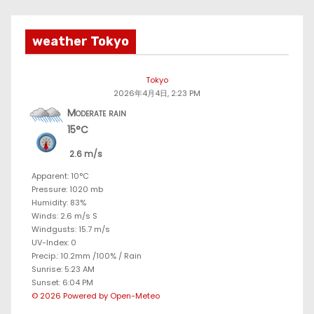
weather Tokyo
Tokyo
2026年4月4日, 2:23 PM
Moderate rain
15°C
2.6 m/s
Apparent: 10°C
Pressure: 1020 mb
Humidity: 83%
Winds: 2.6 m/s S
Windgusts: 15.7 m/s
UV-Index: 0
Precip.:
10.2mm
/
100%
/
Rain
Sunrise: 5:23 AM
Sunset: 6:04 PM
© 2026 Powered by Open-Meteo