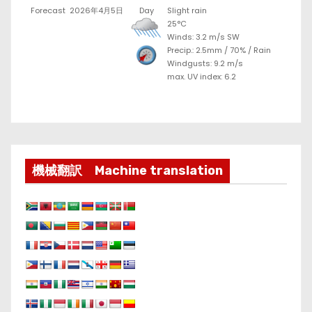
Forecast
2026年4月5日
Day
Slight rain
25°C
Winds: 3.2 m/s SW
Precip.:
2.5mm
/
70%
/
Rain
Windgusts: 9.2 m/s
max. UV index: 6.2
機械翻訳 Machine translation