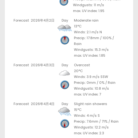
Windgusts: 11 m/s
max. UV index: 1.95
Forecast
2026年4月2日
Day
Moderate rain
13°C
Winds: 2.1 m/s N
Precip.:
17.8mm
/
100%
/
Rain
Windgusts: 15.3 m/s
max. UV index: 1.85
Forecast
2026年4月3日
Day
Overcast
20°C
Winds: 3.9 m/s SSW
Precip.:
0mm
/
0%
/
Rain
Windgusts: 10.8 m/s
max. UV index: 7
Forecast
2026年4月4日
Day
Slight rain showers
15°C
Winds: 4 m/s S
Precip.:
7.6mm
/
71%
/
Rain
Windgusts: 12.2 m/s
max. UV index: 2.3