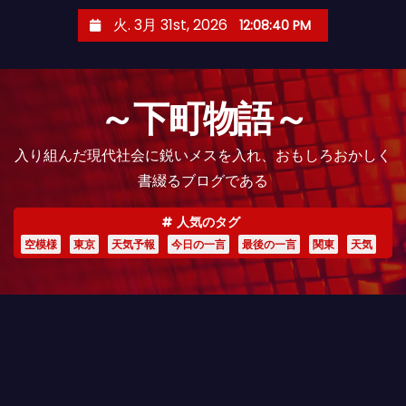
コ
火. 3月 31st, 2026
12:08:42 PM
ン
テ
ン
～下町物語～
ツ
へ
入り組んだ現代社会に鋭いメスを入れ、おもしろおかしく
ス
書綴るブログである
キ
ッ
人気のタグ
プ
空模様
東京
天気予報
今日の一言
最後の一言
関東
天気