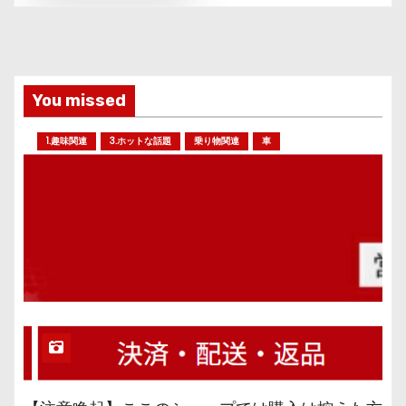
You missed
1.趣味関連
3.ホットな話題
乗り物関連
車