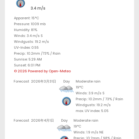
3.4 m/s
Apparent: 15°C
Pressure: 1009 mb
Humidity: 81%
Winds: 3.4 m/s S
Windgusts: 19.2 m/s
UV-Index: 0.55
Precip.:
10.2mm
/
73%
/
Rain
Sunrise: 5:29 AM
Sunset: 6:01 PM
© 2026 Powered by Open-Meteo
Forecast
2026年3月31日
Day
Moderate rain
19°C
Winds: 3.9 m/s S
Precip.:
10.2mm
/
73%
/
Rain
Windgusts: 19.2 m/s
max. UV index: 5.05
Forecast
2026年4月1日
Day
Moderate rain
19°C
Winds: 1.9 m/s NE
Precip.:
10.2mm
/
98%
/
Rain