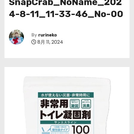
SnapCrab_NoName_202
4-8-11_11-33-46_No-00
By
rurineko
8月 11, 2024