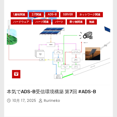
1.趣味関連
2.IT関連
ADS-B
SERVER
ネットワーク関連
ハードウェア
ハード関連
パーツ
乗り物関連
無線
本気でADS-B受信環境構築 第7回 #ADS-B
10月 17, 2025
Rurineko