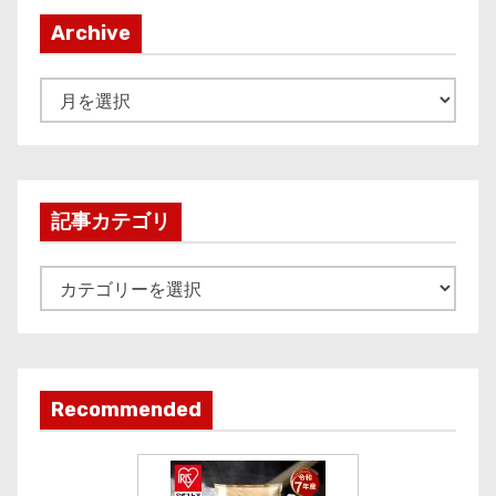
Archive
A
r
c
h
i
記事カテゴリ
v
e
記
事
カ
テ
ゴ
Recommended
リ