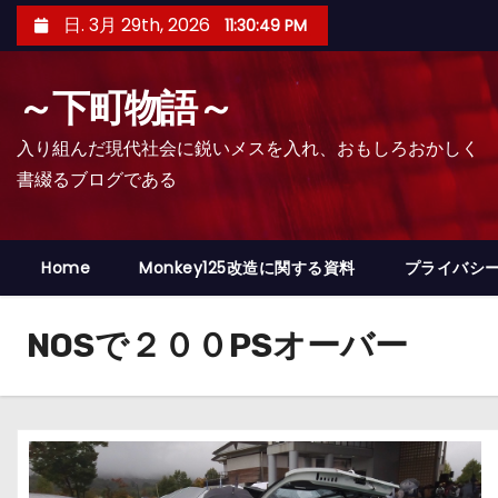
コ
日. 3月 29th, 2026
11:30:50 PM
ン
テ
～下町物語～
ン
ツ
入り組んだ現代社会に鋭いメスを入れ、おもしろおかしく
へ
書綴るブログである
ス
キ
ッ
Home
Monkey125改造に関する資料
プライバシ
プ
NOSで２００PSオーバー