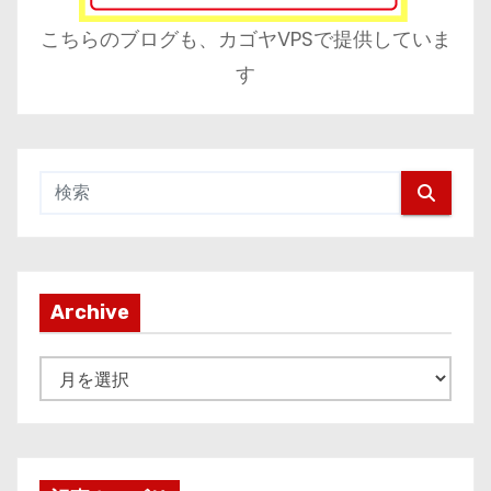
こちらのブログも、カゴヤVPSで提供していま
す
Archive
A
r
c
h