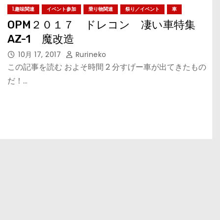
1.趣味関連
イベント参加
乗り物関連
祭り／イベント
車
OPM２０１７ ドレコン 凄い車特集
AZ-1 魔改造
10月 17, 2017
Rurineko
この記事を読む およそ時間 2 分すげー車が出てきたもの
だ！…