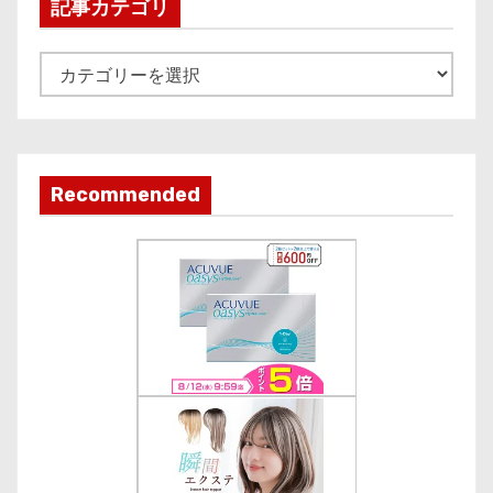
i
記事カテゴリ
v
e
記
事
カ
テ
ゴ
Recommended
リ