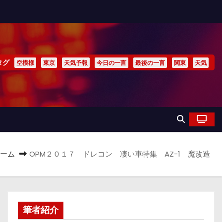
タグ
空模様
東京
天気予報
今日の一言
最後の一言
関東
天気
ーム
OPM２０１７ ドレコン 凄い車特集 AZ-1 魔改造
筆者紹介