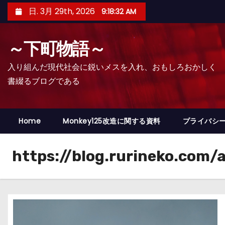
コ
日. 3月 29th, 2026
9:18:34 AM
ン
テ
～下町物語～
ン
ツ
入り組んだ現代社会に鋭いメスを入れ、おもしろおかしく
へ
書綴るブログである
ス
キ
ッ
Home
Monkey125改造に関する資料
プライバシ
プ
https://blog.rurineko.com/