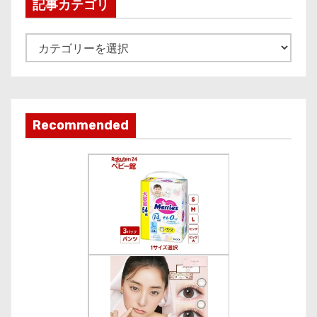
i
記事カテゴリ
v
e
記
事
カ
テ
ゴ
Recommended
リ