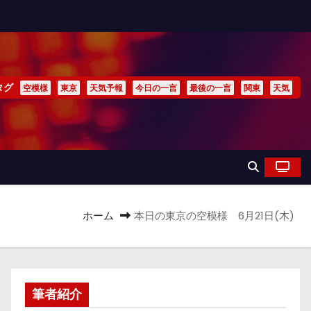
タグ
空模様
東京
天気予報
今日の一言
最後の一言
関東
天気
ホーム
本日の東京の空模様 6月21日(木)
筆者紹介