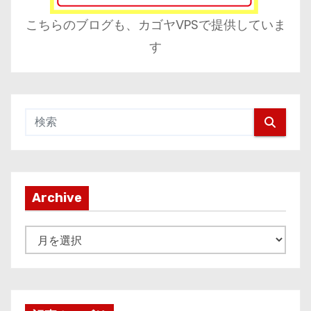
こちらのブログも、カゴヤVPSで提供していま
す
Archive
A
r
c
h