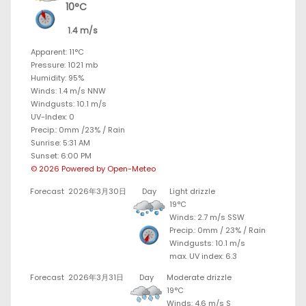
10°C
1.4 m/s
Apparent: 11°C
Pressure: 1021 mb
Humidity: 95%
Winds: 1.4 m/s NNW
Windgusts: 10.1 m/s
UV-Index: 0
Precip.:
0mm
/
23%
/
Rain
Sunrise: 5:31 AM
Sunset: 6:00 PM
© 2026 Powered by Open-Meteo
Forecast
2026年3月30日
Day
Light drizzle
19°C
Winds: 2.7 m/s SSW
Precip.:
0mm
/
23%
/
Rain
Windgusts: 10.1 m/s
max. UV index: 6.3
Forecast
2026年3月31日
Day
Moderate drizzle
19°C
Winds: 4.6 m/s S