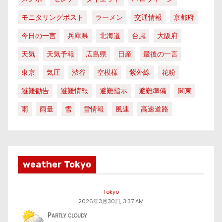
モニタリングポスト
ラーメン
交通情報
京都府
今日の一言
兵庫県
北海道
台風
大阪府
天気
天気予報
広島県
日産
最後の一言
東京
気圧
渋谷
空模様
紫外線
花粉
避難勧告
避難情報
避難指示
避難準備
関東
雨
雨量
雪
雪情報
風速
高速道路
weather Tokyo
Tokyo
2026年3月30日, 3:37 AM
Partly cloudy