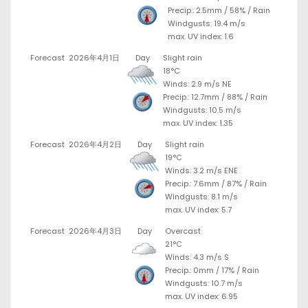
Precip.:
2.5mm
/
58%
/
Rain
Windgusts: 19.4 m/s
max. UV index: 1.6
Forecast
2026年4月1日
Day
Slight rain
18°C
Winds: 2.9 m/s NE
Precip.:
12.7mm
/
88%
/
Rain
Windgusts: 10.5 m/s
max. UV index: 1.35
Forecast
2026年4月2日
Day
Slight rain
19°C
Winds: 3.2 m/s ENE
Precip.:
7.6mm
/
87%
/
Rain
Windgusts: 8.1 m/s
max. UV index: 5.7
Forecast
2026年4月3日
Day
Overcast
21°C
Winds: 4.3 m/s S
Precip.:
0mm
/
17%
/
Rain
Windgusts: 10.7 m/s
max. UV index: 6.95