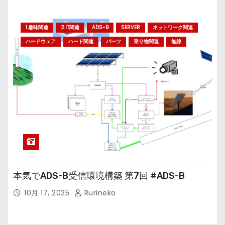
1.趣味関連
2.IT関連
ADS-B
SERVER
ネットワーク関連
ハードウェア
ハード関連
パーツ
乗り物関連
無線
本気でADS-B受信環境構築 第7回 #ADS-B
10月 17, 2025
Rurineko