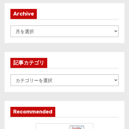
Archive
A
r
c
h
i
記事カテゴリ
v
e
記
事
カ
テ
ゴ
Recommended
リ