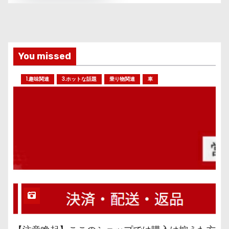
You missed
1.趣味関連
3.ホットな話題
乗り物関連
車