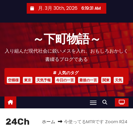
コ
月. 3月 30th, 2026
6:19:32 AM
ン
テ
ン
～下町物語～
ツ
へ
入り組んだ現代社会に鋭いメスを入れ、おもしろおかしく
ス
書綴るブログである
キ
ッ
人気のタグ
プ
空模様
東京
天気予報
今日の一言
最後の一言
関東
天気
24Ch
ホーム
今使ってるMTRです Zoom R24