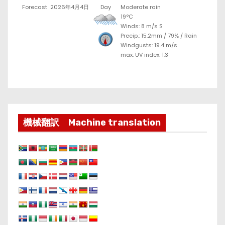
Forecast
2026年4月4日
Day
Moderate rain
19°C
Winds: 8 m/s S
Precip.:
15.2mm
/
79%
/
Rain
Windgusts: 19.4 m/s
max. UV index: 1.3
機械翻訳 Machine translation