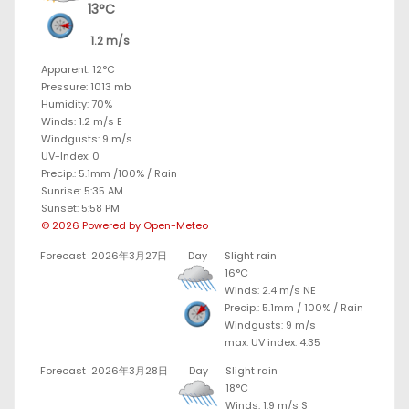
13°C
1.2 m/s
Apparent: 12°C
Pressure: 1013 mb
Humidity: 70%
Winds: 1.2 m/s E
Windgusts: 9 m/s
UV-Index: 0
Precip.:
5.1mm
/
100%
/
Rain
Sunrise: 5:35 AM
Sunset: 5:58 PM
© 2026 Powered by Open-Meteo
Forecast
2026年3月27日
Day
Slight rain
16°C
Winds: 2.4 m/s NE
Precip.:
5.1mm
/
100%
/
Rain
Windgusts: 9 m/s
max. UV index: 4.35
Forecast
2026年3月28日
Day
Slight rain
18°C
Winds: 1.9 m/s S