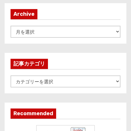
Archive
A
r
c
h
i
記事カテゴリ
v
e
記
事
カ
テ
ゴ
Recommended
リ