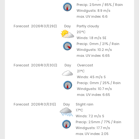
Precip.:
2.5mm
/
85%
/
Rain
Windgusts: 8.9 m/s
max. UV index: 6.6
Forecast
2026年3月29日
Day
Partly cloudy
20°C
Winds: 1.8 m/s SE
Precip.:
0mm
/
21%
/
Rain
Windgusts: 10.2 m/s
max. UV index: 6.65
Forecast
2026年3月30日
Day
Overcast
21°C
Winds: 4.5 m/s S
Precip.:
0mm
/
25%
/
Rain
Windgusts: 10.7 m/s
max. UV index: 6.65
Forecast
2026年3月31日
Day
Slight rain
17°C
Winds: 7.2 m/s S
Precip.:
2.5mm
/
77%
/
Rain
Windgusts: 17.7 m/s
max. UV index: 2.05