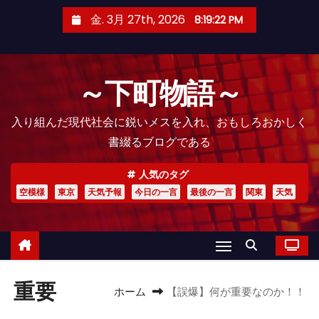
コ
金. 3月 27th, 2026
8:19:23 PM
ン
テ
ン
～下町物語～
ツ
へ
入り組んだ現代社会に鋭いメスを入れ、おもしろおかしく
ス
書綴るブログである
キ
ッ
人気のタグ
プ
空模様
東京
天気予報
今日の一言
最後の一言
関東
天気
重要
ホーム
【誤爆】何が重要なのか！！