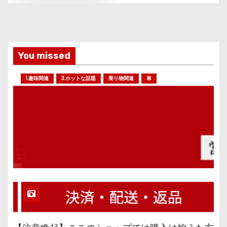
You missed
1.趣味関連
3.ホットな話題
乗り物関連
車