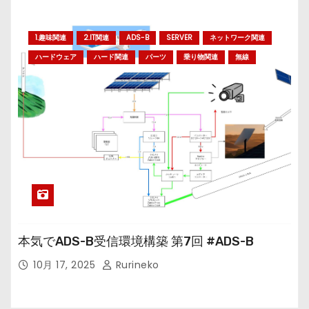
1.趣味関連
2.IT関連
ADS-B
SERVER
ネットワーク関連
ハードウェア
ハード関連
パーツ
乗り物関連
無線
本気でADS-B受信環境構築 第7回 #ADS-B
10月 17, 2025
Rurineko