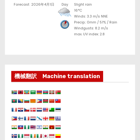
Forecast
2026年4月1日
Day
Slight rain
16°C
Winds: 3.3 m/s NNE
Precip.:
0mm
/
51%
/
Rain
Windgusts: 8.2 m/s
max. UV index: 2.8
機械翻訳 Machine translation