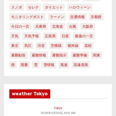
スノボ
セレナ
ダイエット
ハロウィーン
モニタリングポスト
ラーメン
交通情報
京都府
今日の一言
兵庫県
北海道
台風
大阪府
天気
天気予報
広島県
日産
最後の一言
東京
気圧
渋谷
空模様
紫外線
花粉
避難勧告
避難情報
避難指示
避難準備
関東
雨
雨量
雪
雪情報
風速
高速道路
weather Tokyo
Tokyo
2026年3月30日, 9:50 AM