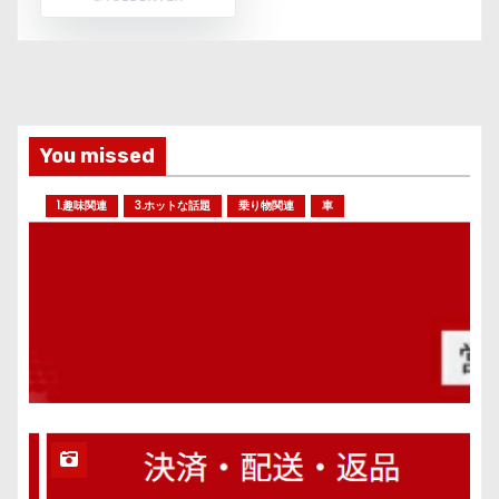
You missed
1.趣味関連
3.ホットな話題
乗り物関連
車