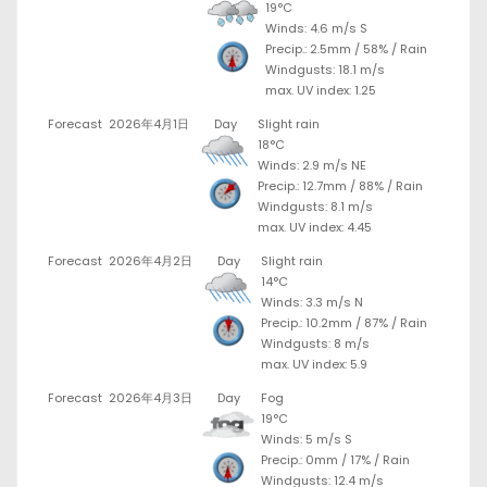
19°C
Winds: 4.6 m/s S
Precip.:
2.5mm
/
58%
/
Rain
Windgusts: 18.1 m/s
max. UV index: 1.25
Forecast
2026年4月1日
Day
Slight rain
18°C
Winds: 2.9 m/s NE
Precip.:
12.7mm
/
88%
/
Rain
Windgusts: 8.1 m/s
max. UV index: 4.45
Forecast
2026年4月2日
Day
Slight rain
14°C
Winds: 3.3 m/s N
Precip.:
10.2mm
/
87%
/
Rain
Windgusts: 8 m/s
max. UV index: 5.9
Forecast
2026年4月3日
Day
Fog
19°C
Winds: 5 m/s S
Precip.:
0mm
/
17%
/
Rain
Windgusts: 12.4 m/s