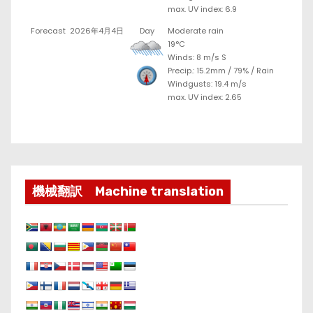
max. UV index: 6.9
Forecast
2026年4月4日
Day
Moderate rain
19°C
Winds: 8 m/s S
Precip.:
15.2mm
/
79%
/
Rain
Windgusts: 19.4 m/s
max. UV index: 2.65
機械翻訳 Machine translation