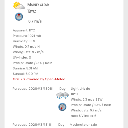
Mainly clear
13°C
0.7 m/s
Apparent: 11°C
Pressure: 1021 mb
Humidity: 88%
Winds: 0.7 m/s N
Windgusts: 9.7 m/s
UV-Index: 0
Precip.:
0mm
/
23%
/
Rain
Sunrise: 5:31 AM
Sunset: 6:00 PM
© 2026 Powered by Open-Meteo
Forecast
2026年3月30日
Day
Light drizzle
18°C
Winds: 2.3 m/s SSW
Precip.:
0mm
/
23%
/
Rain
Windgusts: 9.7 m/s
max. UV index: 6
Forecast
2026年3月31日
Day
Moderate drizzle