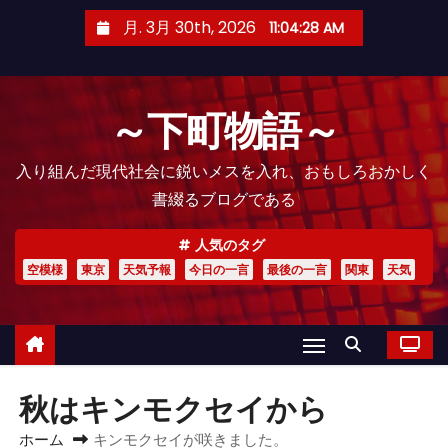
コ
月. 3月 30th, 2026
11:04:29 AM
ン
テ
ン
～下町物語～
ツ
へ
入り組んだ現代社会に鋭いメスを入れ、おもしろおかしく
ス
書綴るブログである
キ
ッ
人気のタグ
プ
空模様
東京
天気予報
今日の一言
最後の一言
関東
天気
秋はキンモクセイから
ホーム
キンモクセイが咲きました。