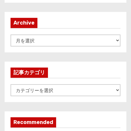
Archive
A
r
c
h
i
記事カテゴリ
v
e
記
事
カ
テ
ゴ
Recommended
リ