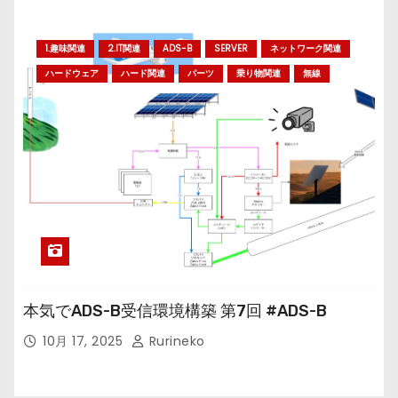
1.趣味関連
2.IT関連
ADS-B
SERVER
ネットワーク関連
ハードウェア
ハード関連
パーツ
乗り物関連
無線
本気でADS-B受信環境構築 第7回 #ADS-B
10月 17, 2025
Rurineko