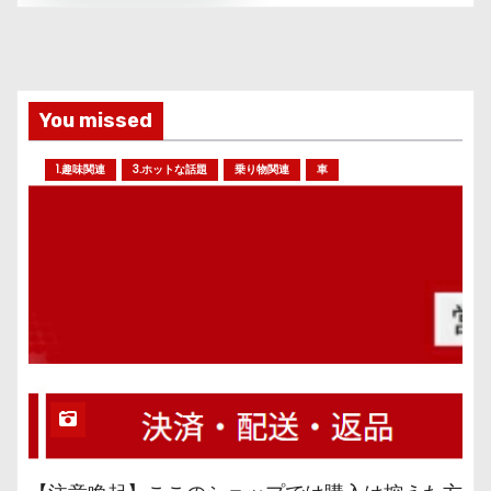
You missed
1.趣味関連
3.ホットな話題
乗り物関連
車