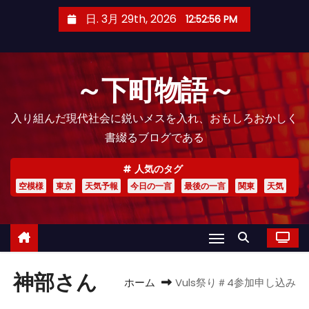
コ
日. 3月 29th, 2026
12:52:57 PM
ン
テ
ン
～下町物語～
ツ
へ
入り組んだ現代社会に鋭いメスを入れ、おもしろおかしく
ス
書綴るブログである
キ
ッ
人気のタグ
プ
空模様
東京
天気予報
今日の一言
最後の一言
関東
天気
神部さん
ホーム
Vuls祭り＃4参加申し込み