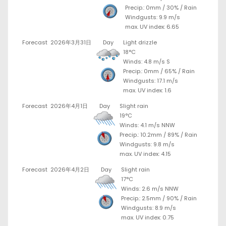
Precip.:
0mm
/
30%
/
Rain
Windgusts: 9.9 m/s
max. UV index: 6.65
Forecast
2026年3月31日
Day
Light drizzle
18°C
Winds: 4.8 m/s S
Precip.:
0mm
/
65%
/
Rain
Windgusts: 17.1 m/s
max. UV index: 1.6
Forecast
2026年4月1日
Day
Slight rain
19°C
Winds: 4.1 m/s NNW
Precip.:
10.2mm
/
89%
/
Rain
Windgusts: 9.8 m/s
max. UV index: 4.15
Forecast
2026年4月2日
Day
Slight rain
17°C
Winds: 2.6 m/s NNW
Precip.:
2.5mm
/
90%
/
Rain
Windgusts: 8.9 m/s
max. UV index: 0.75