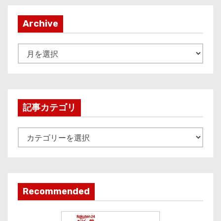
Archive
A
r
c
h
i
記事カテゴリ
v
e
記
事
カ
テ
ゴ
Recommended
リ