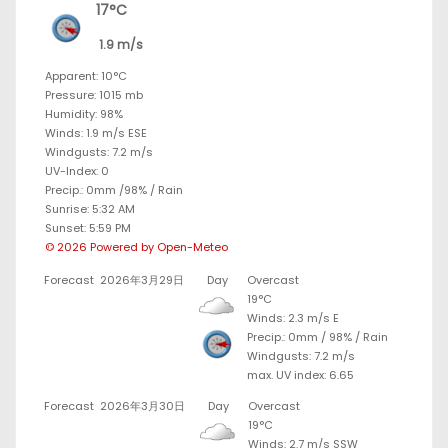
17°C
1.9 m/s
Apparent: 10°C
Pressure: 1015 mb
Humidity: 98%
Winds: 1.9 m/s ESE
Windgusts: 7.2 m/s
UV-Index: 0
Precip.:
0mm
/
98%
/
Rain
Sunrise: 5:32 AM
Sunset: 5:59 PM
© 2026 Powered by Open-Meteo
Forecast
2026年3月29日
Day
Overcast
19°C
Winds: 2.3 m/s E
Precip.:
0mm
/
98%
/
Rain
Windgusts: 7.2 m/s
max. UV index: 6.65
Forecast
2026年3月30日
Day
Overcast
19°C
Winds: 2.7 m/s SSW