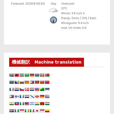
Forecast
2026年4月3日
Day
Overcast
21°C
Winds: 3.8 m/s S
Precip.:
0mm
/
13%
/
Rain
Windgusts: 9.4 m/s
max. UV index: 6.6
機械翻訳 Machine translation