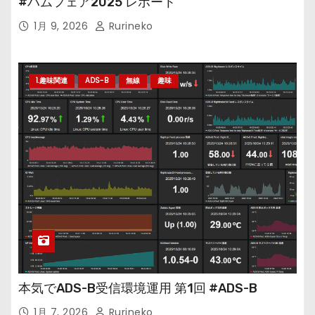
#ハムフェア2025 レポート
1月 9, 2026
Rurineko
1.趣味関連
ADS-B
無線
趣味
本気でADS-B受信環境運用 第1回 #ADS-B
1月 7, 2026
Rurineko