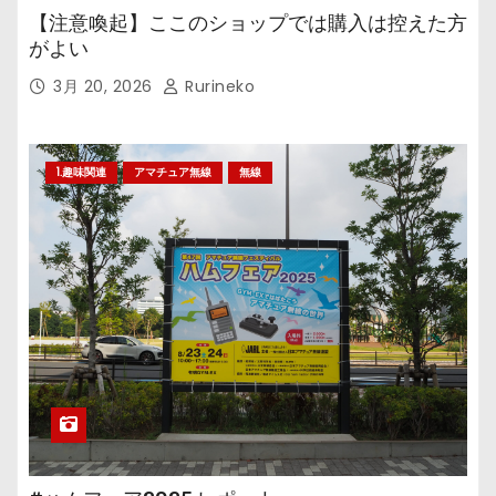
【注意喚起】ここのショップでは購入は控えた方
がよい
3月 20, 2026
Rurineko
1.趣味関連
アマチュア無線
無線