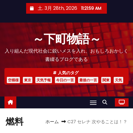
コ
土. 3月 28th, 2026
11:22:00 AM
ン
テ
ン
～下町物語～
ツ
へ
入り組んだ現代社会に鋭いメスを入れ、おもしろおかしく
ス
書綴るブログである
キ
ッ
人気のタグ
プ
空模様
東京
天気予報
今日の一言
最後の一言
関東
天気
燃料
ホーム
C27 セレナ 次やることは！？