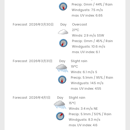
Precip.:
0mm
/
44%
/
Rain
Windgusts: 7.5 m/s
max. UV index: 6.65
Forecast
2026年3月30日
Day
Overcast
21°C
Winds: 2.9 m/s SSW
Precip.:
0mm
/
45%
/
Rain
Windgusts: 10.6 m/s
max. UV index: 6.1
Forecast
2026年3月31日
Day
Slight rain
19°C
Winds: 6.1 m/s S
Precip.:
5.1mm
/
95%
/
Rain
Windgusts: 14.5 m/s
max. UV index: 4.55
Forecast
2026年4月1日
Day
Slight rain
15°C
Winds: 3.4 m/s NE
Precip.:
5.1mm
/
50%
/
Rain
Windgusts: 8.3 m/s
max. UV index: 4.6