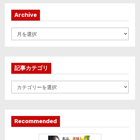
Archive
A
r
c
h
i
記事カテゴリ
v
e
記
事
カ
テ
ゴ
Recommended
リ