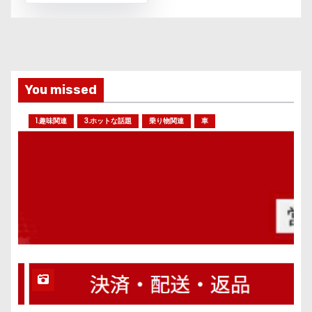
You missed
1.趣味関連
3.ホットな話題
乗り物関連
車