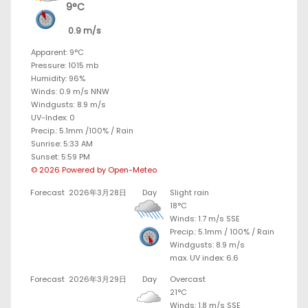
9°C
0.9 m/s
Apparent: 9°C
Pressure: 1015 mb
Humidity: 96%
Winds: 0.9 m/s NNW
Windgusts: 8.9 m/s
UV-Index: 0
Precip.:
5.1mm
/
100%
/
Rain
Sunrise: 5:33 AM
Sunset: 5:59 PM
© 2026 Powered by Open-Meteo
Forecast
2026年3月28日
Day
Slight rain
18°C
Winds: 1.7 m/s SSE
Precip.:
5.1mm
/
100%
/
Rain
Windgusts: 8.9 m/s
max. UV index: 6.6
Forecast
2026年3月29日
Day
Overcast
21°C
Winds: 1.8 m/s SSE