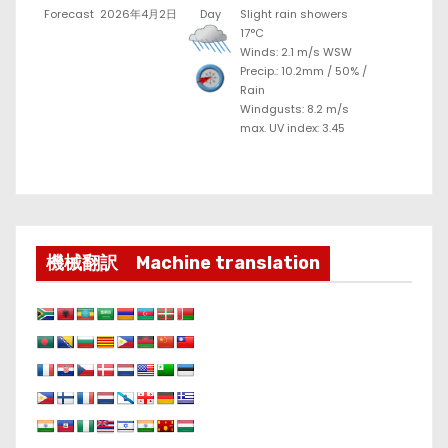
Forecast
2026年4月2日
Day
Slight rain showers
17°C
Winds: 2.1 m/s WSW
Precip.:
10.2mm
/
50%
/
Rain
Windgusts: 8.2 m/s
max. UV index: 3.45
機械翻訳 Machine translation