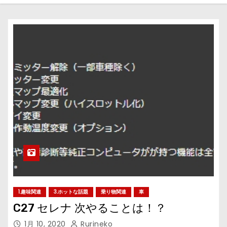
1.趣味関連
3.ホットな話題
乗り物関連
車
C27 セレナ 次やることは！？
1月 10, 2020
Rurineko