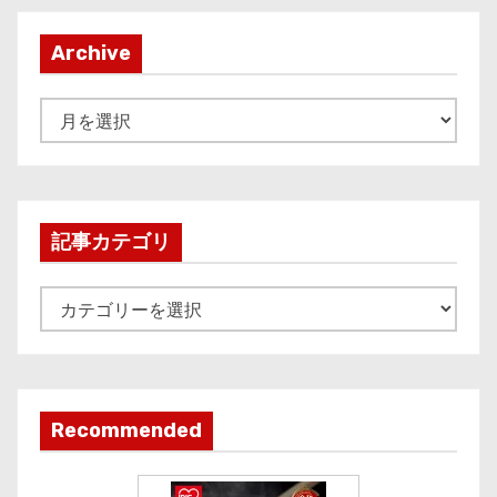
Archive
A
r
c
h
i
記事カテゴリ
v
e
記
事
カ
テ
ゴ
Recommended
リ