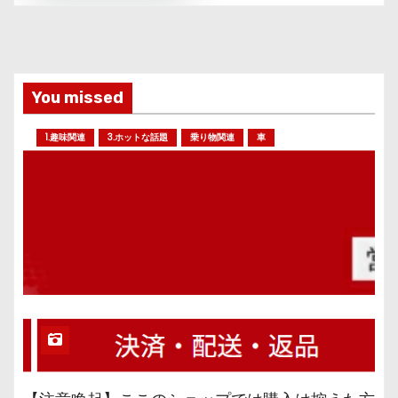
You missed
1.趣味関連
3.ホットな話題
乗り物関連
車