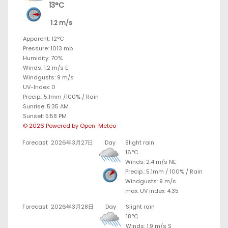
13°C
1.2 m/s
Apparent: 12°C
Pressure: 1013 mb
Humidity: 70%
Winds: 1.2 m/s E
Windgusts: 9 m/s
UV-Index: 0
Precip.:
5.1mm
/
100%
/
Rain
Sunrise: 5:35 AM
Sunset: 5:58 PM
© 2026 Powered by Open-Meteo
Forecast
2026年3月27日
Day
Slight rain
16°C
Winds: 2.4 m/s NE
Precip.:
5.1mm
/
100%
/
Rain
Windgusts: 9 m/s
max. UV index: 4.35
Forecast
2026年3月28日
Day
Slight rain
18°C
Winds: 1.9 m/s S