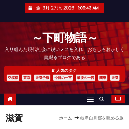
コ
金. 3月 27th, 2026
1:09:44 AM
ン
テ
ン
～下町物語～
ツ
へ
入り組んだ現代社会に鋭いメスを入れ、おもしろおかしく
ス
書綴るブログである
キ
ッ
人気のタグ
プ
空模様
東京
天気予報
今日の一言
最後の一言
関東
天気
滋賀
ホーム
岐阜白川郷を眺める旅