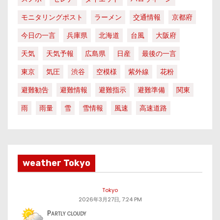
モニタリングポスト
ラーメン
交通情報
京都府
今日の一言
兵庫県
北海道
台風
大阪府
天気
天気予報
広島県
日産
最後の一言
東京
気圧
渋谷
空模様
紫外線
花粉
避難勧告
避難情報
避難指示
避難準備
関東
雨
雨量
雪
雪情報
風速
高速道路
weather Tokyo
Tokyo
2026年3月27日, 7:24 PM
Partly cloudy