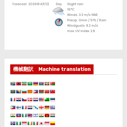
Forecast
2026年4月1日
Day
Slight rain
16°C
Winds: 3.3 m/s NNE
Precip.:
0mm
/
51%
/
Rain
Windgusts: 8.2 m/s
max. UV index: 2.8
機械翻訳 Machine translation