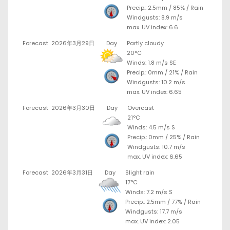
Precip.:
2.5mm
/
85%
/
Rain
Windgusts: 8.9 m/s
max. UV index: 6.6
Forecast
2026年3月29日
Day
Partly cloudy
20°C
Winds: 1.8 m/s SE
Precip.:
0mm
/
21%
/
Rain
Windgusts: 10.2 m/s
max. UV index: 6.65
Forecast
2026年3月30日
Day
Overcast
21°C
Winds: 4.5 m/s S
Precip.:
0mm
/
25%
/
Rain
Windgusts: 10.7 m/s
max. UV index: 6.65
Forecast
2026年3月31日
Day
Slight rain
17°C
Winds: 7.2 m/s S
Precip.:
2.5mm
/
77%
/
Rain
Windgusts: 17.7 m/s
max. UV index: 2.05