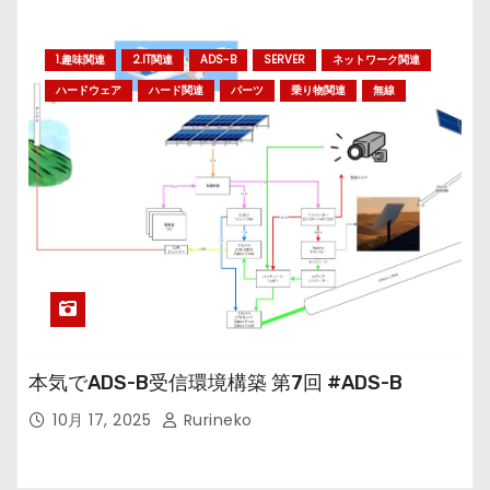
1.趣味関連
2.IT関連
ADS-B
SERVER
ネットワーク関連
ハードウェア
ハード関連
パーツ
乗り物関連
無線
本気でADS-B受信環境構築 第7回 #ADS-B
10月 17, 2025
Rurineko