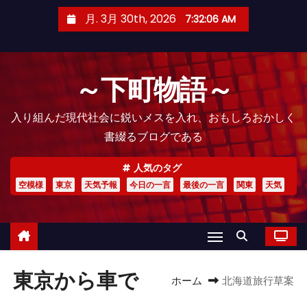
コ
月. 3月 30th, 2026
7:32:07 AM
ン
テ
ン
～下町物語～
ツ
へ
入り組んだ現代社会に鋭いメスを入れ、おもしろおかしく
ス
書綴るブログである
キ
ッ
人気のタグ
プ
空模様
東京
天気予報
今日の一言
最後の一言
関東
天気
東京から車で
ホーム
北海道旅行草案