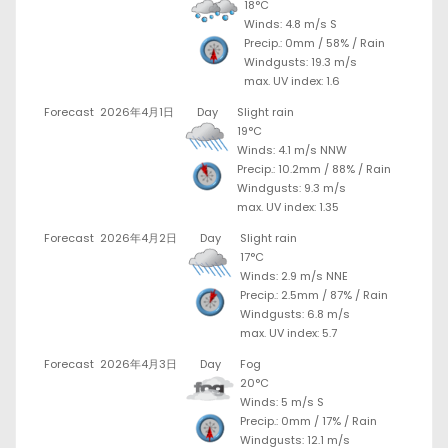
18°C
Winds: 4.8 m/s S
Precip.:
0mm
/
58%
/
Rain
Windgusts: 19.3 m/s
max. UV index: 1.6
Forecast
2026年4月1日
Day
Slight rain
19°C
Winds: 4.1 m/s NNW
Precip.:
10.2mm
/
88%
/
Rain
Windgusts: 9.3 m/s
max. UV index: 1.35
Forecast
2026年4月2日
Day
Slight rain
17°C
Winds: 2.9 m/s NNE
Precip.:
2.5mm
/
87%
/
Rain
Windgusts: 6.8 m/s
max. UV index: 5.7
Forecast
2026年4月3日
Day
Fog
20°C
Winds: 5 m/s S
Precip.:
0mm
/
17%
/
Rain
Windgusts: 12.1 m/s