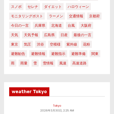
スノボ
セレナ
ダイエット
ハロウィーン
モニタリングポスト
ラーメン
交通情報
京都府
今日の一言
兵庫県
北海道
台風
大阪府
天気
天気予報
広島県
日産
最後の一言
東京
気圧
渋谷
空模様
紫外線
花粉
避難勧告
避難情報
避難指示
避難準備
関東
雨
雨量
雪
雪情報
風速
高速道路
weather Tokyo
Tokyo
2026年3月30日, 2:25 AM