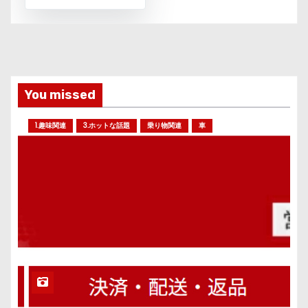
You missed
1.趣味関連
3.ホットな話題
乗り物関連
車