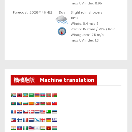
max. UV index: 6.95
Forecast
2026年4月4日
Day
Slight rain showers
18°C
Winds: 6.4 m/s S
Precip.:
15.2mm
/
79%
/
Rain
Windgusts: 17.5 m/s
max. UV index: 1.3
機械翻訳 Machine translation