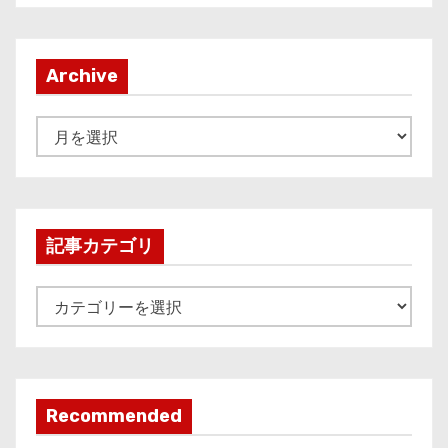
Archive
A
r
c
h
i
記事カテゴリ
v
e
記
事
カ
テ
ゴ
Recommended
リ