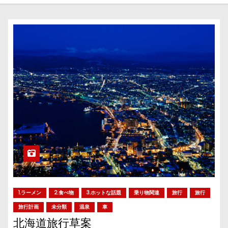
1.ラーメン
2.食べ物
3.ホットな話題
乗り物関連
旅行
旅行
旅行計画
未分類
温泉
車
北海道旅行草案