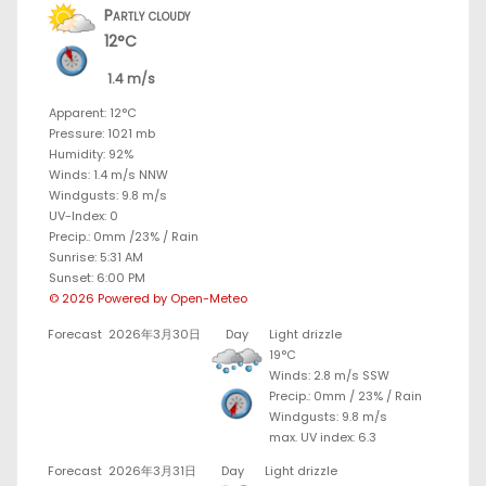
Partly cloudy
12°C
1.4 m/s
Apparent: 12°C
Pressure: 1021 mb
Humidity: 92%
Winds: 1.4 m/s NNW
Windgusts: 9.8 m/s
UV-Index: 0
Precip.:
0mm
/
23%
/
Rain
Sunrise: 5:31 AM
Sunset: 6:00 PM
© 2026 Powered by Open-Meteo
Forecast
2026年3月30日
Day
Light drizzle
19°C
Winds: 2.8 m/s SSW
Precip.:
0mm
/
23%
/
Rain
Windgusts: 9.8 m/s
max. UV index: 6.3
Forecast
2026年3月31日
Day
Light drizzle