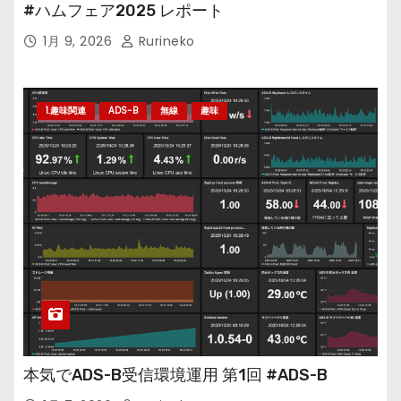
#ハムフェア2025 レポート
1月 9, 2026
Rurineko
1.趣味関連
ADS-B
無線
趣味
本気でADS-B受信環境運用 第1回 #ADS-B