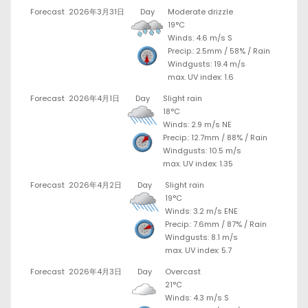
Forecast
2026年3月31日
Day
Moderate drizzle
19°C
Winds: 4.6 m/s S
Precip.:
2.5mm
/
58%
/
Rain
Windgusts: 19.4 m/s
max. UV index: 1.6
Forecast
2026年4月1日
Day
Slight rain
18°C
Winds: 2.9 m/s NE
Precip.:
12.7mm
/
88%
/
Rain
Windgusts: 10.5 m/s
max. UV index: 1.35
Forecast
2026年4月2日
Day
Slight rain
19°C
Winds: 3.2 m/s ENE
Precip.:
7.6mm
/
87%
/
Rain
Windgusts: 8.1 m/s
max. UV index: 5.7
Forecast
2026年4月3日
Day
Overcast
21°C
Winds: 4.3 m/s S