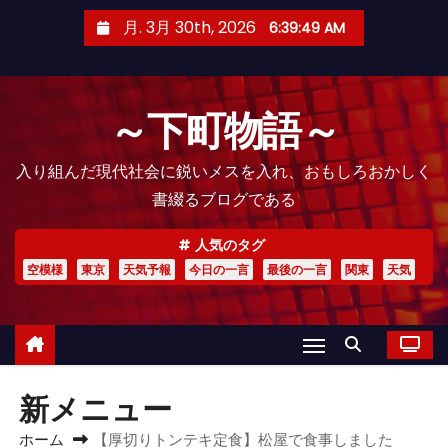
コ
月. 3月 30th, 2026
6:39:50 AM
ン
テ
ン
～下町物語～
ツ
へ
入り組んだ現代社会に鋭いメスを入れ、おもしろおかしく
ス
書綴るブログである
キ
ッ
人気のタグ
プ
空模様
東京
天気予報
今日の一言
最後の一言
関東
天気
新メニュー
ホーム
【厚切りトンテキ定食】松屋で食事しました