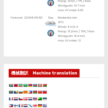
Precip.:
0mm
/
17%
/
Rain
Windgusts: 10.7 m/s
max. UV index: 6.95
Forecast
2026年4月4日
Day
Moderate rain
19°C
Winds: 8 m/s S
Precip.:
15.2mm
/
79%
/
Rain
Windgusts: 19.4 m/s
max. UV index: 1.3
機械翻訳 Machine translation