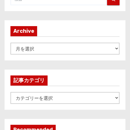
Archive
A
r
c
h
i
記事カテゴリ
v
e
記
事
カ
テ
ゴ
Recommended