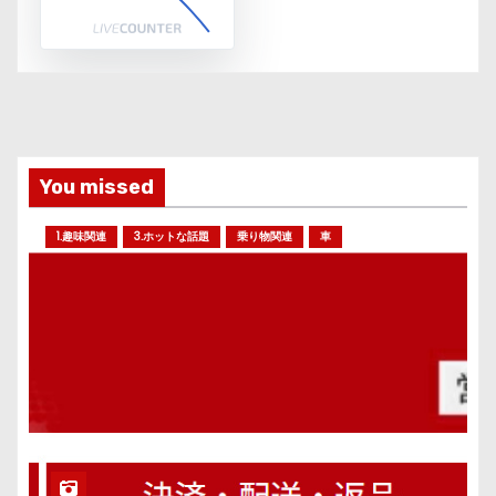
You missed
1.趣味関連
3.ホットな話題
乗り物関連
車