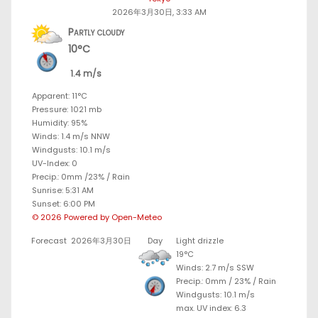
2026年3月30日, 3:33 AM
Partly cloudy
10°C
1.4 m/s
Apparent: 11°C
Pressure: 1021 mb
Humidity: 95%
Winds: 1.4 m/s NNW
Windgusts: 10.1 m/s
UV-Index: 0
Precip.:
0mm
/
23%
/
Rain
Sunrise: 5:31 AM
Sunset: 6:00 PM
© 2026 Powered by Open-Meteo
Forecast
2026年3月30日
Day
Light drizzle
19°C
Winds: 2.7 m/s SSW
Precip.:
0mm
/
23%
/
Rain
Windgusts: 10.1 m/s
max. UV index: 6.3