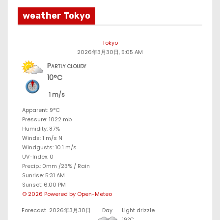
weather Tokyo
Tokyo
2026年3月30日, 5:05 AM
Partly cloudy
10°C
1 m/s
Apparent: 9°C
Pressure: 1022 mb
Humidity: 87%
Winds: 1 m/s N
Windgusts: 10.1 m/s
UV-Index: 0
Precip.:
0mm
/
23%
/
Rain
Sunrise: 5:31 AM
Sunset: 6:00 PM
© 2026 Powered by Open-Meteo
Forecast
2026年3月30日
Day
Light drizzle
19°C