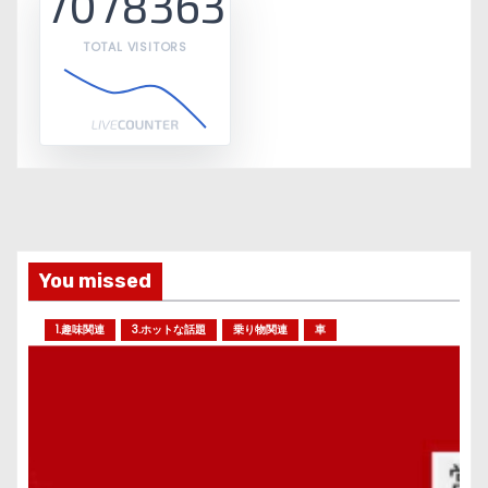
7078363
TOTAL VISITORS
You missed
1.趣味関連
3.ホットな話題
乗り物関連
車