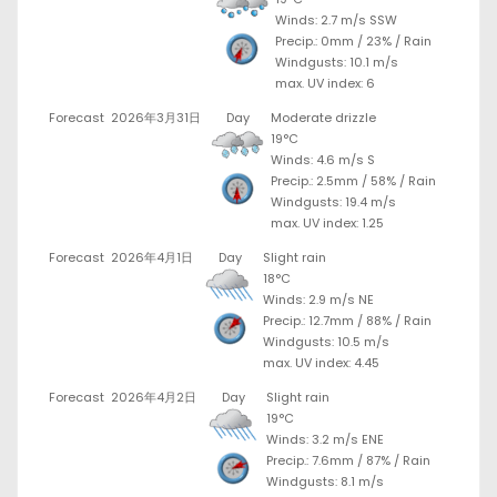
Winds: 2.7 m/s SSW
Precip.:
0mm
/
23%
/
Rain
Windgusts: 10.1 m/s
max. UV index: 6
Forecast
2026年3月31日
Day
Moderate drizzle
19°C
Winds: 4.6 m/s S
Precip.:
2.5mm
/
58%
/
Rain
Windgusts: 19.4 m/s
max. UV index: 1.25
Forecast
2026年4月1日
Day
Slight rain
18°C
Winds: 2.9 m/s NE
Precip.:
12.7mm
/
88%
/
Rain
Windgusts: 10.5 m/s
max. UV index: 4.45
Forecast
2026年4月2日
Day
Slight rain
19°C
Winds: 3.2 m/s ENE
Precip.:
7.6mm
/
87%
/
Rain
Windgusts: 8.1 m/s