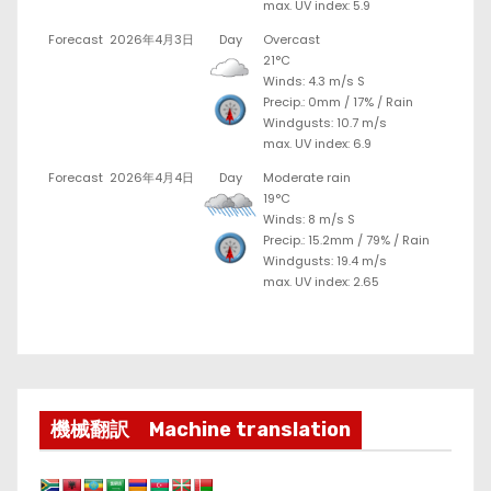
max. UV index: 5.9
Forecast
2026年4月3日
Day
Overcast
21°C
Winds: 4.3 m/s S
Precip.:
0mm
/
17%
/
Rain
Windgusts: 10.7 m/s
max. UV index: 6.9
Forecast
2026年4月4日
Day
Moderate rain
19°C
Winds: 8 m/s S
Precip.:
15.2mm
/
79%
/
Rain
Windgusts: 19.4 m/s
max. UV index: 2.65
機械翻訳 Machine translation