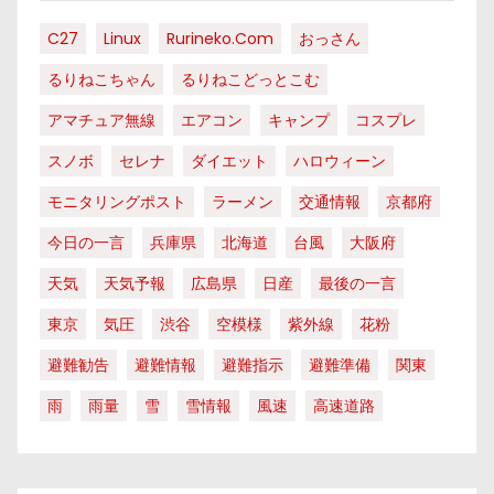
C27
Linux
Rurineko.com
おっさん
るりねこちゃん
るりねこどっとこむ
アマチュア無線
エアコン
キャンプ
コスプレ
スノボ
セレナ
ダイエット
ハロウィーン
モニタリングポスト
ラーメン
交通情報
京都府
今日の一言
兵庫県
北海道
台風
大阪府
天気
天気予報
広島県
日産
最後の一言
東京
気圧
渋谷
空模様
紫外線
花粉
避難勧告
避難情報
避難指示
避難準備
関東
雨
雨量
雪
雪情報
風速
高速道路