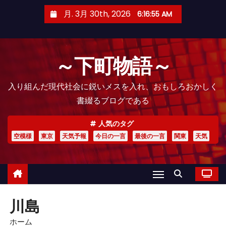
コ
月. 3月 30th, 2026
6:16:56 AM
ン
テ
ン
～下町物語～
ツ
へ
入り組んだ現代社会に鋭いメスを入れ、おもしろおかしく
ス
書綴るブログである
キ
ッ
人気のタグ
プ
空模様
東京
天気予報
今日の一言
最後の一言
関東
天気
川島
ホーム