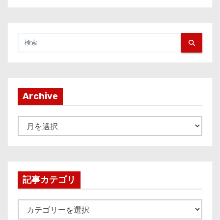
Archive
A
r
c
h
i
記事カテゴリ
v
e
記
事