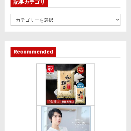
i
記事カテゴリ
v
e
記
事
カ
テ
ゴ
Recommended
リ