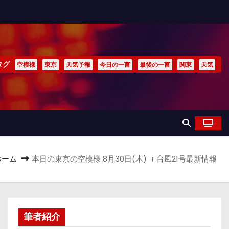
タグ
空模様
東京
天気予報
今日の一言
最後の一言
関東
天気
ホーム
本日の東京の空模様 8月30日(木) ＋台風21号最新情報
筆者紹介