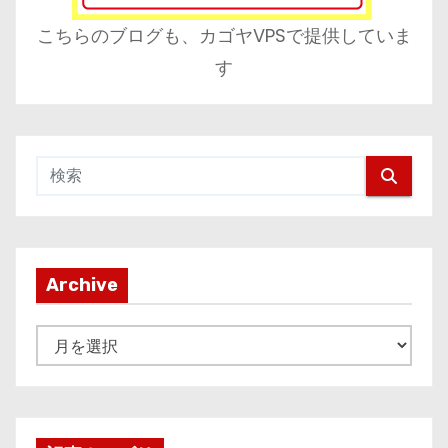
こちらのブログも、カゴヤVPSで提供していま
す
Archive
A
r
c
h