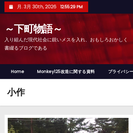
コ
月. 3月 30th, 2026
12:55:30 PM
ン
テ
～下町物語～
ン
ツ
入り組んだ現代社会に鋭いメスを入れ、おもしろおかしく
へ
書綴るブログである
ス
キ
ッ
Home
Monkey125改造に関する資料
プライバシ
プ
小作