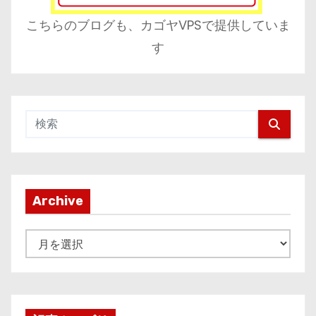
こちらのブログも、カゴヤVPSで提供していま
す
Archive
A
r
c
h