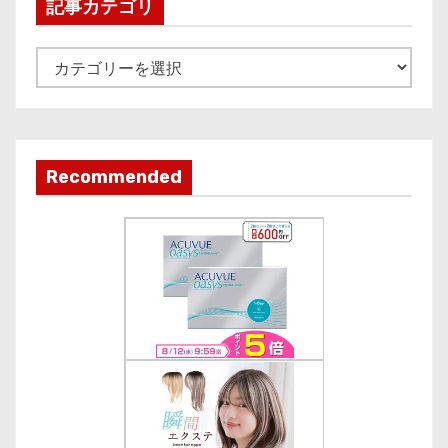
i
記事カテゴリ
v
e
記
事
カ
テ
ゴ
Recommended
リ