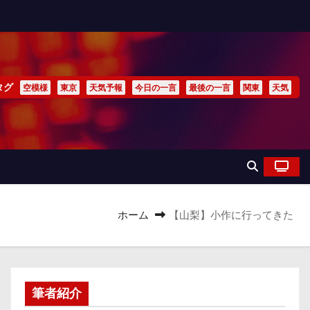
タグ
空模様
東京
天気予報
今日の一言
最後の一言
関東
天気
ホーム
【山梨】小作に行ってきた
筆者紹介