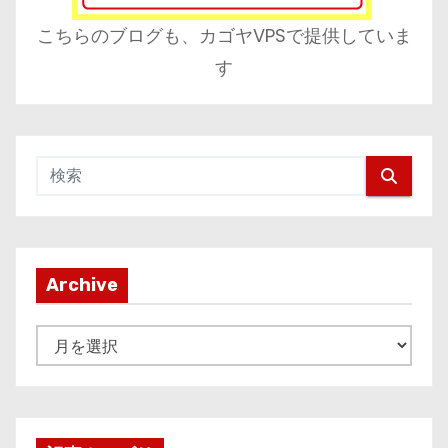
こちらのブログも、カゴヤVPSで提供していま
す
Archive
A
r
c
h