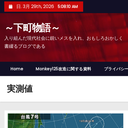
コ
日. 3月 29th, 2026
5:08:11 AM
ン
テ
～下町物語～
ン
ツ
入り組んだ現代社会に鋭いメスを入れ、おもしろおかしく
へ
書綴るブログである
ス
キ
ッ
Home
Monkey125改造に関する資料
プライバシ
プ
実測値