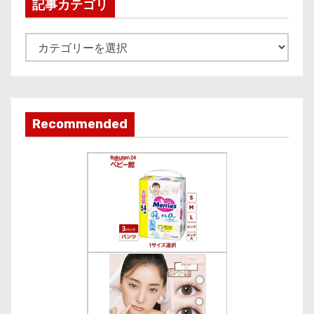
i
記事カテゴリ
v
e
記
事
カ
テ
ゴ
Recommended
リ