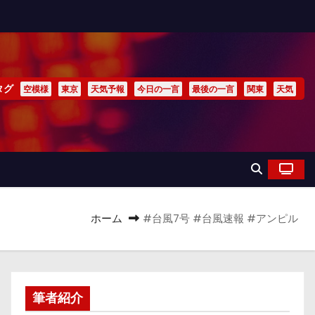
タグ
空模様
東京
天気予報
今日の一言
最後の一言
関東
天気
ホーム
#台風7号 #台風速報 #アンピル
筆者紹介