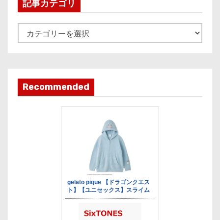
i
記事カテゴリ
v
e
記
事
カ
テ
ゴ
Recommended
リ