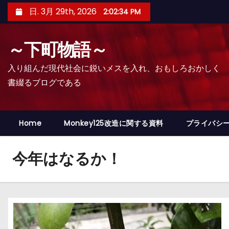
コ
日. 3月 29th, 2026
2:02:35 PM
ン
テ
～下町物語～
ン
ツ
入り組んだ現代社会に鋭いメスを入れ、おもしろおかしく
へ
書綴るブログである
ス
キ
ッ
Home
Monkey125改造に関する資料
プライバシ
プ
今年はなるか！