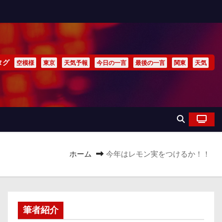
タグ
空模様
東京
天気予報
今日の一言
最後の一言
関東
天気
ホーム
今年はレモン実をつけるか！！
筆者紹介