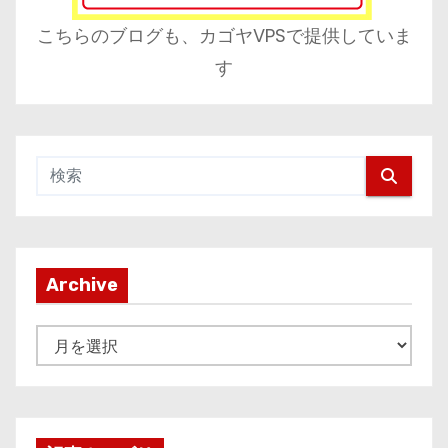
こちらのブログも、カゴヤVPSで提供していま
す
Archive
A
r
c
h