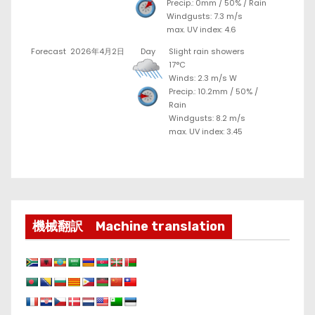
Precip.:
0mm
/
50%
/
Rain
Windgusts: 7.3 m/s
max. UV index: 4.6
Forecast
2026年4月2日
Day
Slight rain showers
17°C
Winds: 2.3 m/s W
Precip.:
10.2mm
/
50%
/
Rain
Windgusts: 8.2 m/s
max. UV index: 3.45
機械翻訳 Machine translation