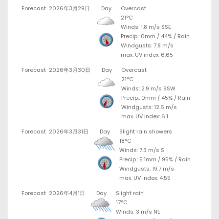
Forecast
2026年3月29日
Day
Overcast
21°C
Winds: 1.8 m/s SSE
Precip.:
0mm
/
44%
/
Rain
Windgusts: 7.8 m/s
max. UV index: 6.65
Forecast
2026年3月30日
Day
Overcast
21°C
Winds: 2.9 m/s SSW
Precip.:
0mm
/
45%
/
Rain
Windgusts: 12.6 m/s
max. UV index: 6.1
Forecast
2026年3月31日
Day
Slight rain showers
18°C
Winds: 7.3 m/s S
Precip.:
5.1mm
/
95%
/
Rain
Windgusts: 19.7 m/s
max. UV index: 4.55
Forecast
2026年4月1日
Day
Slight rain
17°C
Winds: 3 m/s NE