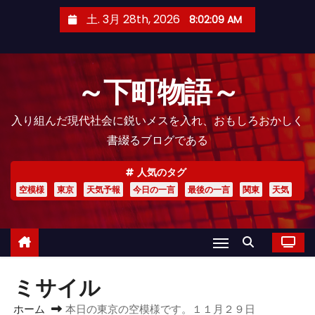
コ
土. 3月 28th, 2026
8:02:10 AM
ン
テ
ン
～下町物語～
ツ
へ
入り組んだ現代社会に鋭いメスを入れ、おもしろおかしく
ス
書綴るブログである
キ
ッ
人気のタグ
プ
空模様
東京
天気予報
今日の一言
最後の一言
関東
天気
ミサイル
ホーム
本日の東京の空模様です。１１月２９日