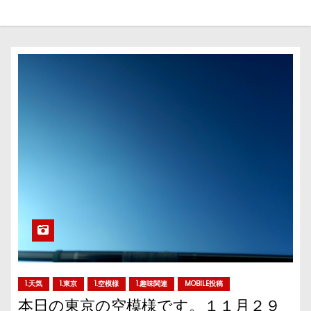
1.天気
1.東京
1.空模様
1.趣味関連
MOBILE投稿
本日の東京の空模様です。１１月２９