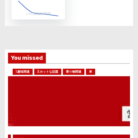
You missed
1.趣味関連
3.ホットな話題
乗り物関連
車