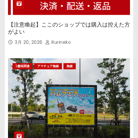
【注意喚起】ここのショップでは購入は控えた方
がよい
3月 20, 2026
Rurineko
1.趣味関連
アマチュア無線
無線