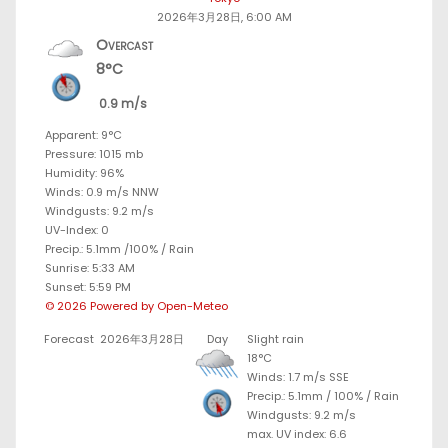
2026年3月28日, 6:00 AM
Overcast
8°C
0.9 m/s
Apparent: 9°C
Pressure: 1015 mb
Humidity: 96%
Winds: 0.9 m/s NNW
Windgusts: 9.2 m/s
UV-Index: 0
Precip.:
5.1mm
/
100%
/
Rain
Sunrise: 5:33 AM
Sunset: 5:59 PM
© 2026 Powered by Open-Meteo
Forecast
2026年3月28日
Day
Slight rain
18°C
Winds: 1.7 m/s SSE
Precip.:
5.1mm
/
100%
/
Rain
Windgusts: 9.2 m/s
max. UV index: 6.6