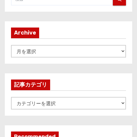
Archive
A
r
c
h
i
記事カテゴリ
v
e
記
事
カ
テ
ゴ
Recommended