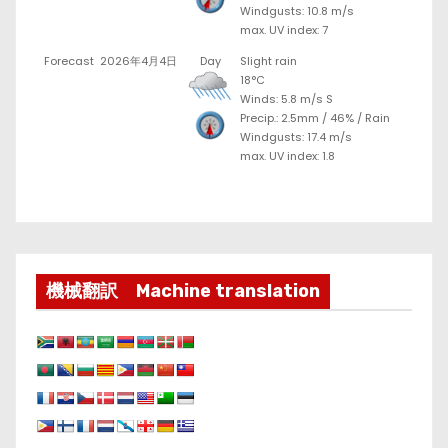
Windgusts: 10.8 m/s
max. UV index: 7
Forecast
2026年4月4日
Day
Slight rain
18°C
Winds: 5.8 m/s S
Precip.:
2.5mm
/
46%
/
Rain
Windgusts: 17.4 m/s
max. UV index: 1.8
機械翻訳 Machine translation