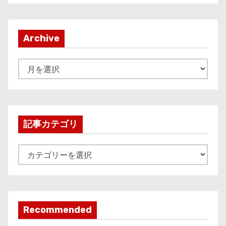
Archive
A
r
c
h
i
記事カテゴリ
v
e
記
事
カ
テ
ゴ
Recommended
リ