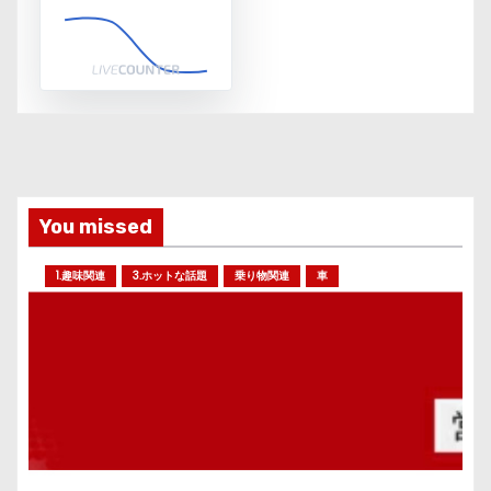
You missed
1.趣味関連
3.ホットな話題
乗り物関連
車