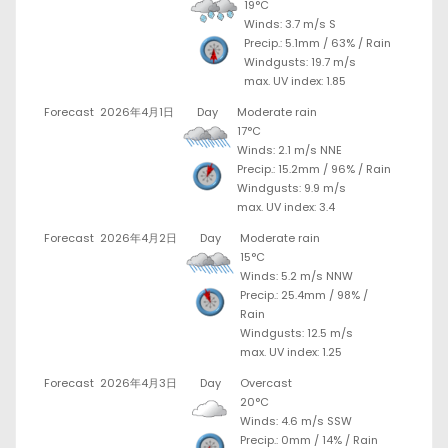
19°C
Winds: 3.7 m/s S
Precip.:
5.1mm
/
63%
/
Rain
Windgusts: 19.7 m/s
max. UV index: 1.85
Forecast
2026年4月1日
Day
Moderate rain
17°C
Winds: 2.1 m/s NNE
Precip.:
15.2mm
/
96%
/
Rain
Windgusts: 9.9 m/s
max. UV index: 3.4
Forecast
2026年4月2日
Day
Moderate rain
15°C
Winds: 5.2 m/s NNW
Precip.:
25.4mm
/
98%
/
Rain
Windgusts: 12.5 m/s
max. UV index: 1.25
Forecast
2026年4月3日
Day
Overcast
20°C
Winds: 4.6 m/s SSW
Precip.:
0mm
/
14%
/
Rain