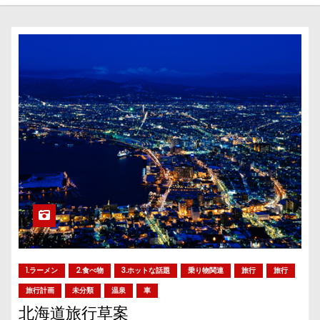
1.ラーメン
2.食べ物
3.ホットな話題
乗り物関連
旅行
旅行
旅行計画
未分類
温泉
車
北海道旅行草案