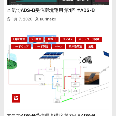
本気でADS-B受信環境運用 第1回 #ADS-B
1月 7, 2026
Rurineko
1.趣味関連
2.IT関連
ADS-B
SERVER
ネットワーク関連
ハードウェア
ハード関連
パーツ
乗り物関連
無線
本気でADS-B受信環境構築 第7回 #ADS-B