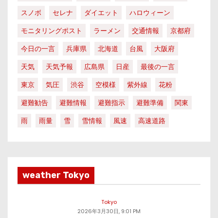
スノボ
セレナ
ダイエット
ハロウィーン
モニタリングポスト
ラーメン
交通情報
京都府
今日の一言
兵庫県
北海道
台風
大阪府
天気
天気予報
広島県
日産
最後の一言
東京
気圧
渋谷
空模様
紫外線
花粉
避難勧告
避難情報
避難指示
避難準備
関東
雨
雨量
雪
雪情報
風速
高速道路
weather Tokyo
Tokyo
2026年3月30日, 9:01 PM