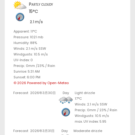
Partly cloudy
15°C
2.1 m/s
Apparent: 11°C
Pressure: 1021 mb
Humidity: 88%
Winds: 2.1 m/s SSW
Windgusts: 10.5 m/s
UV-Index: 0
Precip.:
0mm
/
23%
/
Rain
Sunrise: 5:31 AM
Sunset: 6:00 PM
© 2026 Powered by Open-Meteo
Forecast
2026年3月30日
Day
Light drizzle
17°C
Winds: 2.1 m/s SSW
Precip.:
0mm
/
23%
/
Rain
Windgusts: 10.5 m/s
max. UV index: 5.95
Forecast
2026年3月31日
Day
Moderate drizzle