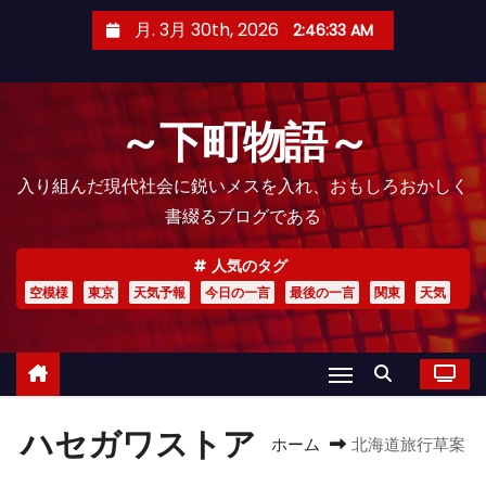
コ
月. 3月 30th, 2026
2:46:33 AM
ン
テ
ン
～下町物語～
ツ
へ
入り組んだ現代社会に鋭いメスを入れ、おもしろおかしく
ス
書綴るブログである
キ
ッ
人気のタグ
プ
空模様
東京
天気予報
今日の一言
最後の一言
関東
天気
ハセガワストア
ホーム
北海道旅行草案