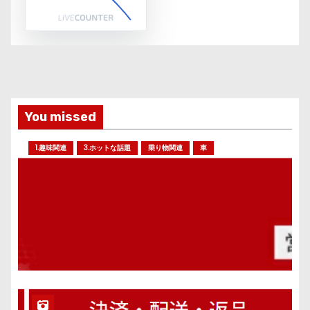
You missed
1.趣味関連
3.ホットな話題
乗り物関連
車