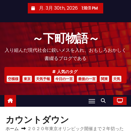
コ
月. 3月 30th, 2026
1:18:12 PM
ン
テ
ン
～下町物語～
ツ
へ
入り組んだ現代社会に鋭いメスを入れ、おもしろおかしく
ス
書綴るブログである
キ
ッ
人気のタグ
プ
空模様
東京
天気予報
今日の一言
最後の一言
関東
天気
カウントダウン
ホーム
２０２０年東京オリンピック開催まで２年切った