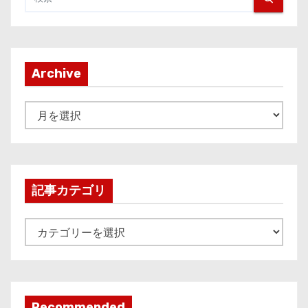
Archive
A
r
c
h
i
記事カテゴリ
v
e
記
事
カ
テ
ゴ
Recommended