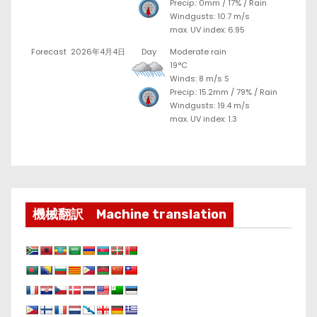
Precip.:
0mm
/
17%
/
Rain
Windgusts: 10.7 m/s
max. UV index: 6.95
Forecast
2026年4月4日
Day
Moderate rain
19°C
Winds: 8 m/s S
Precip.:
15.2mm
/
79%
/
Rain
Windgusts: 19.4 m/s
max. UV index: 1.3
機械翻訳 Machine translation