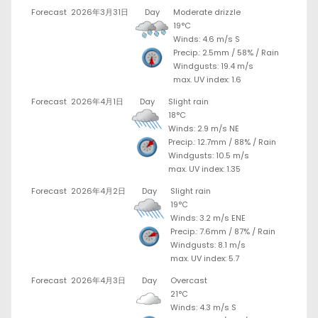
Forecast
2026年3月31日
Day
Moderate drizzle
19°C
Winds: 4.6 m/s S
Precip.:
2.5mm
/
58%
/
Rain
Windgusts: 19.4 m/s
max. UV index: 1.6
Forecast
2026年4月1日
Day
Slight rain
18°C
Winds: 2.9 m/s NE
Precip.:
12.7mm
/
88%
/
Rain
Windgusts: 10.5 m/s
max. UV index: 1.35
Forecast
2026年4月2日
Day
Slight rain
19°C
Winds: 3.2 m/s ENE
Precip.:
7.6mm
/
87%
/
Rain
Windgusts: 8.1 m/s
max. UV index: 5.7
Forecast
2026年4月3日
Day
Overcast
21°C
Winds: 4.3 m/s S