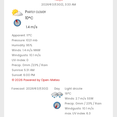
2026年3月30日, 3:33 AM
Partly cloudy
10°C
1.4 m/s
Apparent: 11°C
Pressure: 1021 mb
Humidity: 95%
Winds: 1.4 m/s NNW
Windgusts: 10.1 m/s
UV-Index: 0
Precip.:
0mm
/
23%
/
Rain
Sunrise: 5:31 AM
Sunset: 6:00 PM
© 2026 Powered by Open-Meteo
Forecast
2026年3月30日
Day
Light drizzle
19°C
Winds: 2.7 m/s SSW
Precip.:
0mm
/
23%
/
Rain
Windgusts: 10.1 m/s
max. UV index: 6.3