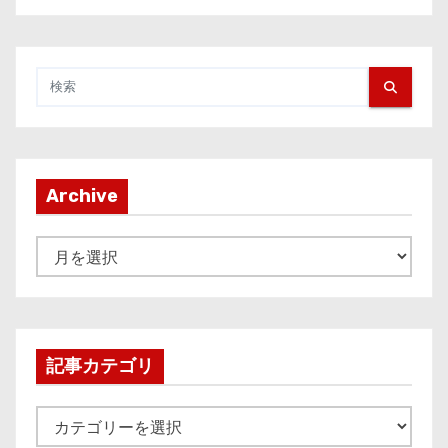
Archive
A
r
c
h
i
記事カテゴリ
v
e
記
事