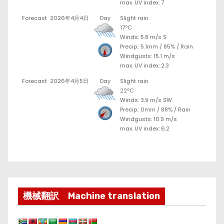
max. UV index: 7
Forecast
2026年4月4日
Day
Slight rain
17°C
Winds: 5.8 m/s S
Precip.:
5.1mm
/
85%
/
Rain
Windgusts: 15.1 m/s
max. UV index: 2.3
Forecast
2026年4月5日
Day
Slight rain
22°C
Winds: 3.9 m/s SW
Precip.:
0mm
/
88%
/
Rain
Windgusts: 10.9 m/s
max. UV index: 6.2
機械翻訳 Machine translation