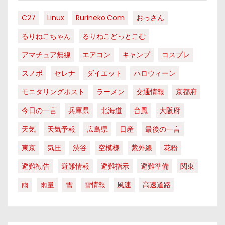
C27
Linux
Rurineko.com
おっさん
るりねこちゃん
るりねこどっとこむ
アマチュア無線
エアコン
キャンプ
コスプレ
スノボ
セレナ
ダイエット
ハロウィーン
モニタリングポスト
ラーメン
交通情報
京都府
今日の一言
兵庫県
北海道
台風
大阪府
天気
天気予報
広島県
日産
最後の一言
東京
気圧
渋谷
空模様
紫外線
花粉
避難勧告
避難情報
避難指示
避難準備
関東
雨
雨量
雪
雪情報
風速
高速道路