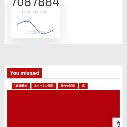
7087884
TOTAL VISITORS
You missed
1.趣味関連
3.ホットな話題
乗り物関連
車