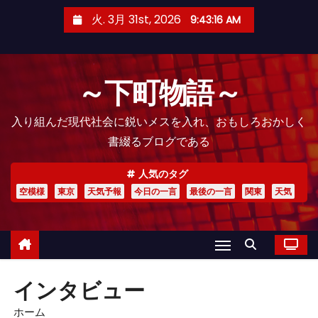
コ
火. 3月 31st, 2026
9:43:16 AM
ン
テ
ン
～下町物語～
ツ
へ
入り組んだ現代社会に鋭いメスを入れ、おもしろおかしく
ス
書綴るブログである
キ
ッ
人気のタグ
プ
空模様
東京
天気予報
今日の一言
最後の一言
関東
天気
インタビュー
ホーム