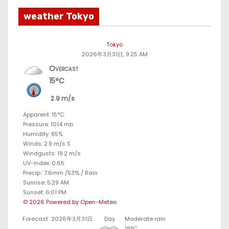
weather Tokyo
Tokyo
2026年3月31日, 9:25 AM
Overcast
15°C
2.9 m/s
Apparent: 15°C
Pressure: 1014 mb
Humidity: 85%
Winds: 2.9 m/s S
Windgusts: 19.2 m/s
UV-Index: 0.65
Precip.:
7.6mm
/
53%
/
Rain
Sunrise: 5:29 AM
Sunset: 6:01 PM
© 2026 Powered by Open-Meteo
Forecast
2026年3月31日
Day
Moderate rain
19°C