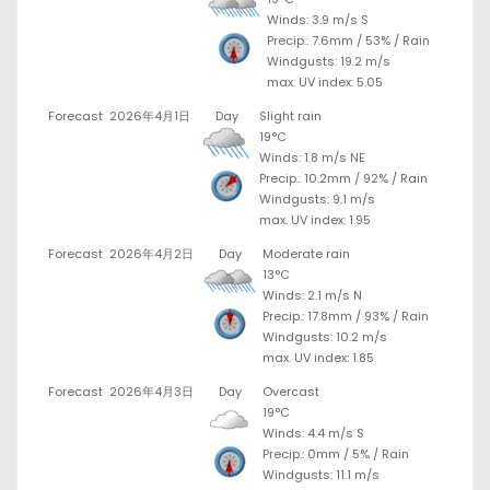
Winds: 3.9 m/s S
Precip.:
7.6mm
/
53%
/
Rain
Windgusts: 19.2 m/s
max. UV index: 5.05
Forecast
2026年4月1日
Day
Slight rain
19°C
Winds: 1.8 m/s NE
Precip.:
10.2mm
/
92%
/
Rain
Windgusts: 9.1 m/s
max. UV index: 1.95
Forecast
2026年4月2日
Day
Moderate rain
13°C
Winds: 2.1 m/s N
Precip.:
17.8mm
/
93%
/
Rain
Windgusts: 10.2 m/s
max. UV index: 1.85
Forecast
2026年4月3日
Day
Overcast
19°C
Winds: 4.4 m/s S
Precip.:
0mm
/
5%
/
Rain
Windgusts: 11.1 m/s